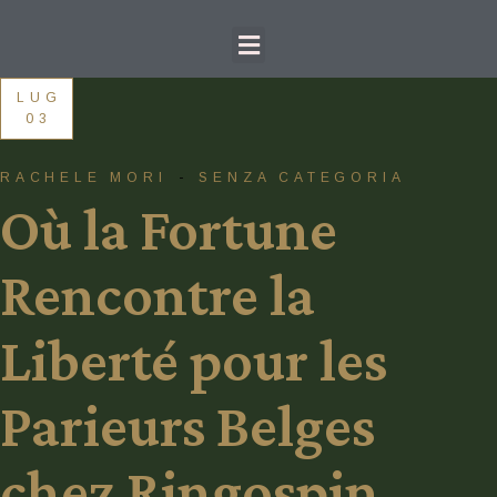
LUG
03
RACHELE MORI
SENZA CATEGORIA
Où la Fortune
Rencontre la
Liberté pour les
Parieurs Belges
chez Ringospin