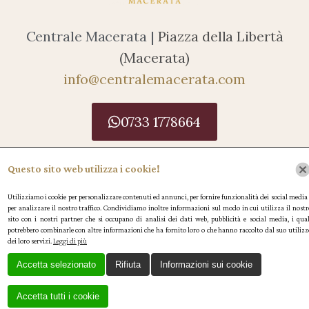
Centrale Macerata |
Piazza della Libertà
(Macerata)
info@centralemacerata.com
0733 1778664
Caffè Centrale SRL P.IVA 01545730432
Questo sito web utilizza i cookie!
Le tue preferenze relative alla privacy
Utilizziamo i cookie per personalizzare contenuti ed annunci, per fornire funzionalità dei social media 
Informativa sulla raccolta
per analizzare il nostro traffico. Condividiamo inoltre informazioni sul modo in cui utilizza il nostr
sito con i nostri partner che si occupano di analisi dei dati web, pubblicità e social media, i qual
potrebbero combinarle con altre informazioni che ha fornito loro o che hanno raccolto dal suo utilizz
dei loro servizi.
Leggi di più
Accetta selezionato
Rifiuta
Informazioni sui cookie
Accetta tutti i cookie