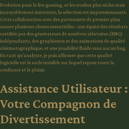
Evolution pour le live gaming, et les studios plus niche mais
incroyablement innovants, la sélection est impressionnante.
Cette collaboration avec des partenaires de premier plan
assure plusieurs choses essentielles : une équité des résultats
certifiée par des générateurs de nombres aléatoires (RNG)
indépendants, des graphismes et des animations de qualité
cinématographique, et une jouabilité fluide sans aucun bug.
En tant qu’analyste, je puis affirmer que cette qualité
logicielle est le socle invisible sur lequel repose toute la
confiance et le plaisir.
Assistance Utilisateur :
Votre Compagnon de
Divertissement