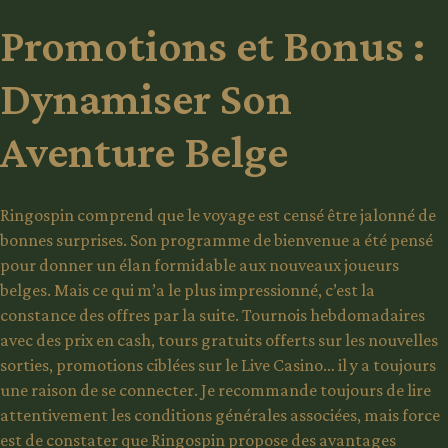
Promotions et Bonus :
Dynamiser Son
Aventure Belge
Ringospin comprend que le voyage est censé être jalonné de
bonnes surprises. Son programme de bienvenue a été pensé
pour donner un élan formidable aux nouveaux joueurs
belges. Mais ce qui m’a le plus impressionné, c’est la
constance des offres par la suite. Tournois hebdomadaires
avec des prix en cash, tours gratuits offerts sur les nouvelles
sorties, promotions ciblées sur le Live Casino… il y a toujours
une raison de se connecter. Je recommande toujours de lire
attentivement les conditions générales associées, mais force
est de constater que Ringospin propose des avantages