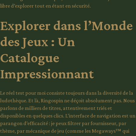
libre d’explorer tout en étant en sécurité.
Explorer dans l’Monde
des Jeux : Un
Catalogue
Impressionnant
Le réel test pour moi consiste toujours dans la diversité de la
ludothèque. Et là, Ringospin ne déçoit absolument pas. Nous
parlons de milliers de titres, attentivement triés et
disponibles en quelques clics. L’interface de navigation est un
parangon d’efficacité : je peux filtrer par fournisseur, par
thème, par mécanique de jeu (comme les Megaways™ qui