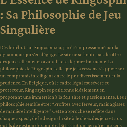
: Sa Philosophie de Jeu
Singulière
Dès le début sur Ringospin.eu, j’ai été impressionné par la
dynamique qui s’en dégage. Le site ne se limite pas de offrir
des jeux ; elle met en avant l’acte de jouer lui-même. La
philosophie de Ringospin, telle que je la ressens, s’appuie sur
un compromis intelligent entre le pur divertissement et la
prudence. En Belgique, où le cadre légal est sévère et
protecteur, Ringospin se positionne idéalement en
proposant une immersion à la fois sûre et passionnante. Leur
philosophie semble être : “Profitez avec ferveur, mais agissez
de manière intelligente.” Cette approche se reflète dans
chaque aspect, de le design du site à le choix des jeux et aux
outils de gestion de compte, bâtissant un lieu où je me sens