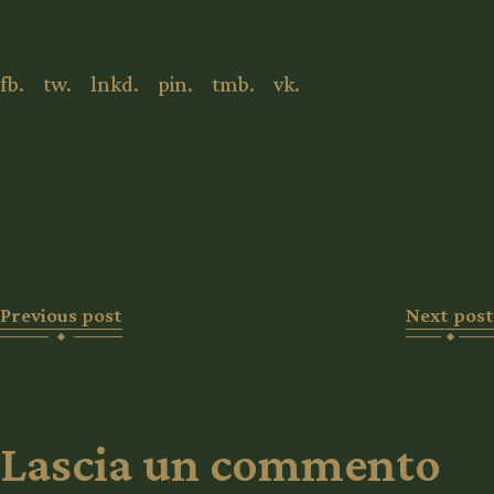
fb.
tw.
lnkd.
pin.
tmb.
vk.
Previous post
Next post
Lascia un commento