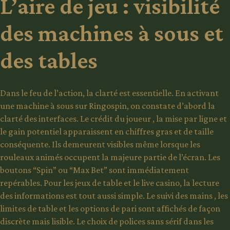
L’aire de jeu : visibilité
des machines à sous et
des tables
Dans le feu de l’action, la clarté est essentielle. En activant
une machine à sous sur Ringospin, on constate d’abord la
clarté des interfaces. Le crédit du joueur , la mise par ligne et
le gain potentiel apparaissent en chiffres gras et de taille
conséquente. Ils demeurent visibles même lorsque les
rouleaux animés occupent la majeure partie de l’écran. Les
boutons “Spin” ou “Max Bet” sont immédiatement
repérables. Pour les jeux de table et le live casino, la lecture
des informations est tout aussi simple. Le suivi des mains , les
limites de table et les options de pari sont affichés de façon
discrète mais lisible. Le choix de polices sans sérif dans les