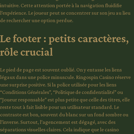
intuitive. Cette attention portée à la navigation fluidifie
l’expérience. Le joueur peut se concentrer sur son jeu au lieu
de rechercher une option perdue.
Le footer : petits caractères,
rôle crucial
Le pied de page est souvent oublié. On y entasse les liens
légaux dans une police minuscule. Ringospin Casino réserve
une surprise positive. Si la police utilisée pour les liens
“Conditions Générales”, “Politique de confidentialité” ou
“Joueur responsable” est plus petite que celle des titres, elle
reste tout à fait lisible pour un utilisateur standard. Le
contraste est bon, souvent du blanc sur un fond sombre ou
l’inverse. Surtout, l’agencement est dégagé, avec des
séparations visuelles claires. Cela indique que le casino