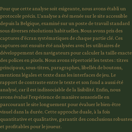
Pour que cette analyse soit exigeante, nous avons établi un
protocole précis. L’analyse a été menée sur le site accessible
depuis la Belgique, examiné sur un poste de travail standard
sous diverses résolutions habituelles. Nous avons pris des
captures d’écran systématiques de chaque partie clé. Ces
captures ont ensuite été analysées avec les utilitaires de
développement des navigateurs pour calculer la taille exacte
des polices en pixels. Nous avons répertorié les textes : titres
principaux, sous-titres, paragraphes, libellés de boutons,
mentions légales et texte dans les interfaces de jeu. Le
rapport de contraste entre le texte et son fond a aussi été
analysé, car il est indissociable de la lisibilité. Enfin, nous
avons évalué l’expérience de manière sensorielle en
parcourant le site longuement pour évaluer le bien-être
visuel dans la durée. Cette approche duale, à la fois
quantitative et qualitative, garantit des conclusions robustes
et profitables pour le joueur.