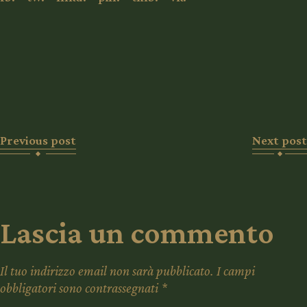
Previous post
Next post
Lascia un commento
Il tuo indirizzo email non sarà pubblicato.
I campi
obbligatori sono contrassegnati
*