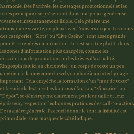
harmonie. Dès l’arrivée, les messages promotionnels et les
titres principaux se présentent dans une police généreuse,
vivante et instantanément lisible. Cela génère une
atmosphère vivante, en phase avec l’univers du jeu. Les noms
des catégories, “Slots” ou “Live Casino”, sont assez grands
pour être repérés en un instant. Le test se situe plutôt dans
les zones d’information plus chargées, comme les
descriptions de promotions ou les brèves d’actualité.
Ringospin fait ici un choix avisé : un corps de texte un peu
supérieur à la moyenne du web, combiné à un interlignage
important. Cela empêche la formation d’un “mur de texte”
et favorise la lecture. Les boutons d’action, “S’inscrire” ou
“Dépôt”, se démarquent clairement par leur taille et leur
épaisseur, respectant les bonnes pratiques des call-to-action.
De manière générale, l’accueil donne le ton : la lisibilité est
primordiale, sans masquer le côté ludique.