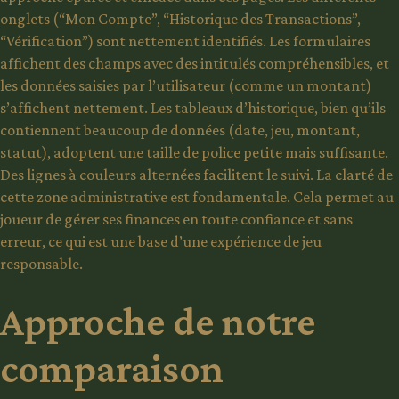
onglets (“Mon Compte”, “Historique des Transactions”,
“Vérification”) sont nettement identifiés. Les formulaires
affichent des champs avec des intitulés compréhensibles, et
les données saisies par l’utilisateur (comme un montant)
s’affichent nettement. Les tableaux d’historique, bien qu’ils
contiennent beaucoup de données (date, jeu, montant,
statut), adoptent une taille de police petite mais suffisante.
Des lignes à couleurs alternées facilitent le suivi. La clarté de
cette zone administrative est fondamentale. Cela permet au
joueur de gérer ses finances en toute confiance et sans
erreur, ce qui est une base d’une expérience de jeu
responsable.
Approche de notre
comparaison