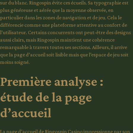
sur du blanc. Ringospin évite ces écueils. Sa typographie est
plus généreuse et aérée que la moyenne observée, en
particulier dans les zones de navigation et de jeu. Cela le
différencie comme une plateforme attentive au confort de
l’utilisateur. Certains concurrents ont peut-être des designs
aussi clairs, mais Ringospin maintient une cohérence
remarquable à travers toutes ses sections. Ailleurs, il arrive
que la page d’accueil soit lisible mais que l’espace de jeu soit
moins soigné.
Première analyse :
étude de la page
d’accueil
La page d’accueil de Ringospin Casino impressionne par son