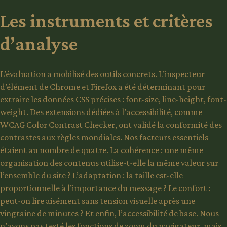
Les instruments et critères
d’analyse
L’évaluation a mobilisé des outils concrets. L’inspecteur
d’élément de Chrome et Firefox a été déterminant pour
extraire les données CSS précises : font-size, line-height, font-
weight. Des extensions dédiées à l’accessibilité, comme
WCAG Color Contrast Checker, ont validé la conformité des
contrastes aux règles mondiales. Nos facteurs essentiels
étaient au nombre de quatre. La cohérence : une même
organisation des contenus utilise-t-elle la même valeur sur
l’ensemble du site ? L’adaptation : la taille est-elle
proportionnelle à l’importance du message ? Le confort :
peut-on lire aisément sans tension visuelle après une
vingtaine de minutes ? Et enfin, l’accessibilité de base. Nous
n’avons pas testé les fonctions de zoom du navigateur, mais