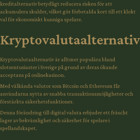
kreditalternativ betydligt reducera risken för att
ackumulera skulder, vilket gör förbetalda kort till ett klokt
val för ekonomiskt kunniga spelare.
Kryptovalutaalternativ
Kryptovalutaalternativ är alltmer populära bland
slotsentusiaster i Sverige på grund av deras ökande
acceptans på onlinekasinon.
Med välkända valutor som Bitcoin och Ethereum får
användarna nytta av snabba transaktionsmöjligheter och
förstärkta säkerhetsfunktioner.
Denna förändring till digital valuta erbjuder ett fräscht
lager av bekvämlighet och säkerhet för spelare i
spellandskapet.