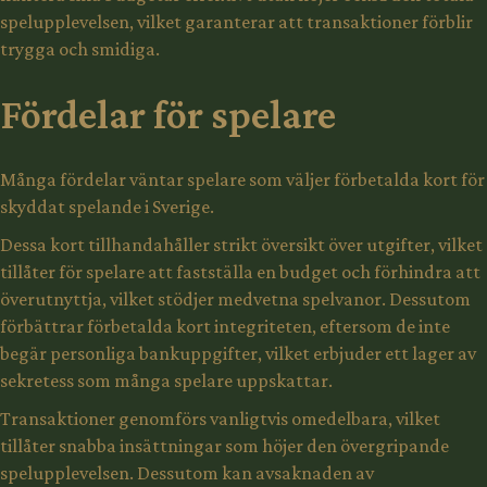
spelupplevelsen, vilket garanterar att transaktioner förblir
trygga och smidiga.
Fördelar för spelare
Många fördelar väntar spelare som väljer förbetalda kort för
skyddat spelande i Sverige.
Dessa kort tillhandahåller strikt översikt över utgifter, vilket
tillåter för spelare att fastställa en budget och förhindra att
överutnyttja, vilket stödjer medvetna spelvanor. Dessutom
förbättrar förbetalda kort integriteten, eftersom de inte
begär personliga bankuppgifter, vilket erbjuder ett lager av
sekretess som många spelare uppskattar.
Transaktioner genomförs vanligtvis omedelbara, vilket
tillåter snabba insättningar som höjer den övergripande
spelupplevelsen. Dessutom kan avsaknaden av