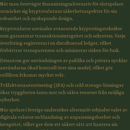
När man överväger finansieringsalternativ för slotspelare
utmärker sig kryptovalutans säkerhetsaspekter för sin
robusthet och nyskapande design.
Kryptovalutor använder avancerade krypteringstekniker
som garanterar transaktionsintegritet och sekretess. Varje
överföring registreras i en distribuerad ledger, vilket
förbättrar transparensen och minimerar risken för fusk.
Dessutom ger användningen av publika och privata nycklar
användarna ökad kontroll över sina medel, vilket gör
otillåten åtkomst mycket svår.
Tvåfaktorsautentisering (2FA) och cold storage-lösningar
ökar tryggheten ännu mer och säkra resurser från möjliga
cyberhot.
När spelare i Sverige undersöker alternativ erbjuder valet av
digitala valutor en blandning av anpassningsbarhet och
integritet, vilket ger dem ett säkert sätt att hantera sin