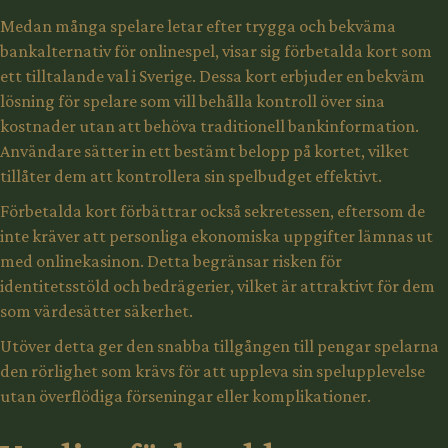
Medan många spelare letar efter trygga och bekväma
bankalternativ för onlinespel, visar sig förbetalda kort som
ett tilltalande val i Sverige. Dessa kort erbjuder en bekväm
lösning för spelare som vill behålla kontroll över sina
kostnader utan att behöva traditionell bankinformation.
Användare sätter in ett bestämt belopp på kortet, vilket
tillåter dem att kontrollera sin spelbudget effektivt.
Förbetalda kort förbättrar också sekretessen, eftersom de
inte kräver att personliga ekonomiska uppgifter lämnas ut
med onlinekasinon. Detta begränsar risken för
identitetsstöld och bedrägerier, vilket är attraktivt för dem
som värdesätter säkerhet.
Utöver detta ger den snabba tillgången till pengar spelarna
den rörlighet som krävs för att uppleva sin spelupplevelse
utan överflödiga förseningar eller komplikationer.