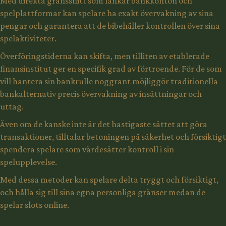
Med direkta gränssnitt som länkar bankkonton och
spelplattformar kan spelare ha exakt övervakning av sina
pengar och garantera att de bibehåller kontrollen över sina
spelaktiviteter.
Överföringstiderna kan skifta, men tilliten av etablerade
finansinstitut ger en specifik grad av förtroende. För de som
vill hantera sin bankrulle noggrant möjliggör traditionella
bankalternativ precis övervakning av insättningar och
uttag.
Även om de kanske inte är det hastigaste sättet att göra
transaktioner, tilltalar betoningen på säkerhet och försiktigt
spendera spelare som värdesätter kontroll i sin
spelupplevelse.
Med dessa metoder kan spelare delta tryggt och försiktigt,
och hålla sig till sina egna personliga gränser medan de
spelar slots online.