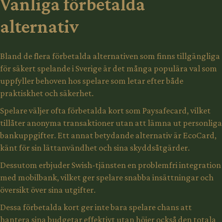
Vanliga förbetalda
alternativ
Bland de flera förbetalda alternativen som finns tillgängliga
för säkert spelande i Sverige är det många populära val som
uppfyller behoven hos spelare som letar efter både
praktiskhet och säkerhet.
Spelare väljer ofta förbetalda kort som Paysafecard, vilket
tillåter anonyma transaktioner utan att lämna ut personliga
bankuppgifter. Ett annat betydande alternativ är EcoCard,
känt för sin lättanvändhet och sina skyddsåtgärder.
Dessutom erbjuder Swish-tjänsten en problemfri integration
med mobilbank, vilket ger spelare snabba insättningar och
översikt över sina utgifter.
Dessa förbetalda kort ger inte bara spelare chans att
hantera sina budgetar effektivt utan höjer också den totala