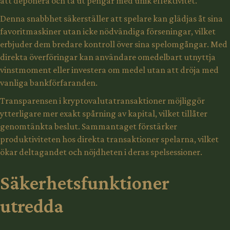
att deponera och ta ut pengar med unik effektivitet.
Denna snabbhet säkerställer att spelare kan glädjas åt sina
favoritmaskiner utan icke nödvändiga förseningar, vilket
erbjuder dem bredare kontroll över sina spelomgångar. Med
direkta överföringar kan användare omedelbart utnyttja
vinstmoment eller investera om medel utan att dröja med
vanliga bankförfaranden.
Transparensen i kryptovalutatransaktioner möjliggör
ytterligare mer exakt spårning av kapital, vilket tillåter
genomtänkta beslut. Sammantaget förstärker
produktiviteten hos direkta transaktioner spelarna, vilket
ökar deltagandet och nöjdheten i deras spelsessioner.
Säkerhetsfunktioner
utredda