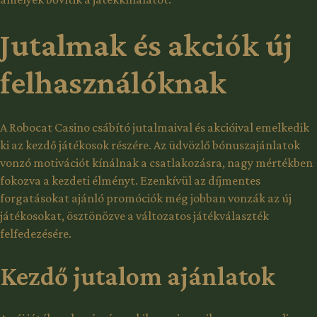
Jutalmak és akciók új
felhasználóknak
A Robocat Casino csábító jutalmaival és akcióival emelkedik
ki az kezdő játékosok részére. Az üdvözlő bónuszajánlatok
vonzó motivációt kínálnak a csatlakozásra, nagy mértékben
fokozva a kezdeti élményt. Ezenkívül az díjmentes
forgatásokat ajánló promóciók még jobban vonzák az új
játékosokat, ösztönözve a változatos játékválaszték
felfedezésére.
Kezdő jutalom ajánlatok