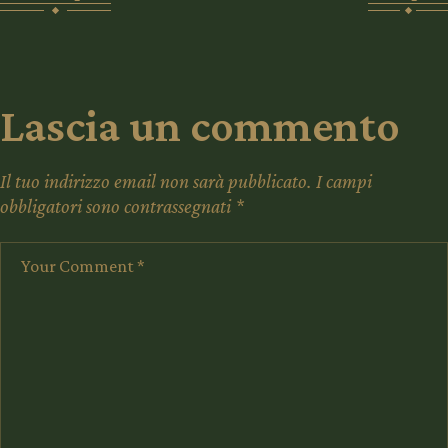
Lascia un commento
Il tuo indirizzo email non sarà pubblicato.
I campi
obbligatori sono contrassegnati
*