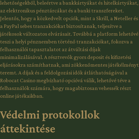
lehetőségekből, beleértve a bankkártyákat és hitelkártyákat,
az elektronikus pénztárcákat és a banki transzfereket.
Jelentős, hogy a közkedvelt opciók, mint a Skrill, a Neteller és
a PayPal sebes tranzakciókat biztosítanak, teljesítve a
játékosok változatos elvárásait. Továbbá a platform lehetővé
teszi a helyi pénznemben történő tranzakciókat, fokozva a
felhasználói tapasztalatot az átváltási díjak
minimalizálásával. A résztvevők gyors deposit és kifizetési
eljárásokra számíthatnak, ami zökkenőmentes játékélményt
teremt. A díjak és a feldolgozási idők átláthatóságával a
Robocat Casino megbízható opcióvá válik, lehetővé téve a
felhasználók számára, hogy magabiztosan vehessék részt
online játékaikban.
Védelmi protokollok
áttekintése