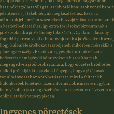
Az új játékosok számára, akik megismerik a magyar online
kaszinók izgalmas világát, az üdvözlő bónuszok vonzó kaput
jelentenek a játékélményük megkezdéséhez. Ezek az
ajánlatok jellemzően százalékos hozzájárulást tartalmaznak
a kezdeti befizetéshez, így extra forrásokat biztosítanak a
játékosoknak a játékélmény fokozására. Gyakran alacsony
fogadási párosulva alkalmat nyújtanak a játékosoknak arra,
hogy különféle játékokat teszteljenek, miközben mérséklik a
pénzügyi veszélyt. Ezenkívül egyes platformok előzetes
befizetést nem igénylő bónuszokat is biztosíthatnak,
megengedve a játékosok számára, hogy előzetes befektetés
nélkül próbálják ki a játékot. Lényeges, hogy a játékosok
tanulmányozzák az apró betűs részt, mivel a feltételek
különbözőek lehetnek. Ezen információk ismerete nagyban
befolyásolhatja a megközelítést és az összesített élvezetet az
online játékok versenypiacán.
Ingyenes pörgetések