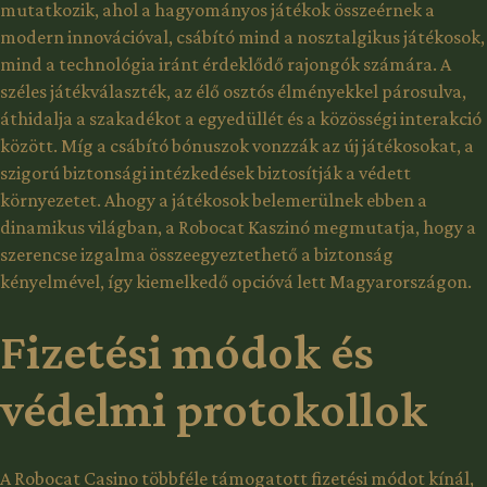
mutatkozik, ahol a hagyományos játékok összeérnek a
modern innovációval, csábító mind a nosztalgikus játékosok,
mind a technológia iránt érdeklődő rajongók számára. A
széles játékválaszték, az élő osztós élményekkel párosulva,
áthidalja a szakadékot a egyedüllét és a közösségi interakció
között. Míg a csábító bónuszok vonzzák az új játékosokat, a
szigorú biztonsági intézkedések biztosítják a védett
környezetet. Ahogy a játékosok belemerülnek ebben a
dinamikus világban, a Robocat Kaszinó megmutatja, hogy a
szerencse izgalma összeegyeztethető a biztonság
kényelmével, így kiemelkedő opcióvá lett Magyarországon.
Fizetési módok és
védelmi protokollok
A Robocat Casino többféle támogatott fizetési módot kínál,