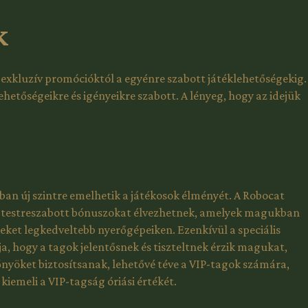
k
 exkluzív promócióktól a egyénre szabott játéklehetőségekig.
hetőségeikre és igényeikre szabott. A lényeg, hogy az idejük
an új szintre emelhetik a játékosok élményét. A Robocat
ok testreszabott bónuszokat élvezhetnek, amelyek magukban
seket legkedveltebb nyerőgépeiken. Ezenkívül a speciális
, hogy a tagok jelentősnek és tiszteltnek érzik magukat,
yöket biztosítsanak, lehetővé téve a VIP-tagok számára,
iemeli a VIP-tagság óriási értékét.