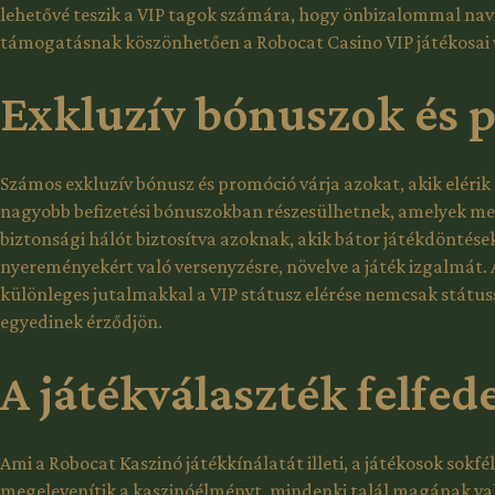
lehetővé teszik a VIP tagok számára, hogy önbizalommal navi
támogatásnak köszönhetően a Robocat Casino VIP játékosai v
Exkluzív bónuszok és 
Számos exkluzív bónusz és promóció várja azokat, akik elérik
nagyobb befizetési bónuszokban részesülhetnek, amelyek mege
biztonsági hálót biztosítva azoknak, akik bátor játékdöntés
nyereményekért való versenyzésre, növelve a játék izgalmát. 
különleges jutalmakkal a VIP státusz elérése nemcsak státuss
egyedinek érződjön.
A játékválaszték felfed
Ami a Robocat Kaszinó játékkínálatát illeti, a játékosok sokfé
megelevenítik a kaszinóélményt, mindenki talál magának valót