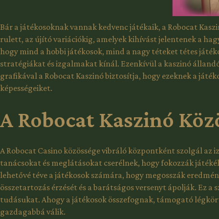
Bár a játékosoknak vannak kedvenc játékaik, a Robocat Kaszinó
rulett, az újító variációkig, amelyek kihívást jelentenek a 
hogy mind a hobbi játékosok, mind a nagy téteket tétes játék
stratégiákat és izgalmakat kínál. Ezenkívül a kaszinó állandó
grafikával a Robocat Kaszinó biztosítja, hogy ezeknek a játék
képességeiket.
A Robocat Kaszinó Köz
A Robocat Casino közössége vibráló központként szolgál az i
tanácsokat és meglátásokat cserélnek, hogy fokozzák játéké
lehetővé téve a játékosok számára, hogy megosszák eredménye
összetartozás érzését és a barátságos versenyt ápolják. Ez a s
tudásukat. Ahogy a játékosok összefognak, támogató légkört a
gazdagabbá válik.