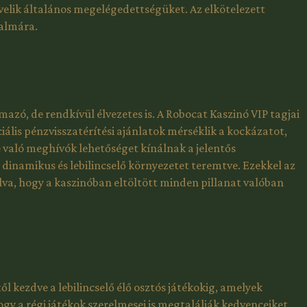
elik általános megelégedettségüket. Az elkötelezett
galmára.
azó, de rendkívül élvezetes is. A Robocat Kaszinó VIP tagjai
lis pénzvisszatérítési ajánlatok mérséklik a kockázatot,
e való meghívók lehetőséget kínálnak a jelentős
 dinamikus és lebilincselő környezetet teremtve. Ezekkel az
lva, hogy a kaszinóban eltöltött minden pillanat valóban
ől kezdve a lebilincselő élő osztós játékokig, amelyek
gy a régi játékok szerelmesei is megtalálják kedvenceiket.