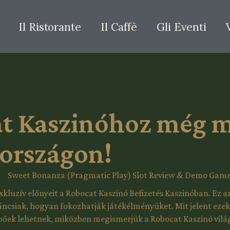
Il Ristorante
Il Caffè
Gli Eventi
at Kaszinóhoz még m
rországon!
xkluzív előnyeit a
Robocat Kaszinó Befizetés
Kaszinóban. Ez az
áncsiak, hogyan fokozhatják játékélményüket. Mit jelent eze
epőek lehetnek, miközben megismerjük a Robocat Kaszinó vilá