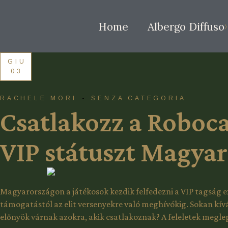
Home
Albergo Diffuso
GIU
03
RACHELE MORI
SENZA CATEGORIA
Csatlakozz a Roboc
VIP státuszt Magya
Magyarországon a játékosok kezdik felfedezni a VIP tagság e
támogatástól az elit versenyekre való meghívókig. Sokan kív
előnyök várnak azokra, akik csatlakoznak? A feleletek megl