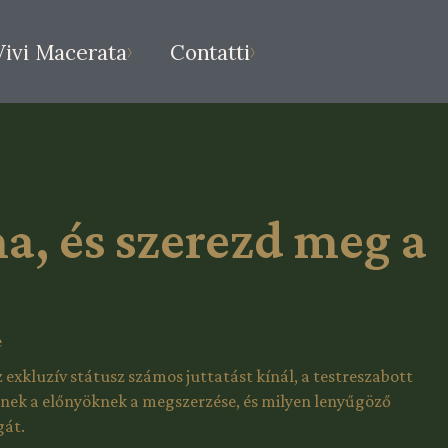
Vivi Macerata
Contatti
a, és szerezd meg a
 exkluzív státusz számos juttatást kínál, a testreszabott
knek a előnyöknek a megszerzése, és milyen lenyűgöző
gát.