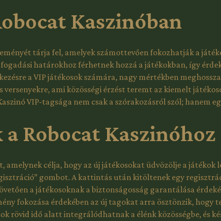
 Robocat Kaszinóban
eményét tárja fel, amelyek számottevően fokozhatják a játék
t fogadási határokhoz férhetnek hozzá a játékokban, így érd
kezésre a VIP játékosok számára, nagy mértékben meghosszab
ersenyekre, ami közösségi érzést teremt az kiemelt játékoso
Kaszinó VIP-tagsága nem csak a szórakozásról szól; hanem egy
 a Robocat Kaszinóhoz
amelynek célja, hogy az új játékosokat üdvözölje a játékok len
isztráció” gombot. A kattintás után kitöltenek egy regisztr
t követően a játékosoknak a biztonságosság garantálása érdeké
mény fokozása érdekében az új tagokat arra ösztönzik, hogy t
ok rövid idő alatt integrálódhatnak a élénk közösségbe, és k