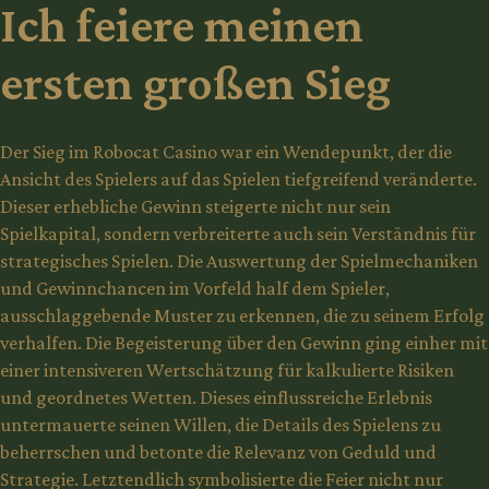
Ich feiere meinen
ersten großen Sieg
Der Sieg im Robocat Casino war ein Wendepunkt, der die
Ansicht des Spielers auf das Spielen tiefgreifend veränderte.
Dieser erhebliche Gewinn steigerte nicht nur sein
Spielkapital, sondern verbreiterte auch sein Verständnis für
strategisches Spielen. Die Auswertung der Spielmechaniken
und Gewinnchancen im Vorfeld half dem Spieler,
ausschlaggebende Muster zu erkennen, die zu seinem Erfolg
verhalfen. Die Begeisterung über den Gewinn ging einher mit
einer intensiveren Wertschätzung für kalkulierte Risiken
und geordnetes Wetten. Dieses einflussreiche Erlebnis
untermauerte seinen Willen, die Details des Spielens zu
beherrschen und betonte die Relevanz von Geduld und
Strategie. Letztendlich symbolisierte die Feier nicht nur