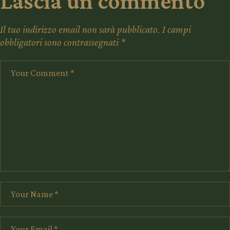
Lascia un commento
Il tuo indirizzo email non sarà pubblicato.
I campi
obbligatori sono contrassegnati
*