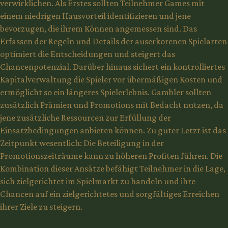
verwirklichen. Als Erstes sollten Teilnehmer Games mit
einem niedrigen Hausvorteil identifizieren und jene
bevorzugen, die ihrem Können angemessen sind. Das
Erfassen der Regeln und Details der auserkorenen Spielarten
optimiert die Entscheidungen und steigert das
Chancenpotenzial. Darüber hinaus sichert ein kontrolliertes
Kapitalverwaltung die Spieler vor übermäßigen Kosten und
ermöglicht so ein längeres Spielerlebnis. Gambler sollten
zusätzlich Prämien und Promotions mit Bedacht nutzen, da
jene zusätzliche Ressourcen zur Erfüllung der
Einsatzbedingungen anbieten können. Zu guter Letzt ist das
Zeitpunkt wesentlich: Die Beteiligung in der
Promotionszeiträume kann zu höheren Profiten führen. Die
Kombination dieser Ansätze befähigt Teilnehmer in die Lage,
sich zielgerichtet im Spielmarkt zu handeln und ihre
Chancen auf ein zielgerichtetes und sorgfältiges Erreichen
ihrer Ziele zu steigern.