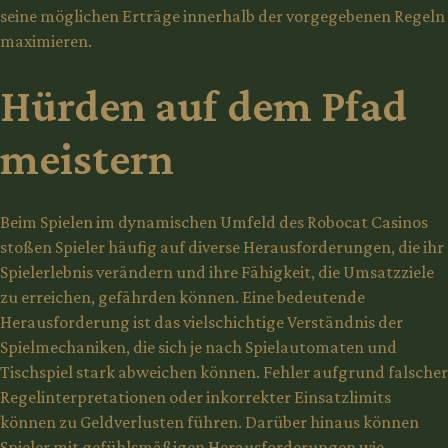
seine möglichen Erträge innerhalb der vorgegebenen Regeln
maximieren.
Hürden auf dem Pfad
meistern
Beim Spielen im dynamischen Umfeld des Robocat Casinos
stoßen Spieler häufig auf diverse Herausforderungen, die ihr
Spielerlebnis verändern und ihre Fähigkeit, die Umsatzziele
zu erreichen, gefährden können. Eine bedeutende
Herausforderung ist das vielschichtige Verständnis der
Spielmechaniken, die sich je nach Spielautomaten und
Tischspiel stark abweichen können. Fehler aufgrund falscher
Regelinterpretationen oder inkorrekter Einsatzlimits
können zu Geldverlusten führen. Darüber hinaus können
Spieler mit gefühlsmäßigen Herausforderungen wie