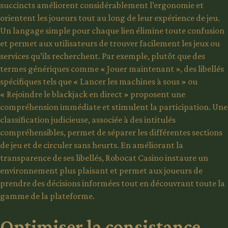
succincts améliorent considérablement l’ergonomie et
orientent les joueurs tout au long de leur expérience de jeu.
Un langage simple pour chaque lien élimine toute confusion
et permet aux utilisateurs de trouver facilement les jeux ou
services qu’ils recherchent. Par exemple, plutôt que des
termes génériques comme « Jouer maintenant », des libellés
spécifiques tels que « Lancer les machines à sous » ou
« Rejoindre le blackjack en direct » proposent une
compréhension immédiate et stimulent la participation. Une
classification judicieuse, associée à des intitulés
compréhensibles, permet de séparer les différentes sections
de jeu et de circuler sans heurts. En améliorant la
transparence de ses libellés, Robocat Casino instaure un
environnement plus plaisant et permet aux joueurs de
prendre des décisions informées tout en découvrant toute la
gamme de la plateforme.
Optimiser la consistance