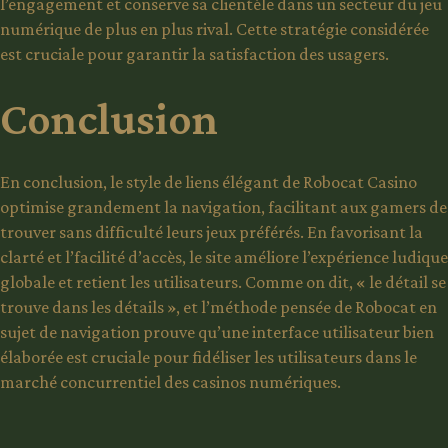
l’engagement et conserve sa clientèle dans un secteur du jeu
numérique de plus en plus rival. Cette stratégie considérée
est cruciale pour garantir la satisfaction des usagers.
Conclusion
En conclusion, le style de liens élégant de Robocat Casino
optimise grandement la navigation, facilitant aux gamers de
trouver sans difficulté leurs jeux préférés. En favorisant la
clarté et l’facilité d’accès, le site améliore l’expérience ludique
globale et retient les utilisateurs. Comme on dit, « le détail se
trouve dans les détails », et l’méthode pensée de Robocat en
sujet de navigation prouve qu’une interface utilisateur bien
élaborée est cruciale pour fidéliser les utilisateurs dans le
marché concurrentiel des casinos numériques.