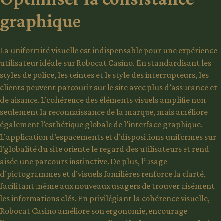
graphique
La uniformité visuelle est indispensable pour une expérience
utilisateur idéale sur Robocat Casino. En standardisant les
styles de police, les teintes et le style des interrupteurs, les
clients peuvent parcourir sur le site avec plus d’assurance et
de aisance. L’cohérence des éléments visuels amplifie non
seulement la reconnaissance de la marque, mais améliore
également l’esthétique globale de l’interface graphique.
L’application d’espacements et d’dispositions uniformes sur
l’globalité du site oriente le regard des utilisateurs et rend
aisée une parcours instinctive. De plus, l’usage
d’pictogrammes et d’visuels familières renforce la clarté,
facilitant même aux nouveaux usagers de trouver aisément
les informations clés. En privilégiant la cohérence visuelle,
Robocat Casino améliore son ergonomie, encourage