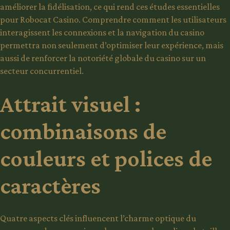
améliorer la fidélisation, ce qui rend ces études essentielles
pour Robocat Casino. Comprendre comment les utilisateurs
interagissent les connexions et la navigation du casino
permettra non seulement d’optimiser leur expérience, mais
aussi de renforcer la notoriété globale du casino sur un
secteur concurrentiel.
Attrait visuel :
combinaisons de
couleurs et polices de
caractères
Quatre aspects clés influencent l’charme optique du