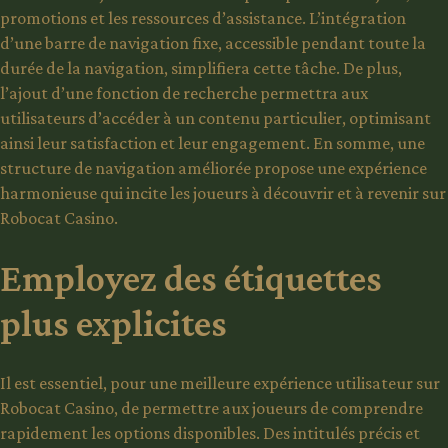
promotions et les ressources d’assistance. L’intégration
d’une barre de navigation fixe, accessible pendant toute la
durée de la navigation, simplifiera cette tâche. De plus,
l’ajout d’une fonction de recherche permettra aux
utilisateurs d’accéder à un contenu particulier, optimisant
ainsi leur satisfaction et leur engagement. En somme, une
structure de navigation améliorée propose une expérience
harmonieuse qui incite les joueurs à découvrir et à revenir sur
Robocat Casino.
Employez des étiquettes
plus explicites
Il est essentiel, pour une meilleure expérience utilisateur sur
Robocat Casino, de permettre aux joueurs de comprendre
rapidement les options disponibles. Des intitulés précis et