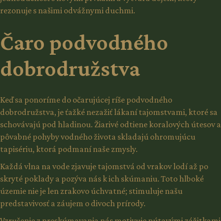
rezonuje s našimi odvážnymi duchmi.
Čaro podvodného
dobrodružstva
Keď sa ponoríme do očarujúcej ríše podvodného
dobrodružstva, je ťažké nezažiť lákaní tajomstvami, ktoré sa
schovávajú pod hladinou. Žiarivé odtiene koralových útesov a
pôvabné pohyby vodného života skladajú ohromujúcu
tapisériu, ktorá podmaní naše zmysly.
Každá vlna na vode zjavuje tajomstvá od vrakov lodí až po
skryté poklady a pozýva nás k ich skúmaniu. Toto hlboké
územie nie je len zrakovo úchvatné; stimuluje našu
predstavivosť a záujem o divoch prírody.
Vzrušenie z preskúmavania nás motivuje pútavými zážitkami