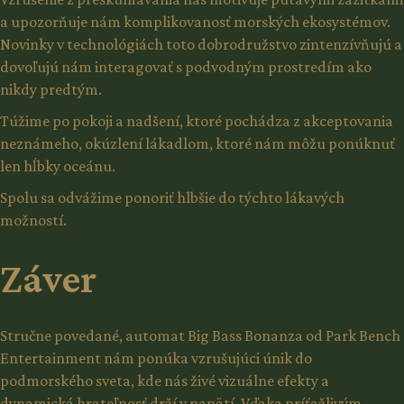
a upozorňuje nám komplikovanosť morských ekosystémov.
Novinky v technológiách toto dobrodružstvo zintenzívňujú a
dovoľujú nám interagovať s podvodným prostredím ako
nikdy predtým.
Túžime po pokoji a nadšení, ktoré pochádza z akceptovania
neznámeho, okúzlení lákadlom, ktoré nám môžu ponúknuť
len hĺbky oceánu.
Spolu sa odvážime ponoriť hlbšie do týchto lákavých
možností.
Záver
Stručne povedané, automat Big Bass Bonanza od Park Bench
Entertainment nám ponúka vzrušujúci únik do
podmorského sveta, kde nás živé vizuálne efekty a
dynamická hrateľnosť drží v napätí. Vďaka príťažlivým