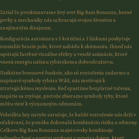
Zatiaľ čo preskúmavame živý svet Big Bass Bonanza, herné
prvky a mechaniky nás uchvacujú svojou živosťou a
zaujímavým dizajnom.
Konfigurácia automatu s 5 kotúčmi a 3 línkami poskytuje
rozsiahle hracie pole, ktoré nabáda k skúmaniu. Ihneď nás
upútajú farebné vizuálne efekty a veselé animácie, ktoré
vnesú energiu nášmu rybárskemu dobrodružstvu.
Unikátne bonusové funkcie, ako sú roztočenia zadarmo a
napínavé symboly rybára Wild, nás motivujú k
strategickému mysleniu. Keď spustíme bezplatné točenia,
napätie sa zvyšuje, pretože zbierame symboly ryby, ktoré
môžu viesť k významným odmenám.
Volatilita hry navyše zaručuje, že každé roztočenie nás drží v
očakávaní, čo ponúka dokonalú kombináciu rizika a odmeny.
Celkovo Big Bass Bonanza majstrovsky kombinuje
jednoduchosť s novými prvkami a vytvára dojem, ktorý