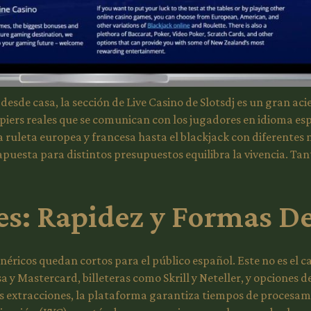
o desde casa, la sección de Live Casino de Slotsdj es un gran 
upiers reales que se comunican con los jugadores en idioma espa
 ruleta europea y francesa hasta el blackjack con diferentes n
puesta para distintos presupuestos equilibra la vivencia. Tan
es: Rapidez y Formas De
néricos quedan cortos para el público español. Este no es el
y Mastercard, billeteras como Skrill y Neteller, y opciones de
s extracciones, la plataforma garantiza tiempos de procesamie