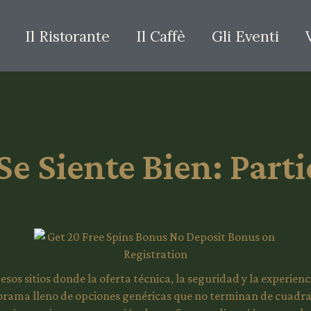
Il Ristorante
Il Caffè
Gli Eventi
Se Siente Bien: Part
 esos sitios donde la oferta técnica, la seguridad y la experi
rama lleno de opciones genéricas que no terminan de cuadrar