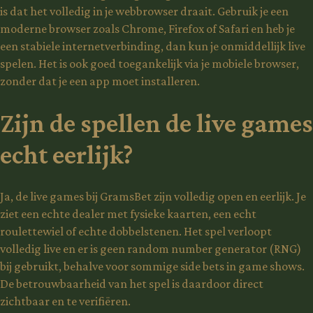
is dat het volledig in je webbrowser draait. Gebruik je een
moderne browser zoals Chrome, Firefox of Safari en heb je
een stabiele internetverbinding, dan kun je onmiddellijk live
spelen. Het is ook goed toegankelijk via je mobiele browser,
zonder dat je een app moet installeren.
Zijn de spellen de live games
echt eerlijk?
Ja, de live games bij GramsBet zijn volledig open en eerlijk. Je
ziet een echte dealer met fysieke kaarten, een echt
roulettewiel of echte dobbelstenen. Het spel verloopt
volledig live en er is geen random number generator (RNG)
bij gebruikt, behalve voor sommige side bets in game shows.
De betrouwbaarheid van het spel is daardoor direct
zichtbaar en te verifiëren.