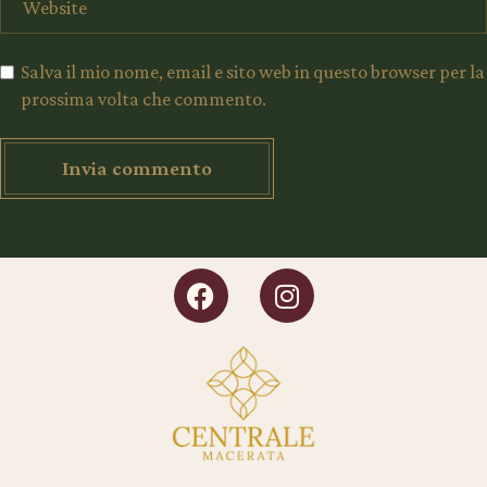
Salva il mio nome, email e sito web in questo browser per la
prossima volta che commento.
Invia commento