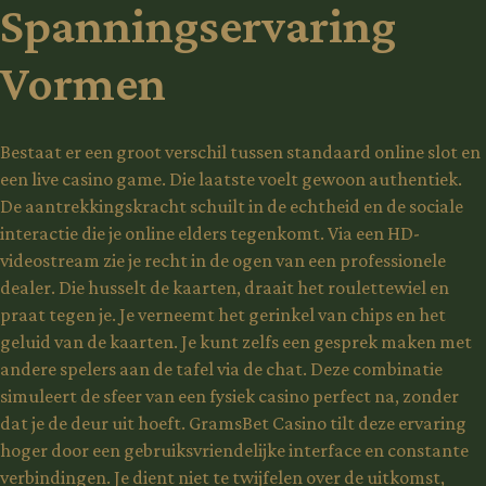
Spanningservaring
Vormen
Bestaat er een groot verschil tussen standaard online slot en
een live casino game. Die laatste voelt gewoon authentiek.
De aantrekkingskracht schuilt in de echtheid en de sociale
interactie die je online elders tegenkomt. Via een HD-
videostream zie je recht in de ogen van een professionele
dealer. Die husselt de kaarten, draait het roulettewiel en
praat tegen je. Je verneemt het gerinkel van chips en het
geluid van de kaarten. Je kunt zelfs een gesprek maken met
andere spelers aan de tafel via de chat. Deze combinatie
simuleert de sfeer van een fysiek casino perfect na, zonder
dat je de deur uit hoeft. GramsBet Casino tilt deze ervaring
hoger door een gebruiksvriendelijke interface en constante
verbindingen. Je dient niet te twijfelen over de uitkomst,