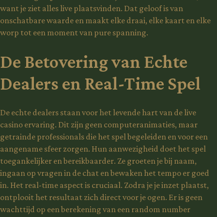
want je ziet alles live plaatsvinden. Dat geloof is van
onschatbare waarde en maakt elke draai, elke kaart en elke
worp tot een moment van pure spanning.
De Betovering van Echte
Dealers en Real-Time Spel
De echte dealers staan voor het levende hart van de live
casino ervaring. Dit zijn geen computeranimaties, maar
getrainde professionals die het spel begeleiden en voor een
aangename sfeer zorgen. Hun aanwezigheid doet het spel
toegankelijker en bereikbaarder. Ze groeten je bij naam,
ingaan op vragen in de chat en bewaken het tempo er goed
in. Het real-time aspect is cruciaal. Zodra je je inzet plaatst,
ontplooit het resultaat zich direct voor je ogen. Er is geen
wachttijd op een berekening van een random number