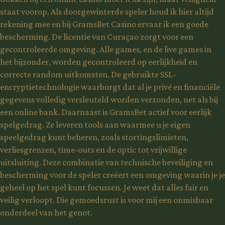
staat voorop. Als doorgewinterde speler houd ik hier altijd
rekening mee en bij GramsBet Casino ervaar ik een goede
bescherming. De licentie van Curaçao zorgt voor een
gecontroleerde omgeving. Alle games, en de live games in
het bijzonder, worden gecontroleerd op eerlijkheid en
correcte random uitkomsten. De gebruikte SSL-
encryptietechnologie waarborgt dat al je privé en financiële
gegevens volledig versleuteld worden verzonden, net als bij
een online bank. Daarnaast is GramsBet actief voor eerlijk
spelgedrag. Ze leveren tools aan waarmee u je eigen
speelgedrag kunt beheren, zoals stortingslimieten,
verliesgrenzen, time-outs en de optic tot vrijwillige
uitsluiting. Deze combinatie van technische beveiliging en
bescherming voor de speler creëert een omgeving waarin je je
geheel op het spel kunt focussen. Je weet dat alles fair en
veilig verloopt. Die gemoedsrust is voor mij een onmisbaar
onderdeel van het genot.