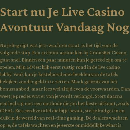
Start nu Je Live Casino
Avontuur Vandaag Nog
Nu je begrijpt wat je te wachten staat, is het tijd voor de
volgende stap. Een account aanmaken bij GramsBet Casino
gaat snel. Binnen een paar minuten kun je gereed zijn om te
spelen. Mijn advies: kijk eerst rustig rond in de live casino
lobby. Vaak kun je kosteloos demo-beelden van de tafels
bekijken zonder geld in te zetten. Maak gebruik van het
bonusaanbod, maar lees wel altijd even de voorwaarden. Dan
weet je precies wat er van je wordt verlangd. Stort daarna
een bedrag met een methode die jou het beste uitkomt, zoals
iDEAL. Kies een live tafel die bij je bevalt, stel je budget in en
duik in de wereld van real-time gaming. De dealers wachten
op je, de tafels wachten en je eerste onmiddellijke winst is