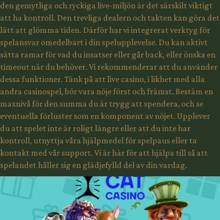
den gemytliga och ryckiga live-miljön är det särskilt viktigt
att ha kontroll. Den trevliga dealern och takten kan göra det
lätt att glömma tiden. Därför har vi integrerat verktyg för
spelansvar omedelbart i din spelupplevelse. Du kan aktivt
sätta ramar för vad du insatser eller går back, eller önska en
timeout när du behöver. Vi rekommenderar att du använder
dessa funktioner. Tänk på att live casino, i likhet med alla
andra casinospel, bör vara nöje först och främst. Bestäm en
maxnivå för den summa du är trygg att spendera, och se
eventuella förluster som en komponent av nöjet. Upplever
du att spelet inte är roligt längre eller att du inte har
kontroll, utnyttja våra hjälpmedel för spelpaus eller ta
kontakt med vår support. Vi är här för att hjälpa till så att
spelandet håller sig en glädjefylld del av din vardag.