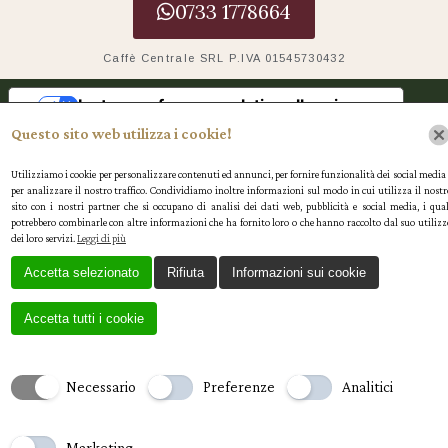
0733 1778664
Caffè Centrale SRL P.IVA 01545730432
Le tue preferenze relative alla privacy
Questo sito web utilizza i cookie!
Informativa sulla raccolta
Utilizziamo i cookie per personalizzare contenuti ed annunci, per fornire funzionalità dei social media 
per analizzare il nostro traffico. Condividiamo inoltre informazioni sul modo in cui utilizza il nostr
sito con i nostri partner che si occupano di analisi dei dati web, pubblicità e social media, i qual
potrebbero combinarle con altre informazioni che ha fornito loro o che hanno raccolto dal suo utilizz
dei loro servizi.
Leggi di più
Accetta selezionato
Rifiuta
Informazioni sui cookie
Accetta tutti i cookie
Necessario
Preferenze
Analitici
Marketing