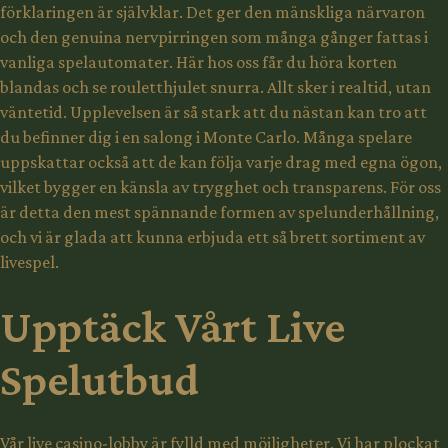
förklaringen är självklar. Det ger den mänskliga närvaron
och den genuina nervpirringen som många gånger fattas i
vanliga spelautomater. Här hos oss får du höra korten
blandas och se rouletthjulet snurra. Allt sker i realtid, utan
väntetid. Upplevelsen är så stark att du nästan kan tro att
du befinner dig i en salong i Monte Carlo. Många spelare
uppskattar också att de kan följa varje drag med egna ögon,
vilket bygger en känsla av trygghet och transparens. För oss
är detta den mest spännande formen av spelunderhållning,
och vi är glada att kunna erbjuda ett så brett sortiment av
livespel.
Upptäck Vårt Live
Spelutbud
Vår live casino-lobby är fylld med möjligheter. Vi har plockat