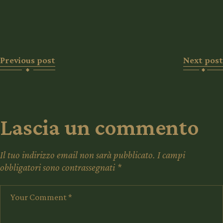
Previous post
Next post
Lascia un commento
Il tuo indirizzo email non sarà pubblicato.
I campi
obbligatori sono contrassegnati
*