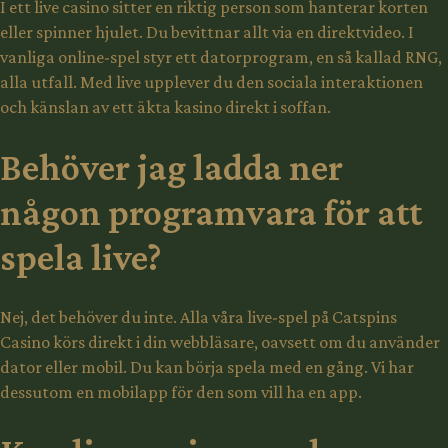
I ett live casino sitter en riktig person som hanterar korten
eller spinner hjulet. Du bevittnar allt via en direktvideo. I
vanliga online-spel styr ett datorprogram, en så kallad RNG,
alla utfall. Med live upplever du den sociala interaktionen
och känslan av ett äkta kasino direkt i soffan.
Behöver jag ladda ner
någon programvara för att
spela live?
Nej, det behöver du inte. Alla våra live-spel på Catspins
Casino körs direkt i din webbläsare, oavsett om du använder
dator eller mobil. Du kan börja spela med en gång. Vi har
dessutom en mobilapp för den som vill ha en app.