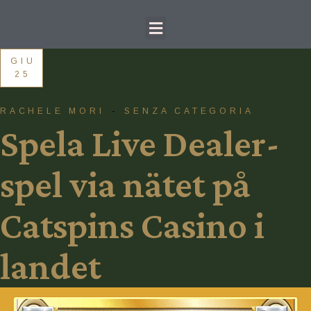
GIU
25
RACHELE MORI
SENZA CATEGORIA
Spela Live Dealer-
spel via nätet på
Catspins Casino i
landet