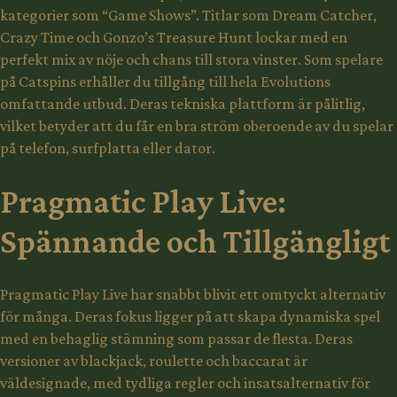
kategorier som “Game Shows”. Titlar som Dream Catcher,
Crazy Time och Gonzo’s Treasure Hunt lockar med en
perfekt mix av nöje och chans till stora vinster. Som spelare
på Catspins erhåller du tillgång till hela Evolutions
omfattande utbud. Deras tekniska plattform är pålitlig,
vilket betyder att du får en bra ström oberoende av du spelar
på telefon, surfplatta eller dator.
Pragmatic Play Live:
Spännande och Tillgängligt
Pragmatic Play Live har snabbt blivit ett omtyckt alternativ
för många. Deras fokus ligger på att skapa dynamiska spel
med en behaglig stämning som passar de flesta. Deras
versioner av blackjack, roulette och baccarat är
väldesignade, med tydliga regler och insatsalternativ för