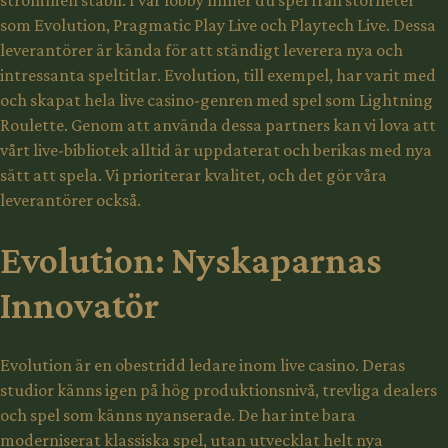
som Evolution, Pragmatic Play Live och Playtech Live. Dessa
leverantörer är kända för att ständigt leverera nya och
intressanta speltitlar. Evolution, till exempel, har varit med
och skapat hela live casino-genren med spel som Lightning
Roulette. Genom att använda dessa partners kan vi lova att
vårt live-bibliotek alltid är uppdaterat och berikas med nya
sätt att spela. Vi prioriterar kvalitet, och det gör våra
leverantörer också.
Evolution: Nyskaparnas
Innovatör
Evolution är en obestridd ledare inom live casino. Deras
studior känns igen på hög produktionsnivå, trevliga dealers
och spel som känns nyanserade. De har inte bara
moderniserat klassiska spel, utan utvecklat helt nya