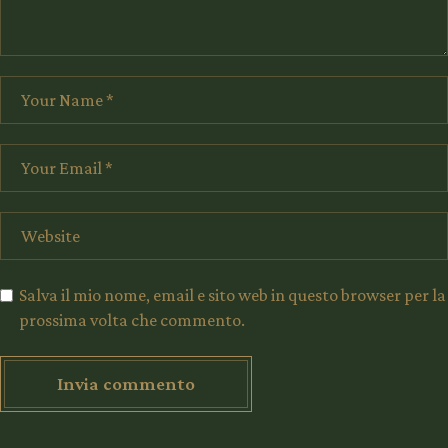
Salva il mio nome, email e sito web in questo browser per la
prossima volta che commento.
Invia commento