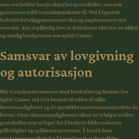
som overholder harde sikkerhetsprotokoller, noe som
garanterer solid transaksjonskontroll. Ved å løpende
forbedre betalingssystemene våre og implementere nye
metoder, kan vi pålitelig love at deltakerne våre har en sikker
og smidig bankprosess hos Spinit Casino.
Samsvar av lovgivning
og autorisasjon
Når vi analyserer samsvar med forskrifter og lisenser hos
Spinit Casino, må vi ta hensyn til rollen til ulike
lisensmyndigheter og de spesifikke samsvarsstandardene de
krever. Disse tilsynsmyndighetene sikrer at vi følger strikte
protokoller som er laget for å beskytte både casinoets
pålitelighet og spillernes interesser. Å forstå disse
strukturene er viktig for å innse hvordan de utvikler