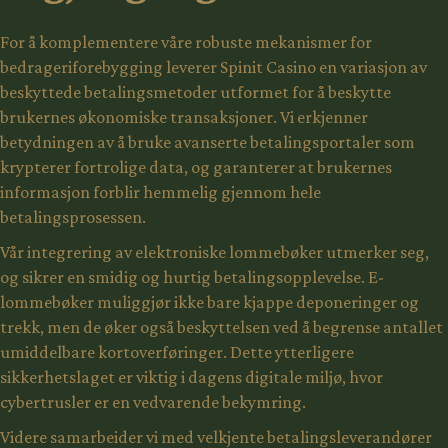
For å komplementere våre robuste mekanismer for
bedrageriforebygging leverer Spinit Casino en variasjon av
beskyttede betalingsmetoder utformet for å beskytte
brukernes økonomiske transaksjoner. Vi erkjenner
betydningen av å bruke avanserte betalingsportaler som
krypterer fortrolige data, og garanterer at brukernes
informasjon forblir hemmelig gjennom hele
betalingsprosessen.
Vår integrering av elektroniske lommebøker utmerker seg,
og sikrer en smidig og hurtig betalingsopplevelse. E-
lommebøker muliggjør ikke bare kjappe deponeringer og
trekk, men de øker også beskyttelsen ved å begrense antallet
umiddelbare kortoverføringer. Dette ytterligere
sikkerhetslaget er viktig i dagens digitale miljø, hvor
cybertrusler er en vedvarende bekymring.
Videre samarbeider vi med velkjente betalingsleverandører