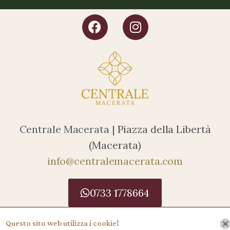
Centrale Macerata |
Piazza della Libertà
(Macerata)
info@centralemacerata.com
0733 1778664
Caffè Centrale SRL P.IVA 01545730432
Questo sito web utilizza i cookie!