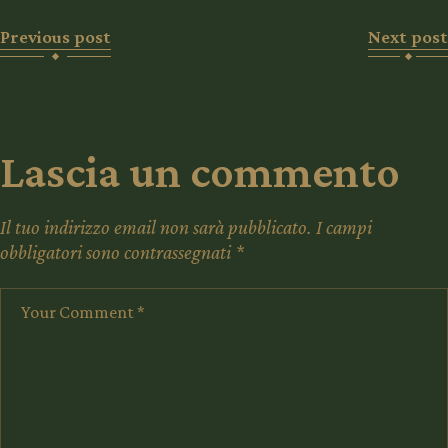
Previous post
Next post
Lascia un commento
Il tuo indirizzo email non sarà pubblicato.
I campi
obbligatori sono contrassegnati
*