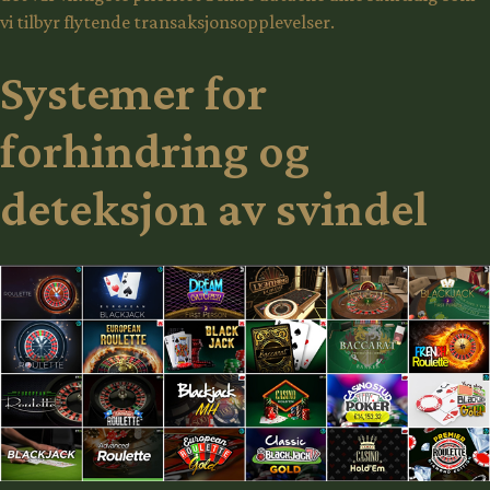
vi tilbyr flytende transaksjonsopplevelser.
Systemer for
forhindring og
deteksjon av svindel