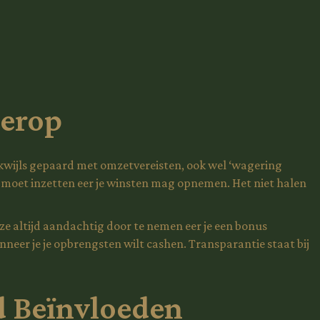
ierop
 dikwijls gepaard met omzetvereisten, ook wel ‘wagering
 moet inzetten eer je winsten mag opnemen. Het niet halen
ze altijd aandachtig door te nemen eer je een bonus
eer je je opbrengsten wilt cashen. Transparantie staat bij
d Beïnvloeden