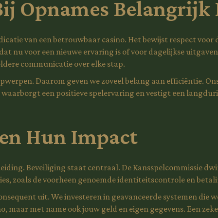
Bij Opnames Belangrijk 
dicatie van een betrouwbaar casino. Het bewijst respect voor 
dat nu voor een nieuwe ervaring is of voor dagelijkse uitgave
ldere communicatie over elke stap.
 opwerpen. Daarom geven we zoveel belang aan efficiëntie. On
t waarborgt een positieve spelervaring en vestigt een langdur
 en Hun Impact
leiding. Beveiliging staat centraal. De Kansspelcommissie dw
ies, zoals de voorheen genoemde identiteitscontrole en betali
onsequent uit. We investeren in geavanceerde systemen die we
o, maar met name ook jouw geld en eigen gegevens. Een zeker