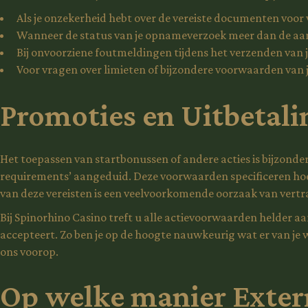
Als je onzekerheid hebt over de vereiste documenten voor v
Wanneer de status van je opnameverzoek meer dan de aan
Bij onvoorziene foutmeldingen tijdens het verzenden van
Voor vragen over limieten of bijzondere voorwaarden van
Promoties en Uitbetal
Het toepassen van startbonussen of andere acties is bijzonder
requirements’ aangeduid. Deze voorwaarden specificeren hoe
van deze vereisten is een veelvoorkomende oorzaak van vert
Bij Spinorhino Casino treft u alle actievoorwaarden helder a
accepteert. Zo ben je op de hoogte nauwkeurig wat er van j
ons voorop.
Op welke manier Exter