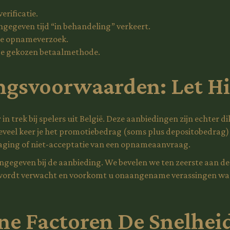
erificatie.
gegeven tijd “in behandeling” verkeert.
 je opnameverzoek.
 je gekozen betaalmethode.
ingsvoorwaarden: Let H
 in trek bij spelers uit België. Deze aanbiedingen zijn echter
veel keer je het promotiebedrag (soms plus depositobedrag)
raging of niet-acceptatie van een opnameaanvraag.
angegeven bij de aanbieding. We bevelen we ten zeerste aan de
e wordt verwacht en voorkomt u onaangename verassingen wann
ne Factoren De Snelhei