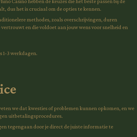
ino Casino hebben de keuzes die het beste passen bij de
t, dus het is cruciaal om de opties te kennen.
ditionelere methodes, zoals overschrijvingen, duren
e vertrouwt en die voldoet aan jouw wens voor snelheid en
ns 1-3 werkdagen.
ice
o weten we dat kwesties of problemen kunnen opkomen, en we
igen uitbetalingsprocedures.
en tegengaan door je direct de juiste informatie te