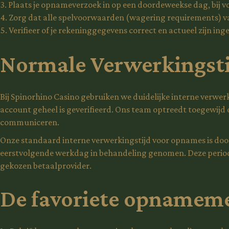
Plaats je opnameverzoek in op een doordeweekse dag, bij voo
Zorg dat alle spelvoorwaarden (wagering requirements) v
Verifieer of je rekeninggegevens correct en actueel zijn inge
Normale Verwerkingsti
Bij Spinorhino Casino gebruiken we duidelijke interne verwerk
account geheel is geverifieerd. Ons team optreedt toegewijd 
communiceren.
Onze standaard interne verwerkingstijd voor opnames is doo
eerstvolgende werkdag in behandeling genomen. Deze periode i
gekozen betaalprovider.
De favoriete opnameme