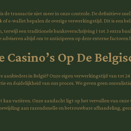
 de transactie niet meer in onze controle. De definitieve sn
k of e-wallet bepalen de overige verwerkingstijd. Dit is een be
en, terwijl een traditionele bankoverschrijving 1 tot 3 extra
dviseren altijd om te anticiperen op deze externe factoren b
e Casino’s Op De Belgi
e aanbieders in België? Onze eigen verwerkingstijd van tot 24
tentie en duidelijkheid van ons proces. We geven geen onrealis
eit kan variëren. Onze aandacht ligt op het vervullen van onz
 toewijding aan razendsnelle en betrouwbare afhandeling, ge