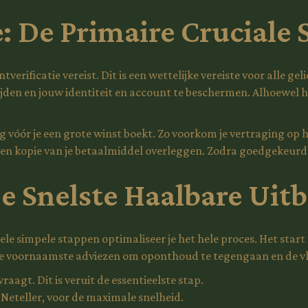
: De Primaire Cruciale 
rificatie vereist. Dit is een wettelijke vereiste voor alle gel
den en jouw identiteit en account te beschermen. Alhoewel het
og vóór je een grote winst boekt. Zo voorkom je vertraging op
s een kopie van je betaalmiddel overleggen. Zodra goedgekeurd
e Snelste Haalbare Uitb
ele simpele stappen optimaliseer je het hele proces. Het star
 onze voornaamste adviezen om oponthoud te tegengaan en de 
raagt. Dit is veruit de essentieelste stap.
 Neteller, voor de maximale snelheid.