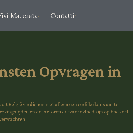
Vivi Macerata
Contatti
insten Opvragen in
s uit België verdienen niet alleen een eerlijke kans om te
kingstijden en de factoren die van invloed zijn op hoe snel
t verwachten.