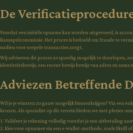
De Verificatieprocedure
Voordat een initiële opname kan worden uitgevoerd, is accountve
Kansspelcommissie. Het proces is bedoeld om fraude te vermij
nadien voor soepele transacties zorgt.
Wij adviseren dit proces zo spoedig mogelijk te doorlopen, n
identiteitsbewijs, een recent bewijs bewijs van adres en som
Adviezen Betreffende D
Wil je je winsten zo gauw mogelijk binnenkrijgen? Via een enk
keuzen. Als specialist op dit terrein bieden we met plezier
Valideer je rekening volledig voordat je een uitbetaling aanv
Kies voor opnames via een e-wallet-methode, zoals Skrill of