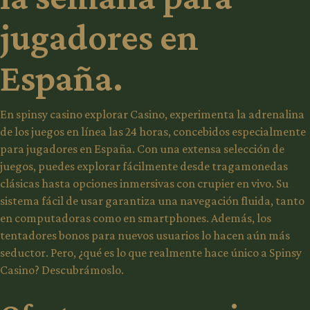
jugadores en
España.
En
spinsy casino explorar
Casino, experimenta la adrenalina
de los juegos en línea las 24 horas, concebidos especialmente
para jugadores en España. Con una extensa selección de
juegos, puedes explorar fácilmente desde tragamonedas
clásicas hasta opciones inmersivas con crupier en vivo. Su
sistema fácil de usar garantiza una navegación fluida, tanto
en computadoras como en smartphones. Además, los
tentadores bonos para nuevos usuarios lo hacen aún más
seductor. Pero, ¿qué es lo que realmente hace único a Spinsy
Casino? Descubrámoslo.