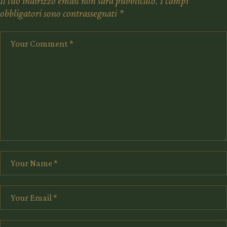
Il tuo indirizzo email non sarà pubblicato.
I campi
obbligatori sono contrassegnati
*