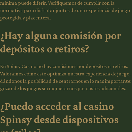
mínima puede diferir. Verifiquemos de cumplir con la
normativa para disfrutar juntos de una experiencia de juego
protegida y placentera.
¿Hay alguna comisión por
depósitos o retiros?
En Spinsy Casino no hay comisiones por depósitos ni retiros.
Valoramos cómo esto optimiza nuestra experiencia de juego,
dándonos la posibilidad de centrarnos en lo más importante:
gozar de los juegos sin inquietarnos por costes adicionales.
¿Puedo acceder al casino
Spinsy desde dispositivos