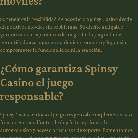
móviles?
Sí, tenemos la posibilidad de acceder a Spinsy Casino desde
dispositivos móviles sin problemas. Su diseño amigable
garantiza una experiencia de juego fluida y agradable,
permitiéndonos jugar en cualquier momento y lugar sin
comprometer la funcionalidad ni la emoción.
¿Cómo garantiza Spinsy
Casino el juego
responsable?
Spinsy Casino enfoca el juego responsable implementando
funciones como límites de depósito, opciones de
autoexclusión y acceso a recursos de soporte. Fomentamos
activamente la concienciación, garantizando de que todos