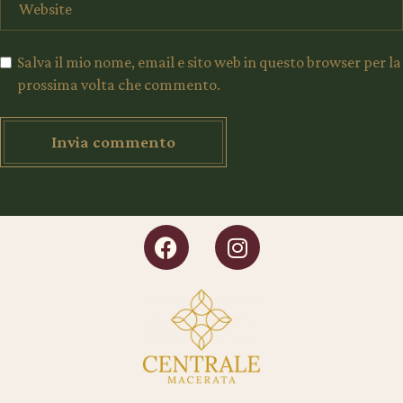
Salva il mio nome, email e sito web in questo browser per la
prossima volta che commento.
Invia commento