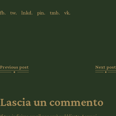
fb.
tw.
lnkd.
pin.
tmb.
vk.
Previous post
Next post
Lascia un commento