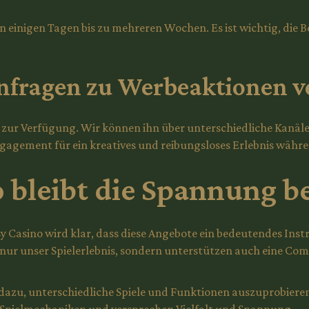
on einigen Tagen bis zu mehreren Wochen. Es ist wichtig, die
Anfragen zu Werbeaktionen v
 zur Verfügung. Wir können ihn über unterschiedliche Kanäl
ngagement für ein kreatives und reibungsloses Erlebnis wäh
 bleibt die Spannung b
sy Casino wird klar, dass diese Angebote ein bedeutendes In
ur unser Spielerlebnis, sondern unterstützen auch eine Comm
 dazu, unterschiedliche Spiele und Funktionen auszuprobiere