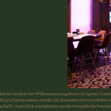
Bei der Analyse der Willkommensangebote von Spinsy Casino 
https://spinsycasinoo.net/de-ch/
. Besonders hervorzuheben i
schafft. Zusätzlich ermöglichen uns die Freispiele für besti