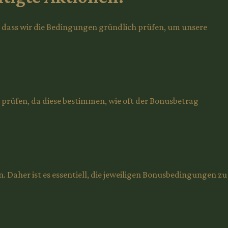
ll, dass wir die Bedingungen gründlich prüfen, um unsere
prüfen, da diese bestimmen, wie oft der Bonusbetrag
. Daher ist es essentiell, die jeweiligen Bonusbedingungen zu