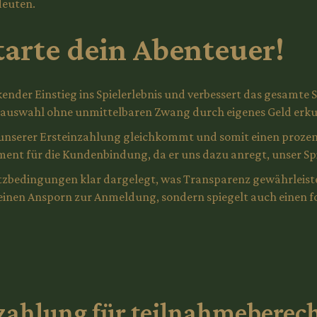
deuten.
rte dein Abenteuer!
ender Einstieg ins Spielerlebnis und verbessert das gesamte
Spielauswahl ohne unmittelbaren Zwang durch eigenes Geld er
el unserer Ersteinzahlung gleichkommt und somit einen prozen
ment für die Kundenbindung, da er uns dazu anregt, unser Sp
tzbedingungen klar dargelegt, was Transparenz gewährleiste
inen Ansporn zur Anmeldung, sondern spiegelt auch einen fo
zahlung für teilnahmeberech