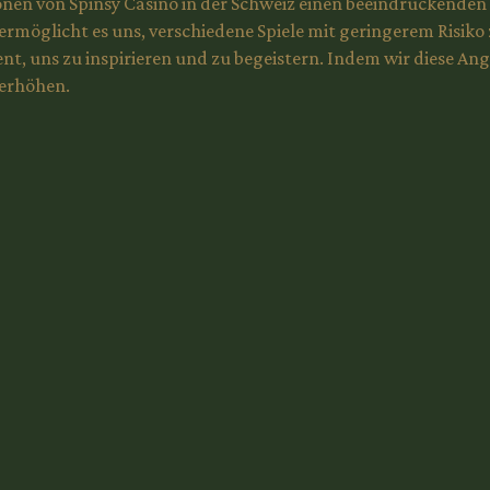
n von Spinsy Casino in der Schweiz einen beeindruckenden Ei
rmöglicht es uns, verschiedene Spiele mit geringerem Risiko
 uns zu inspirieren und zu begeistern. Indem wir diese Ange
erhöhen.