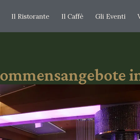
Il Ristorante
Il Caffè
Gli Eventi
kommensangebote in