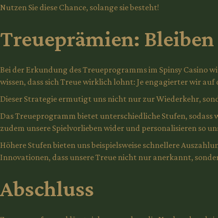
Nutzen Sie diese Chance, solange sie besteht!
Treueprämien: Bleiben 
Bei der Erkundung des Treueprogramms im Spinsy Casino wird o
wissen, dass sich Treue wirklich lohnt: Je engagierter wir a
Dieser Strategie ermutigt uns nicht nur zur Wiederkehr, son
Das Treueprogramm bietet unterschiedliche Stufen, sodass w
zudem unsere Spielvorlieben wider und personalisieren so uns
Höhere Stufen bieten uns beispielsweise schnellere Auszahl
Innovationen, dass unsere Treue nicht nur anerkannt, sonder
Abschluss