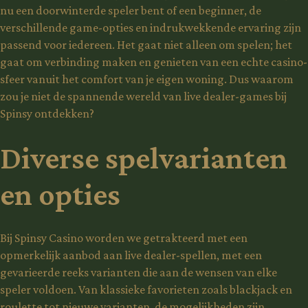
nu een doorwinterde speler bent of een beginner, de
verschillende game-opties en indrukwekkende ervaring zijn
passend voor iedereen. Het gaat niet alleen om spelen; het
gaat om verbinding maken en genieten van een echte casino-
sfeer vanuit het comfort van je eigen woning. Dus waarom
zou je niet de spannende wereld van live dealer-games bij
Spinsy ontdekken?
Diverse spelvarianten
en opties
Bij Spinsy Casino worden we getrakteerd met een
opmerkelijk aanbod aan live dealer-spellen, met een
gevarieerde reeks varianten die aan de wensen van elke
speler voldoen. Van klassieke favorieten zoals blackjack en
roulette tot nieuwe varianten, de mogelijkheden zijn