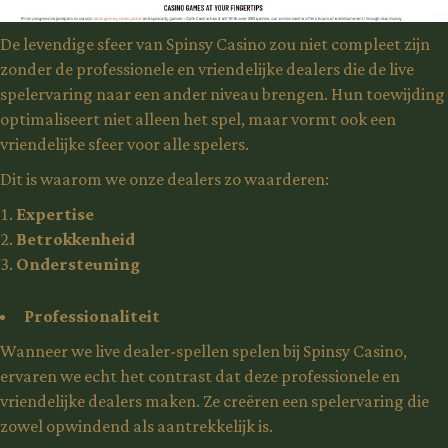
De levendige sfeer van Spinsy Casino zou niet compleet zijn
zonder de professionele en vriendelijke dealers die de live
spelervaring naar een ander niveau brengen. Hun toewijding
optimaliseert niet alleen het spel, maar vormt ook een
vriendelijke sfeer voor alle spelers.
Dit is waarom we onze dealers zo waarderen:
Expertise
Betrokkenheid
Ondersteuning
Professionaliteit
Wanneer we live dealer-spellen spelen bij Spinsy Casino,
ervaren we echt het contrast dat deze professionele en
vriendelijke dealers maken. Ze creëren een spelervaring die
zowel opwindend als aantrekkelijk is.