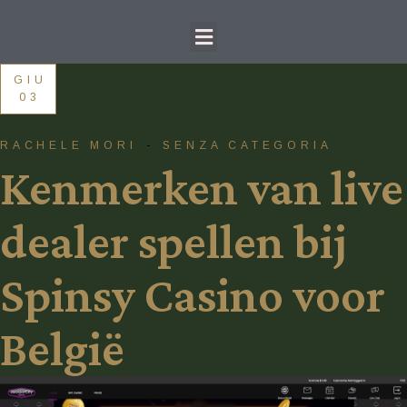
GIU
03
RACHELE MORI
SENZA CATEGORIA
Kenmerken van live
dealer spellen bij
Spinsy Casino voor
België