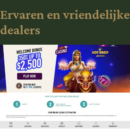
Ervaren en vriendelijke
dealers