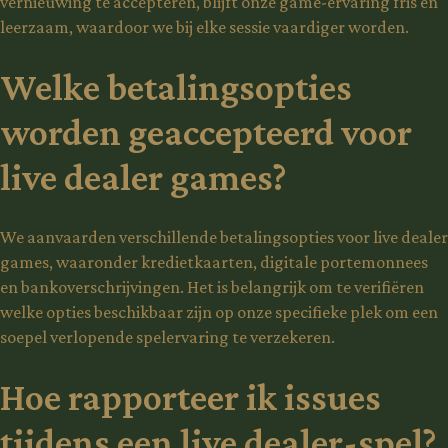
vernieuwing te accepteren, blijft onze game-ervaring fris en
leerzaam, waardoor we bij elke sessie vaardiger worden.
Welke betalingsopties
worden geaccepteerd voor
live dealer games?
We aanvaarden verschillende betalingsopties voor live dealer
games, waaronder kredietkaarten, digitale portemonnees
en bankoverschrijvingen. Het is belangrijk om te verifiëren
welke opties beschikbaar zijn op onze specifieke plek om een
soepel verlopende spelervaring te verzekeren.
Hoe rapporteer ik issues
tijdens een live dealer-spel?