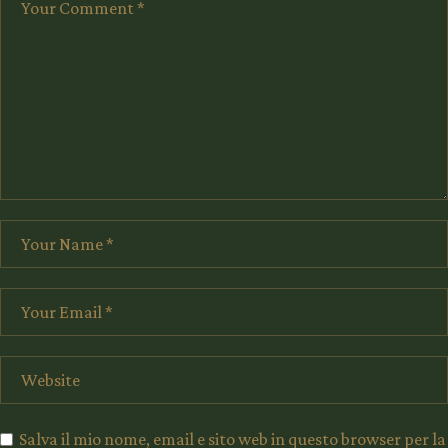
Salva il mio nome, email e sito web in questo browser per la