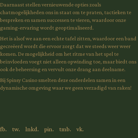
Daarnaast stellen vernieuwende opties zoals
chatmogelijkheden ons in staat om te praten, tactieken te
bespreken en samen successen te vieren, waardoor onze
gaming-ervaring wordt geoptimaliseerd.
Het is alsof we aan een echte tafel zitten, waardoor een band
gecreëerd wordt die ervoor zorgt dat we steeds weer weer
komen. De mogelijkheid om het ritme van het spel te
beïnvloeden voegt niet alleen opwinding toe, maar biedt ons
ook de beheersing en vervult onze drang aan deelname.
Bij Spinsy Casino smelten deze onderdelen samen in een
dynamische omgeving waar we geen verzadigd van raken!
fb.
tw.
lnkd.
pin.
tmb.
vk.