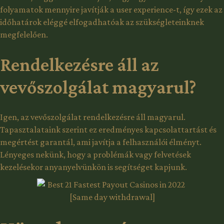
folyamatok mennyire javítják a user experience-t, így ezek az
időhatárok eléggé elfogadhatóak az szükségleteinknek
megfelelően.
Rendelkezésre áll az
vevőszolgálat magyarul?
Igen, az vevőszolgálat rendelkezésre áll magyarul.
Tapasztalataink szerint ez eredményes kapcsolattartást és
megértést garantál, ami javítja a felhasználói élményt.
Lényeges nekünk, hogy a problémák vagy felvetések
kezelésekor anyanyelvünkön is segítséget kapjunk.