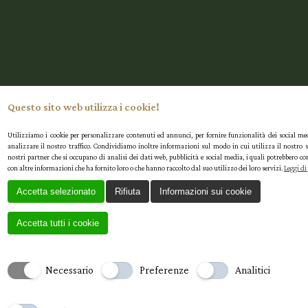
Questo sito web utilizza i cookie!
Utilizziamo i cookie per personalizzare contenuti ed annunci, per fornire funzionalità dei social me
analizzare il nostro traffico. Condividiamo inoltre informazioni sul modo in cui utilizza il nostro s
nostri partner che si occupano di analisi dei dati web, pubblicità e social media, i quali potrebbero c
con altre informazioni che ha fornito loro o che hanno raccolto dal suo utilizzo dei loro servizi.
Leggi di
Accetta selezionato
Rifiuta
Informazioni sui cookie
Accetta tutti i cookie
Necessario
Preferenze
Analitici