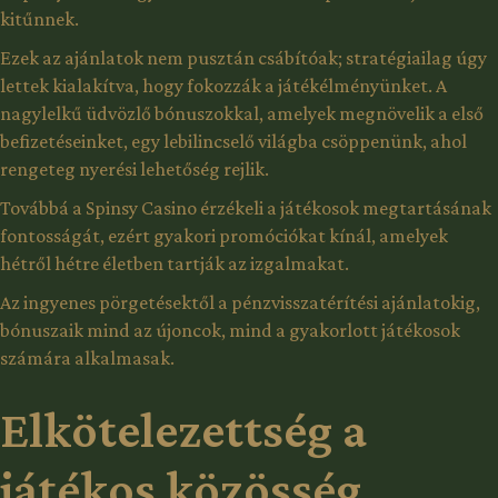
kitűnnek.
Ezek az ajánlatok nem pusztán csábítóak; stratégiailag úgy
lettek kialakítva, hogy fokozzák a játékélményünket. A
nagylelkű üdvözlő bónuszokkal, amelyek megnövelik a első
befizetéseinket, egy lebilincselő világba csöppenünk, ahol
rengeteg nyerési lehetőség rejlik.
Továbbá a Spinsy Casino érzékeli a játékosok megtartásának
fontosságát, ezért gyakori promóciókat kínál, amelyek
hétről hétre életben tartják az izgalmakat.
Az ingyenes pörgetésektől a pénzvisszatérítési ajánlatokig,
bónuszaik mind az újoncok, mind a gyakorlott játékosok
számára alkalmasak.
Elkötelezettség a
játékos közösség