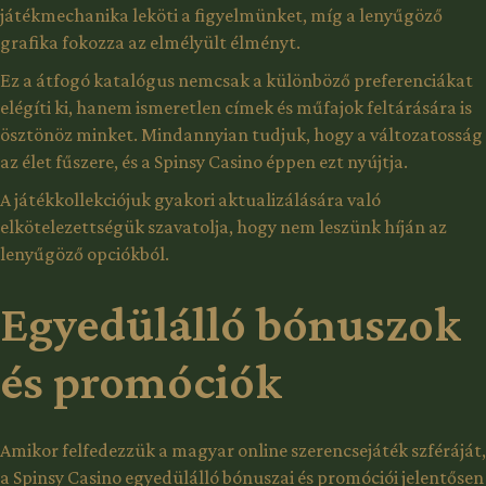
játékmechanika leköti a figyelmünket, míg a lenyűgöző
grafika fokozza az elmélyült élményt.
Ez a átfogó katalógus nemcsak a különböző preferenciákat
elégíti ki, hanem ismeretlen címek és műfajok feltárására is
ösztönöz minket. Mindannyian tudjuk, hogy a változatosság
az élet fűszere, és a Spinsy Casino éppen ezt nyújtja.
A játékkollekciójuk gyakori aktualizálására való
elkötelezettségük szavatolja, hogy nem leszünk híján az
lenyűgöző opciókból.
Egyedülálló bónuszok
és promóciók
Amikor felfedezzük a magyar online szerencsejáték szféráját,
a Spinsy Casino egyedülálló bónuszai és promóciói jelentősen