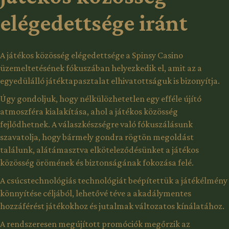
elégedettsége iránt
A játékos közösség elégedettsége a Spinsy Casino
üzemeltetésének fókuszában helyezkedik el, amit az a
egyedülálló játéktapasztalat elhivatottságuk is bizonyítja.
Úgy gondoljuk, hogy nélkülözhetetlen egy efféle újító
atmoszféra kialakítása, ahol a játékos közösség
fejlődhetnek. A válaszkészségre való fókuszálásunk
szavatolja, hogy bármely gondra rögtön megoldást
találunk, alátámasztva elköteleződésünket a játékos
közösség örömének és biztonságának fokozása felé.
A csúcstechnológiás technológiát beépítettük a játékélmény
könnyítése céljából, lehetővé téve a akadálymentes
hozzáférést játékokhoz és jutalmak változatos kínálatához.
A rendszeresen megújított promóciók megőrzik az