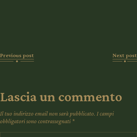
Previous post
Next post
Lascia un commento
Il tuo indirizzo email non sarà pubblicato.
I campi
obbligatori sono contrassegnati
*