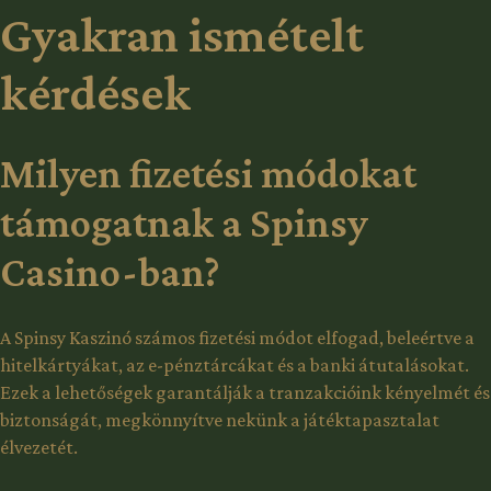
Gyakran ismételt
kérdések
Milyen fizetési módokat
támogatnak a Spinsy
Casino-ban?
A Spinsy Kaszinó számos fizetési módot elfogad, beleértve a
hitelkártyákat, az e-pénztárcákat és a banki átutalásokat.
Ezek a lehetőségek garantálják a tranzakcióink kényelmét és
biztonságát, megkönnyítve nekünk a játéktapasztalat
élvezetét.