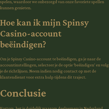
spelen, waardoor we onbezorgd van onze favoriete spellen
kunnen genieten.
Hoe kan ik mijn Spinsy
Casino-account
beëindigen?
Om je Spinsy Casino-account te beëindigen, ga je naar de
accountinstellingen, selecteer je de optie ‘beëindigen’ en volg
je de richtlijnen. Neem indien nodig contact op met de
klantendienst voor extra hulp tijdens dit traject.
Conclusie
Kortom, het is duidelijk waarom deelnemers in Nederland