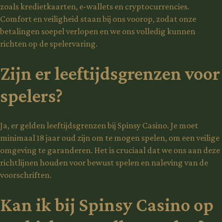
zoals kredietkaarten, e-wallets en cryptocurrencies.
Comfort en veiligheid staan bij ons voorop, zodat onze
betalingen soepel verlopen en we ons volledig kunnen
richten op de spelervaring.
Zijn er leeftijdsgrenzen voor
spelers?
Ja, er gelden leeftijdsgrenzen bij Spinsy Casino. Je moet
minimaal 18 jaar oud zijn om te mogen spelen, om een veilige
omgeving te garanderen. Het is cruciaal dat we ons aan deze
richtlijnen houden voor bewust spelen en naleving van de
voorschriften.
Kan ik bij Spinsy Casino op