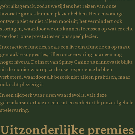
gebruiksgemak, zodat we tijdens het reizen van onze
favoriete games kunnen plezier hebben. Het eenvoudige
ontwerp ziet er niet alleen mooi uit; het vermindert ook
storingen, waardoor we ons kunnen focussen op wat er echt
toe doet: onze prestaties en ons speelplezier.
Interactieve functies, zoals een live chatfunctie en op maat
gemaakte suggesties, tillen onze ervaring naar een nog
hoger niveau. De inzet van Spinsy Casino aan innovatie blijkt
uit de manier waarop ze de user experience hebben
verbeterd, waardoor elk bezoek niet alleen praktisch, maar
ook echt plezierig is.
In een tijdperk waar uren waardevol is, valt deze
gebruikersinterface er echt uit en verbetert hij onze algehele
spelervaring.
Uitzonderlijke premies