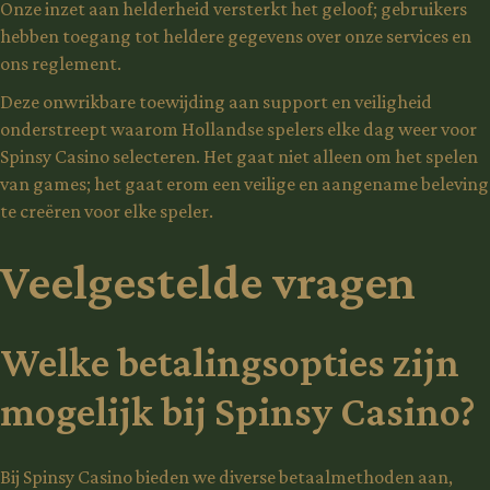
Onze inzet aan helderheid versterkt het geloof; gebruikers
hebben toegang tot heldere gegevens over onze services en
ons reglement.
Deze onwrikbare toewijding aan support en veiligheid
onderstreept waarom Hollandse spelers elke dag weer voor
Spinsy Casino selecteren. Het gaat niet alleen om het spelen
van games; het gaat erom een veilige en aangename beleving
te creëren voor elke speler.
Veelgestelde vragen
Welke betalingsopties zijn
mogelijk bij Spinsy Casino?
Bij Spinsy Casino bieden we diverse betaalmethoden aan,