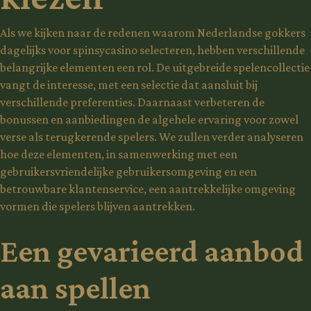
Als we kijken naar de redenen waarom Nederlandse gokkers
dagelijks voor
spinsycasino
selecteren, hebben verschillende
belangrijke elementen een rol. De uitgebreide spelencollectie
vangt de interesse, met een selectie dat aansluit bij
verschillende preferenties. Daarnaast verbeteren de
bonussen en aanbiedingen de algehele ervaring voor zowel
verse als terugkerende spelers. We zullen verder analyseren
hoe deze elementen, in samenwerking met een
gebruikersvriendelijke gebruikersomgeving en een
betrouwbare klantenservice, een aantrekkelijke omgeving
vormen die spelers blijven aantrekken.
Een gevarieerd aanbod
aan spellen