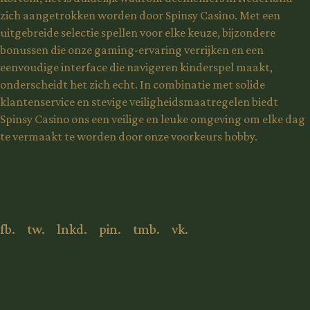
zich aangetrokken worden door Spinsy Casino. Met een
uitgebreide selectie spellen voor elke keuze, bijzondere
bonussen die onze gaming-ervaring verrijken en een
eenvoudige interface die navigeren kinderspel maakt,
onderscheidt het zich echt. In combinatie met solide
klantenservice en stevige veiligheidsmaatregelen biedt
Spinsy Casino ons een veilige en leuke omgeving om elke dag
te vermaakt te worden door onze voorkeurs hobby.
fb.
tw.
lnkd.
pin.
tmb.
vk.