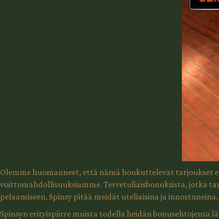
Olemme huomanneet, että nämä houkuttelevat tarjoukset eiv
voittomahdollisuuksiamme. Tervetuliaisbonuksista, jotka tar
pelaamiseen, Spinsy pitää meidät uteliaisina ja innostuneina.
Spinsyn erityispiirre muista todella heidän bonusehtojens