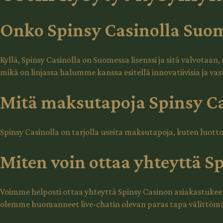
Onko Spinsy Casinolla Suome
Kyllä, Spinsy Casinolla on Suomessa lisenssi ja sitä valvota
mikä on linjassa halumme kanssa esitellä innovatiivisia ja va
Mitä maksutapoja Spinsy Cas
Spinsy Casinolla on tarjolla useita maksutapoja, kuten luotto
Miten voin ottaa yhteyttä S
Voimme helposti ottaa yhteyttä Spinsy Casinon asiakastukeen
olemme huomanneet live-chatin olevan paras tapa välittöm