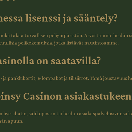
ssa lisenssi ja sääntely?
an, mikä takaa turvallisen peliympäristön. Arvostamme heidän 
stuullisia pelikokemuksia, jotka lisäävät nautintoamme.
inolla on saatavilla?
- ja pankkikortit, e-lompakot ja tilisiirrot. Tämä joustavuus
pinsy Casinon asiakastukeen
 live-chatin, sähköpostin tai heidän asiakaspalvelusivunsa 
ään apuun.