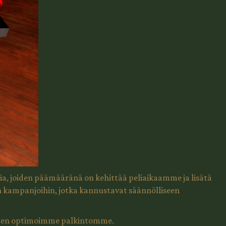
a, joiden päämääränä on kehittää peliaikaamme ja lisätä
n kampanjoihin, jotka kannustavat säännölliseen
miten optimoimme palkintomme.