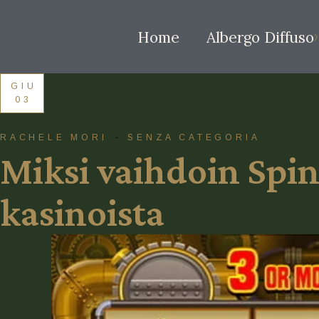
Home
Albergo Diffuso
GIU
03
RACHELE MORI
SENZA CATEGORIA
Miksi vaihdoin Spins
kasinoista