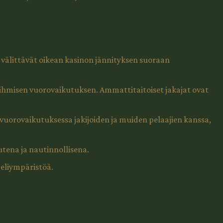
 välittävät oikean kasinon jännityksen suoraan
hmisen vuorovaikutuksen. Ammattitaitoiset jakajat ovat
vuorovaikutuksessa jakijoiden ja muiden pelaajien kanssa,
utena ja nautinnollisena.
peliympäristöä.