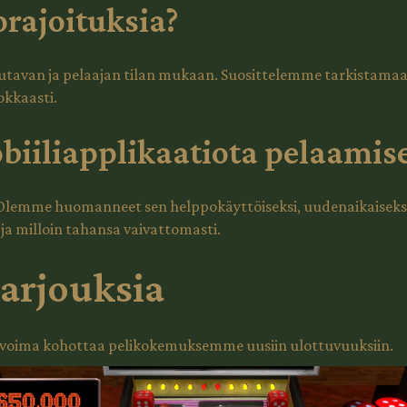
rajoituksia?
aksutavan ja pelaajan tilan mukaan. Suosittelemme tarkistam
okkaasti.
biiliapplikaatiota pelaamis
. Olemme huomanneet sen helppokäyttöiseksi, uudenaikaiseksi
a milloin tahansa vaivattomasti.
tarjouksia
etovoima kohottaa pelikokemuksemme uusiin ulottuvuuksiin.