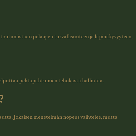
sitoutumistaan pelaajien turvallisuuteen ja läpinäkyvyyteen,
 helpottaa pelitapahtumien tehokasta hallintaa.
?
kautta. Jokaisen menetelmän nopeus vaihtelee, mutta