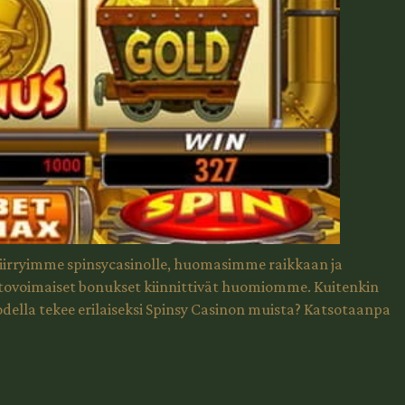
siirryimme
spinsycasino
lle, huomasimme raikkaan ja
vetovoimaiset bonukset kiinnittivät huomiomme. Kuitenkin
della tekee erilaiseksi Spinsy Casinon muista? Katsotaanpa