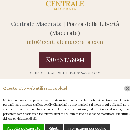
Centrale Macerata |
Piazza della Libertà
(Macerata)
info@centralemacerata.com
0733 1778664
Caffè Centrale SRL P.IVA 01545730432
Le tue preferenze relative alla privacy
Questo sito web utilizza i cookie!
Informativa sulla raccolta
Utilizziamo i cookie per personalizzare contenuti ed annunci, per fornire funzionalità dei social media 
per analizzare il nostro traffico. Condividiamo inoltre informazioni sul modo in cui utilizza il nostr
sito con i nostri partner che si occupano di analisi dei dati web, pubblicità e social media, i qual
potrebbero combinarle con altre informazioni che ha fornito loro o che hanno raccolto dal suo utilizz
dei loro servizi.
Leggi di più
Accetta selezionato
Rifiuta
Informazioni sui cookie