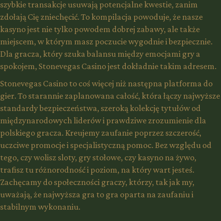
szybkie transakcje usuwają potencjalne kwestie, zanim
zdołają Cię zniechęcić. To kompilacja powoduje, że nasze
kasyno jest nie tylko powodem dobrej zabawy, ale także
miejscem, w którym masz poczucie wygodnie i bezpiecznie.
Dla gracza, który szuka balansu między emocjami gry a
spokojem, Stonevegas Casino jest dokładnie takim adresem.
Stonevegas Casino to coś więcej niż następna platforma do
gier. To starannie zaplanowana całość, która łączy najwyższe
standardy bezpieczeństwa, szeroką kolekcję tytułów od
międzynarodowych liderów i prawdziwe zrozumienie dla
polskiego gracza. Kreujemy zaufanie poprzez szczerość,
uczciwe promocje i specjalistyczną pomoc. Bez względu od
tego, czy wolisz sloty, gry stołowe, czy kasyno na żywo,
trafisz tu różnorodność i poziom, na który wart jesteś.
Zachęcamy do społeczności graczy, którzy, tak jak my,
uważają, że najwyższa gra to gra oparta na zaufaniu i
stabilnym wykonaniu.