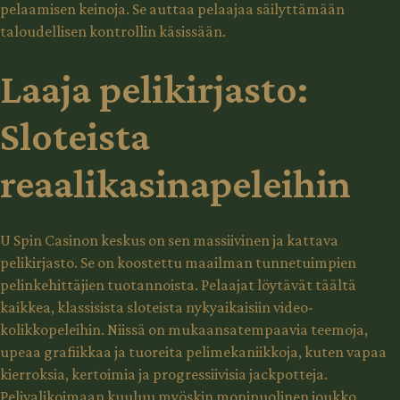
pelaamisen keinoja. Se auttaa pelaajaa säilyttämään
taloudellisen kontrollin käsissään.
Laaja pelikirjasto:
Sloteista
reaalikasinapeleihin
U Spin Casinon keskus on sen massiivinen ja kattava
pelikirjasto. Se on koostettu maailman tunnetuimpien
pelinkehittäjien tuotannoista. Pelaajat löytävät täältä
kaikkea, klassisista sloteista nykyaikaisiin video-
kolikkopeleihin. Niissä on mukaansatempaavia teemoja,
upeaa grafiikkaa ja tuoreita pelimekaniikkoja, kuten vapaa
kierroksia, kertoimia ja progressiivisia jackpotteja.
Pelivalikoimaan kuuluu myöskin monipuolinen joukko