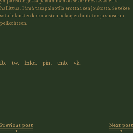
ympäristön, jossa pelaaminen on sekä innostavaa että
hallittua. Tämä tasapainotila erottaa sen joukosta. Se tekee
siitä lukuisten kotimaisten pelaajien luotetun ja suositun
pelikohteen.
fb.
tw.
lnkd.
pin.
tmb.
vk.
Previous post
Next post