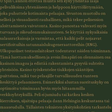
U Spin Casinon erottaa muista sen kyky yhdistää laaja
pelivalikoima yhtenäiseen ja helppoon käyttöliittymään,
joka puhuttele kotimaista pelaajaa. Sivuston muotoilu on
selkeä ja visuaalisesti rauhallinen, mikä tekee pelisession
aloittamisesta vaivatonta. Kasino panostaa vahvasti myös
turvaan ja oikeudenmukaisuuteen. Se käyttää nykyaikaisia
salausratkaisuja ja varmistaa, että kaikki pelit nojaavat
sertifioituihin satunnaislukugeneraattoreihin (RNG).
Ulkopuoliset testauslaitokset todentavat näiden toiminnan.
Tämä luottamuksellinen ja avoin ilmapiiri on olennainen osa
kasinon imagoa ja edistää rakentamista pysyviä suhteita
yhteisöön. Kasino työskentelee tiukkojen sääntöjen
puitteissa, mikä tuo pelaajille turvallisuuden tunteen
keskittyä pelaamiseen. Esimerkiksi alustan suorituskyky on
optimoitu toimimaan hyvin myös hitaammilla
verkkoyhteyksillä. Peli ei jumiudu tai katkea kesken
kierroksen, sijaitsipa pelaaja dann Helsingin keskustassa tai
maaseudulla. Tällaisten teknisten yksityiskohtien tarkastelu