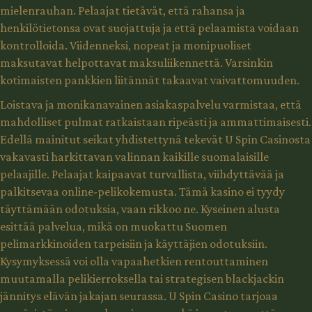
mielenrauhan. Pelaajat tietävät, että rahansa ja
henkilötietonsa ovat suojattuja ja että pelaamista voidaan
kontrolloida. Viidenneksi, nopeat ja monipuoliset
maksutavat helpottavat maksuliikennettä. Varsinkin
kotimaisten pankkien liitännät takaavat vaivattomuuden.
Loistava ja monikanavainen asiakaspalvelu varmistaa, että
mahdolliset pulmat ratkaistaan ripeästi ja ammattimaisesti.
Edellä mainitut seikat yhdistettynä tekevät U Spin Casinosta
vakavasti harkittavan valinnan kaikille suomalaisille
pelaajille. Pelaajat kaipaavat turvallista, viihdyttävää ja
palkitsevaa online-pelikokemusta. Tämä kasino ei tyydy
täyttämään odotuksia, vaan rikkoo ne. Kyseinen alusta
esittää palvelua, mikä on muokattu Suomen
pelimarkkinoiden tarpeisiin ja käyttäjien odotuksiin.
Kysymyksessä voi olla vapaahetkien rentouttaminen
muutamalla pelikierroksella tai strategisen blackjackin
jännitys elävän jakajan seurassa. U Spin Casino tarjoaa