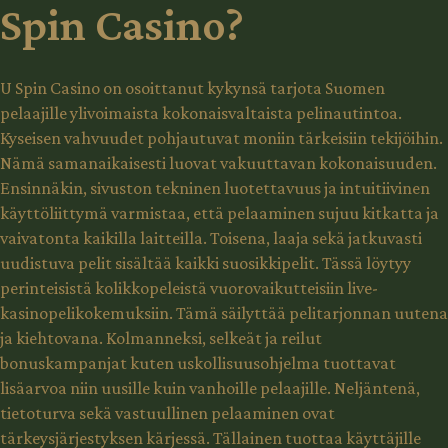
Spin Casino?
U Spin Casino on osoittanut kykynsä tarjota Suomen
pelaajille ylivoimaista kokonaisvaltaista pelinautintoa.
Kyseisen vahvuudet pohjautuvat moniin tärkeisiin tekijöihin.
Nämä samanaikaisesti luovat vakuuttavan kokonaisuuden.
Ensinnäkin, sivuston tekninen luotettavuus ja intuitiivinen
käyttöliittymä varmistaa, että pelaaminen sujuu kitkatta ja
vaivatonta kaikilla laitteilla. Toisena, laaja sekä jatkuvasti
uudistuva pelit sisältää kaikki suosikkipelit. Tässä löytyy
perinteisistä kolikkopeleistä vuorovaikutteisiin live-
kasinopelikokemuksiin. Tämä säilyttää pelitarjonnan uutena
ja kiehtovana. Kolmanneksi, selkeät ja reilut
bonuskampanjat kuten uskollisuusohjelma tuottavat
lisäarvoa niin uusille kuin vanhoille pelaajille. Neljäntenä,
tietoturva sekä vastuullinen pelaaminen ovat
tärkeysjärjestyksen kärjessä. Tällainen tuottaa käyttäjille