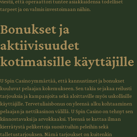
viestii, että operaattori tuntee asiakkaidensa todelliset
tarpeet ja on valmis investoimaan niihin.
Bonukset ja
aktiivisuudet
kotimaisille käyttäjille
U Spin Casino ymmärtää, että kannustimet ja bonukset
kuuluvat pelaajan kokemukseen. Sen takia se jakaa reilusti
tarjouksia ja kampanjoita sekä aloittaville myös uskollisille
käyttäjille. Tervetuliaisbonus on yleensä alku kohtaaminen
pelaajan ja nettikasinon välillä. U Spin Casino on tehnyt sen
kiinnostavaksi ja arvokkaaksi. Yleensä se kattaa ilman
kierrätystä pelikertoja suosittuihin peleihin sekä
talletustarjouksen. Nämä tarjoukset on kuitenkin