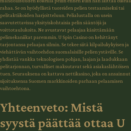
mahdollisuuden kokeilla peliin ennen kuin hän laittaa oikeaa
rahaa. Se on hyödyllistä tuoreiden pelien testaamiseksi tai
pelitaktiikoiden harjoitteluun. Pelialustalla on usein
saavutettavissa yksityiskohtaisia pelin sääntöjä ja
voittotaulukoita. Ne avustavat pelaajaa käsittämään
pelimekaniikat paremmin. U Spin Casino on kehittänyt
tarjontansa pelaajan silmin. Se tekee siitä kilpailukykyisen ja
viehättävän vaihtoehdon suomalaisille pelien ystäville. Se
yhdistää vankka teknologisen pohjan, laajan ja laadukkaan
pelitarjonnan, turvalliset maksutavat sekä asiakaslähtöisen
tuen. Seurauksena on kattava nettikasino, joka on ansainnut
sijoituksensa Suomen markkinoiden parhaan pelaamisen
vaihtoehtona.
Yhteenveto: Mistä
syystä päättää ottaa U