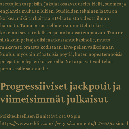
asettajien tarpeisiin. Jakajat osaavat useita kieliä, suomea ja
englantia mukaan lukien. Studioiden tekninen laatu on
korkea, mikä tarkoittaa HD-laatuista videota ilman
häiriöitä. Tämä perusteellinen suunnittelu tekee
kokemuksesta todellisen ja mukaansatempaavan. Tuntuu
siltä kuin pelaaja olisi matkustanut kasinolle, mutta
mukavasti omasta kodistaan. Live-pelien valikoimaan
kuuluu myös ainutlaatuisia pöytiä, kuten nopeatempoisia
pelejä tai pelejä erikoisvetoilla. Ne tarjoavat vaihtelua
perinteisille säännöille.
Progressiiviset jackpotit ja
viimeisimmät julkaisut
Poikkeuksellisen jännittävä osa U Spin
https://www.reddit.com/r/vegas/comments/1i27e52/casino_h