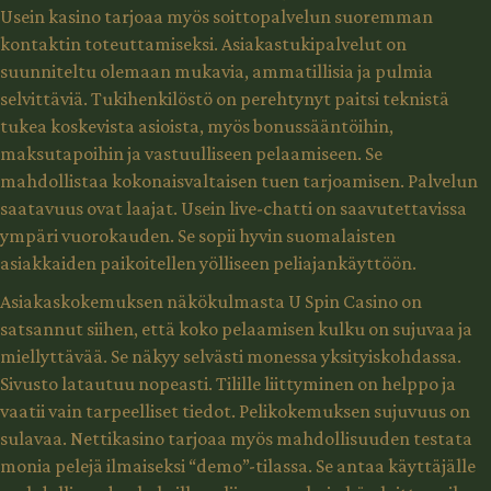
Usein kasino tarjoaa myös soittopalvelun suoremman
kontaktin toteuttamiseksi. Asiakastukipalvelut on
suunniteltu olemaan mukavia, ammatillisia ja pulmia
selvittäviä. Tukihenkilöstö on perehtynyt paitsi teknistä
tukea koskevista asioista, myös bonussääntöihin,
maksutapoihin ja vastuulliseen pelaamiseen. Se
mahdollistaa kokonaisvaltaisen tuen tarjoamisen. Palvelun
saatavuus ovat laajat. Usein live-chatti on saavutettavissa
ympäri vuorokauden. Se sopii hyvin suomalaisten
asiakkaiden paikoitellen yölliseen peliajankäyttöön.
Asiakaskokemuksen näkökulmasta U Spin Casino on
satsannut siihen, että koko pelaamisen kulku on sujuvaa ja
miellyttävää. Se näkyy selvästi monessa yksityiskohdassa.
Sivusto latautuu nopeasti. Tilille liittyminen on helppo ja
vaatii vain tarpeelliset tiedot. Pelikokemuksen sujuvuus on
sulavaa. Nettikasino tarjoaa myös mahdollisuuden testata
monia pelejä ilmaiseksi “demo”-tilassa. Se antaa käyttäjälle