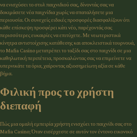
να ενισχύσει το στυλ παιχνιδιού σας, δίνοντάς σας να
δοκιμάσετε νέα παιχνίδια χωρίς να σπαταλήσετε μια
περιουσία. Οι συνεχείς ειδικές προσφορές διασφαλίζουν ότι
κάθε επίσκεψη προσφέρει κάτι νέο, παρέχοντάς σας
περισσότερες ευκαιρίες να επιτύχετε. Με νεωτεριστικά
κίνητρα αντιστοίχισης κατάθεσης και αποκλειστικά τουρνουά,
το Mafia Casino μετατρέπει το ταξίδι σας στο παιχνίδι σε μια
καθηλωτική περιπέτεια, προσκαλώντας σας να επιμείνετε να
υπερνικάτε τα όρια, χαίροντας αξιοσημείωτη αξία σε κάθε
βήμα.
Φιλική προς το χρήστη
διεπαφή
Πώς μια ομαλή εμπειρία χρήστη ενισχύει το παιχνίδι σας στο
Mafia Casino; Όταν εισέρχεστε σε αυτόν τον έντονο εικονικό