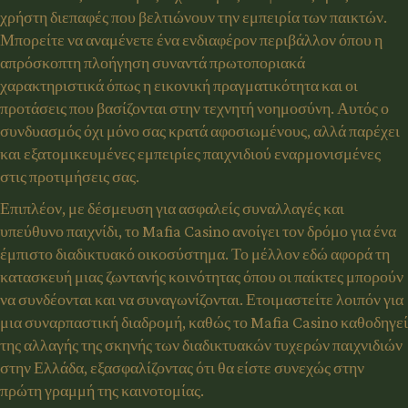
χρήστη διεπαφές που βελτιώνουν την εμπειρία των παικτών.
Μπορείτε να αναμένετε ένα ενδιαφέρον περιβάλλον όπου η
απρόσκοπτη πλοήγηση συναντά πρωτοποριακά
χαρακτηριστικά όπως η εικονική πραγματικότητα και οι
προτάσεις που βασίζονται στην τεχνητή νοημοσύνη. Αυτός ο
συνδυασμός όχι μόνο σας κρατά αφοσιωμένους, αλλά παρέχει
και εξατομικευμένες εμπειρίες παιχνιδιού εναρμονισμένες
στις προτιμήσεις σας.
Επιπλέον, με δέσμευση για ασφαλείς συναλλαγές και
υπεύθυνο παιχνίδι, το Mafia Casino ανοίγει τον δρόμο για ένα
έμπιστο διαδικτυακό οικοσύστημα. Το μέλλον εδώ αφορά τη
κατασκευή μιας ζωντανής κοινότητας όπου οι παίκτες μπορούν
να συνδέονται και να συναγωνίζονται. Ετοιμαστείτε λοιπόν για
μια συναρπαστική διαδρομή, καθώς το Mafia Casino καθοδηγεί
της αλλαγής της σκηνής των διαδικτυακών τυχερών παιχνιδιών
στην Ελλάδα, εξασφαλίζοντας ότι θα είστε συνεχώς στην
πρώτη γραμμή της καινοτομίας.