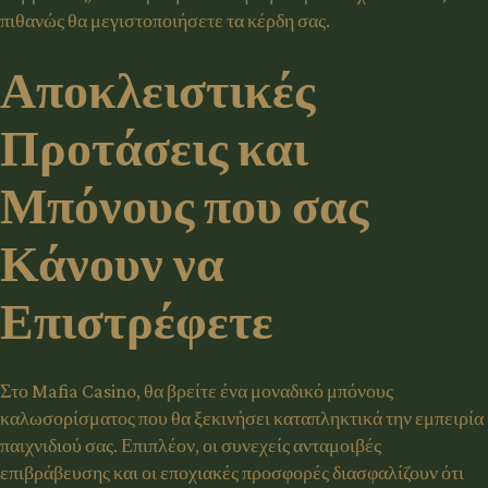
πιθανώς θα μεγιστοποιήσετε τα κέρδη σας.
Αποκλειστικές
Προτάσεις και
Μπόνους που σας
Κάνουν να
Επιστρέφετε
Στο Mafia Casino, θα βρείτε ένα μοναδικό μπόνους
καλωσορίσματος που θα ξεκινήσει καταπληκτικά την εμπειρία
παιχνιδιού σας. Επιπλέον, οι συνεχείς ανταμοιβές
επιβράβευσης και οι εποχιακές προσφορές διασφαλίζουν ότι