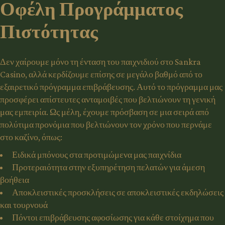
Οφέλη Προγράμματος
Πιστότητας
Δεν χαίρουμε μόνο τη ένταση του παιχνιδιού στο Sankra
Casino, αλλά κερδίζουμε επίσης σε μεγάλο βαθμό από το
εξαιρετικό πρόγραμμα επιβράβευσης. Αυτό το πρόγραμμα μας
προσφέρει απίστευτες ανταμοιβές που βελτιώνουν τη γενική
μας εμπειρία. Ως μέλη, έχουμε πρόσβαση σε μια σειρά από
πολύτιμα προνόμια που βελτιώνουν τον χρόνο που περνάμε
στο καζίνο, όπως:
Ειδικά μπόνους στα προτιμώμενα μας παιχνίδια
Προτεραιότητα στην εξυπηρέτηση πελατών για άμεση
βοήθεια
Αποκλειστικές προσκλήσεις σε αποκλειστικές εκδηλώσεις
και τουρνουά
Πόντοι επιβράβευσης αφοσίωσης για κάθε στοίχημα που