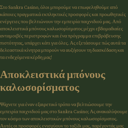
Στο Sankra Casino, όλοι μπορούμε να επωφεληθούμε από
κάποιες πραγματικά εκπληκτικές προσφορές και προωθητικές
ενέργειες που βελτιώνουν την εμπειρία παιχνιδιού μας. Από
αποκλειστικά μπόνους καλωσορίσματος μέχρι εβδομαδιαίες
ανταμοιβές περιστροφών και ένα πρόγραμμα επιβράβευσης
πιστότητας, υπάρχει κάτι για όλες. Ας εξετάσουμε πώς αυτά τα
δελεαστικά κίνητρα μπορούν να αυξήσουν τη διασκέδαση και
τα ενδεχόμενα κέρδη μας!
Αποκλειστικά μπόνους
καλωσορίσματος
Ψάχνετε για έναν εξαιρετικό τρόπο να βελτιώσουμε την
εμπειρία παιχνιδιού μας στο Sankra Casino; Ας ανακαλύψουμε
τον κόσμο των αποκλειστικών μπόνους καλωσορίσματος.
Αυτές οι προσφορές ενισχύουν το ταξίδι μας, παρέχοντάς μας