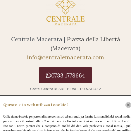
Centrale Macerata |
Piazza della Libertà
(Macerata)
info@centralemacerata.com
0733 1778664
Caffè Centrale SRL P.IVA 01545730432
Le tue preferenze relative alla privacy
Questo sito web utilizza i cookie!
Informativa sulla raccolta
Utilizziamo i cookie per personalizzare contenuti ed annunci, per fornire funzionalità dei social media 
per analizzare il nostro traffico. Condividiamo inoltre informazioni sul modo in cui utilizza il nostr
sito con i nostri partner che si occupano di analisi dei dati web, pubblicità e social media, i qual
potrebbero combinarle con altre informazioni che ha fornito loro o che hanno raccolto dal suo utilizz