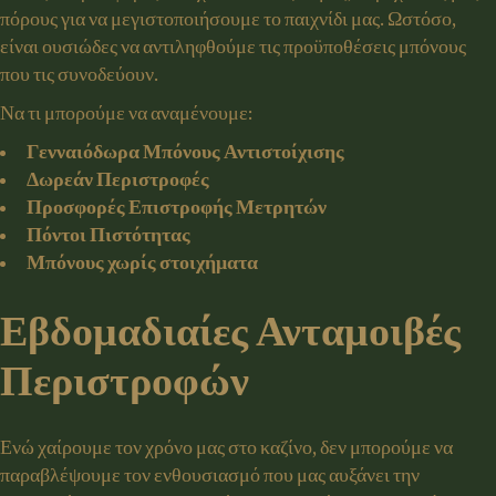
πόρους για να μεγιστοποιήσουμε το παιχνίδι μας. Ωστόσο,
είναι ουσιώδες να αντιληφθούμε τις προϋποθέσεις μπόνους
που τις συνοδεύουν.
Να τι μπορούμε να αναμένουμε:
Γενναιόδωρα Μπόνους Αντιστοίχισης
Δωρεάν Περιστροφές
Προσφορές Επιστροφής Μετρητών
Πόντοι Πιστότητας
Μπόνους χωρίς στοιχήματα
Εβδομαδιαίες Ανταμοιβές
Περιστροφών
Ενώ χαίρουμε τον χρόνο μας στο καζίνο, δεν μπορούμε να
παραβλέψουμε τον ενθουσιασμό που μας αυξάνει την