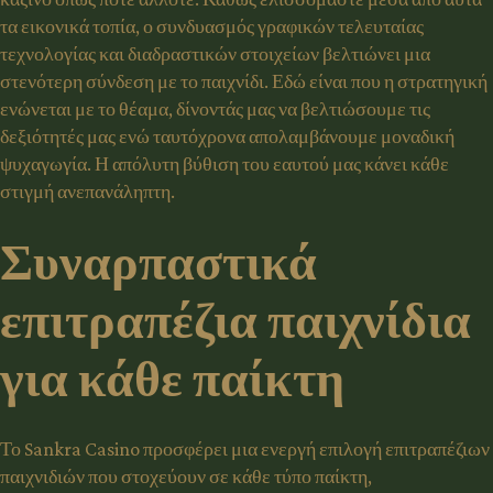
τα εικονικά τοπία, ο συνδυασμός γραφικών τελευταίας
τεχνολογίας και διαδραστικών στοιχείων βελτιώνει μια
στενότερη σύνδεση με το παιχνίδι. Εδώ είναι που η στρατηγική
ενώνεται με το θέαμα, δίνοντάς μας να βελτιώσουμε τις
δεξιότητές μας ενώ ταυτόχρονα απολαμβάνουμε μοναδική
ψυχαγωγία. Η απόλυτη βύθιση του εαυτού μας κάνει κάθε
στιγμή ανεπανάληπτη.
Συναρπαστικά
επιτραπέζια παιχνίδια
για κάθε παίκτη
Το Sankra Casino προσφέρει μια ενεργή επιλογή επιτραπέζιων
παιχνιδιών που στοχεύουν σε κάθε τύπο παίκτη,