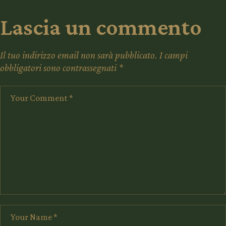
Lascia un commento
Il tuo indirizzo email non sarà pubblicato.
I campi
obbligatori sono contrassegnati
*