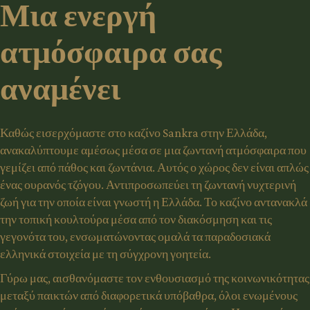
Μια ενεργή
ατμόσφαιρα σας
αναμένει
Καθώς εισερχόμαστε στο καζίνο Sankra στην Ελλάδα,
ανακαλύπτουμε αμέσως μέσα σε μια ζωντανή ατμόσφαιρα που
γεμίζει από πάθος και ζωντάνια. Αυτός ο χώρος δεν είναι απλώς
ένας ουρανός τζόγου. Αντιπροσωπεύει τη ζωντανή νυχτερινή
ζωή για την οποία είναι γνωστή η Ελλάδα. Το καζίνο αντανακλά
την τοπική κουλτούρα μέσα από τον διακόσμηση και τις
γεγονότα του, ενσωματώνοντας ομαλά τα παραδοσιακά
ελληνικά στοιχεία με τη σύγχρονη γοητεία.
Γύρω μας, αισθανόμαστε τον ενθουσιασμό της κοινωνικότητας
μεταξύ παικτών από διαφορετικά υπόβαθρα, όλοι ενωμένους