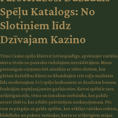
Spēļu Katalogs: No
Slotiņiem līdz
Dzīvajam Kazino
Trino Casino spēļu klāsts ir ļoti iespaidīgs, apvienojot vairāku
simtu titulu no pasaules vadošajiem izstrādātājiem. Mans
personīgais ceļojums šeit aizsākās ar video slotiem, kur
plašais dažādības klāsts no klasiskajām trīs ruļļu mašīnām
līdz modernajiem 5×5 spēļu laukumiem ar daudzām bonusa
funkcijām nepieļauj justies garlaicoties. Katrai spēlei ir savs
atšķirīgais stils, tēma un izmaksas mehānika, kas palīdz
atrast tieši to, kas atbilst pašreizējam noskaņojumam. Pēc
tam es pārgāju uz galda spēlēm, kur atklāju vairākas ruletes,
blekdžeka un pokera variācijas, katra ar atšķirīgiem mājas