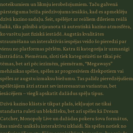
noteikumiem un likmju ierobežojumiem. Taču galvenā
pārsteiguma brīža piedzīvojums iesākās, kad es apmeklēju
dzīvā kazino sadaļu. Šeit, spēlējot ar reāliem dīleriem reālā
laikā, tika pilnībā atjaunota tā autentiskā kazino atmosfēra,
ko varētu just fiziskā iestādē. Augstās kvalitātes
straumēšana un interaktīvās iespējas veido šo pieredzi par
vienu no platformas pērlēm. Katra šī kategorija ir uzmanīgi
izstrādāta. Piemēram, sloti tiek kategorizēti ne tikai pēc
tēmas, bet arī pēc iezīmēm, piemēram, “Megaways”
mehānikas spēles, spēles ar progresīviem džekpotiem vai
spēles ar augstu izmaksu biežumu. Tas palīdz pieredzējušiem
spēlētājiem ātri atrast sev interesantus variantus, bet
iesācējiem – viegli apskatīt dažādus spēļu tipus.
Dzīvā kazino klāsts ir tikpat plašs, iekļaujot ne tikai
standarta ruleti un blekdžeku, bet arī spēles kā Dream
Catcher, Monopoly Live un dažādas pokeru šova formātus,
kas sniedz unikālu interaktīvu izklaidi. Šīs spēles notiek no