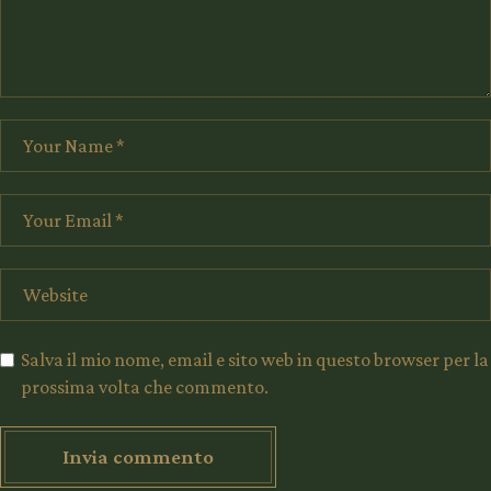
Salva il mio nome, email e sito web in questo browser per la
prossima volta che commento.
Invia commento