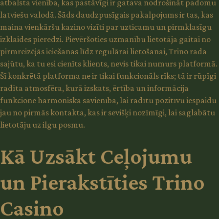
atbalsta vienība, kas pastāvīgi ir gatava nodrošināt padomu
latviešu valodā. Šāds daudzpusīgais pakalpojums ir tas, kas
maina vienkāršu kazino vizīti par uzticamu un pirmklasīgu
izklaides pieredzi. Pievēršoties uzmanību lietotāja gaitai no
pirmreizējās ieiešanas līdz regulārai lietošanai, Trino rada
sajūtu, ka tu esi cienīts klients, nevis tikai numurs platformā.
Šī konkrētā platforma ne ir tikai funkcionāls rīks; tā ir rūpīgi
radīta atmosfēra, kurā izskats, ērtība un informācija
funkcionē harmoniskā savienībā, lai radītu pozitīvu iespaidu
jau no pirmās kontakta, kas ir sevišķi nozīmīgi, lai saglabātu
lietotāju uz ilgu posmu.
Kā Uzsākt Ceļojumu
un Pierakstīties Trino
Casino