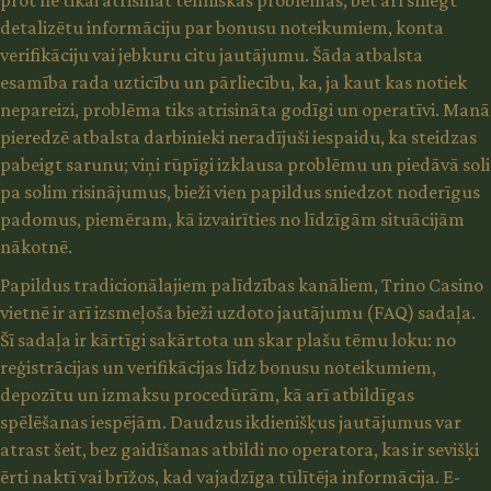
prot ne tikai atrisināt tehniskas problēmas, bet arī sniegt
detalizētu informāciju par bonusu noteikumiem, konta
verifikāciju vai jebkuru citu jautājumu. Šāda atbalsta
esamība rada uzticību un pārliecību, ka, ja kaut kas notiek
nepareizi, problēma tiks atrisināta godīgi un operatīvi. Manā
pieredzē atbalsta darbinieki neradījuši iespaidu, ka steidzas
pabeigt sarunu; viņi rūpīgi izklausa problēmu un piedāvā soli
pa solim risinājumus, bieži vien papildus sniedzot noderīgus
padomus, piemēram, kā izvairīties no līdzīgām situācijām
nākotnē.
Papildus tradicionālajiem palīdzības kanāliem, Trino Casino
vietnē ir arī izsmeļoša bieži uzdoto jautājumu (FAQ) sadaļa.
Šī sadaļa ir kārtīgi sakārtota un skar plašu tēmu loku: no
reģistrācijas un verifikācijas līdz bonusu noteikumiem,
depozītu un izmaksu procedūrām, kā arī atbildīgas
spēlēšanas iespējām. Daudzus ikdienišķus jautājumus var
atrast šeit, bez gaidīšanas atbildi no operatora, kas ir sevišķi
ērti naktī vai brīžos, kad vajadzīga tūlītēja informācija. E-