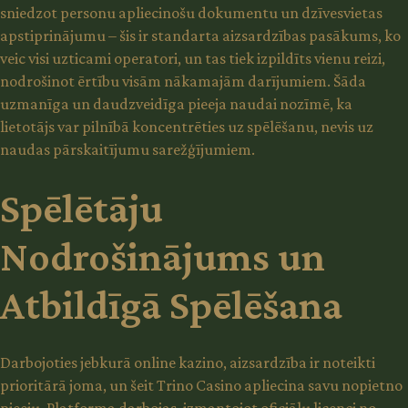
sniedzot personu apliecinošu dokumentu un dzīvesvietas
apstiprinājumu – šis ir standarta aizsardzības pasākums, ko
veic visi uzticami operatori, un tas tiek izpildīts vienu reizi,
nodrošinot ērtību visām nākamajām darījumiem. Šāda
uzmanīga un daudzveidīga pieeja naudai nozīmē, ka
lietotājs var pilnībā koncentrēties uz spēlēšanu, nevis uz
naudas pārskaitījumu sarežģījumiem.
Spēlētāju
Nodrošinājums un
Atbildīgā Spēlēšana
Darbojoties jebkurā online kazino, aizsardzība ir noteikti
prioritārā joma, un šeit Trino Casino apliecina savu nopietno