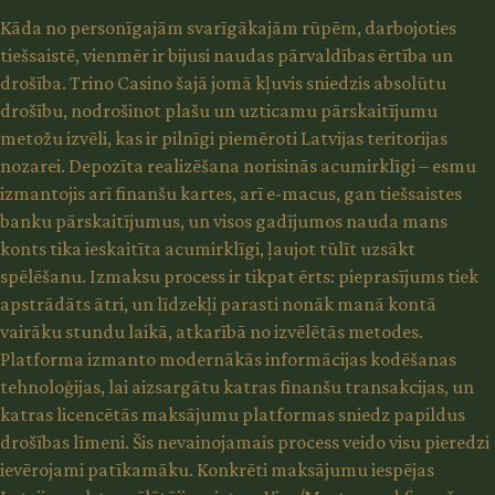
Kāda no personīgajām svarīgākajām rūpēm, darbojoties
tiešsaistē, vienmēr ir bijusi naudas pārvaldības ērtība un
drošība. Trino Casino šajā jomā kļuvis sniedzis absolūtu
drošību, nodrošinot plašu un uzticamu pārskaitījumu
metožu izvēli, kas ir pilnīgi piemēroti Latvijas teritorijas
nozarei. Depozīta realizēšana norisinās acumirklīgi – esmu
izmantojis arī finanšu kartes, arī e-macus, gan tiešsaistes
banku pārskaitījumus, un visos gadījumos nauda mans
konts tika ieskaitīta acumirklīgi, ļaujot tūlīt uzsākt
spēlēšanu. Izmaksu process ir tikpat ērts: pieprasījums tiek
apstrādāts ātri, un līdzekļi parasti nonāk manā kontā
vairāku stundu laikā, atkarībā no izvēlētās metodes.
Platforma izmanto modernākās informācijas kodēšanas
tehnoloģijas, lai aizsargātu katras finanšu transakcijas, un
katras licencētās maksājumu platformas sniedz papildus
drošības līmeni. Šis nevainojamais process veido visu pieredzi
ievērojami patīkamāku. Konkrēti maksājumu iespējas