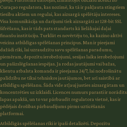
pieeju. Platforma darbojas, izmantojot oficiālu licenci no
Curaçao regulatora, kas nozīmē, ka tā ir pakļauta stingriem
tiesību aktiem un regulai, kas aizsargā spēlētāju intereses.
Visa komunikācija un darījumi tiek aizsargāti ar 128-bit SSL
šifrēšanu, kas ir tāds pats standarts kā lielākajai daļai
finanšu institūciju. Turklāt es novērtēju to, ka kazino aktīvi
veicina atbildīgas spēlēšanas principus. Man ir pieejami
dažādi rīki, lai uzraudzītu savu spēlēšanas paradumu,
piemēram, depozītu ierobežojumi, sesijas laika ierobežojumi
un pašizslēgšanas iespējas. Ja rodas jautājumi vai bažas,
klientu atbalsta komanda ir pieejama 24/7, lai nodrošinātu
palīdzību ne tikai tehniskos jautājumos, bet arī saistībā ar
atbildīgu spēlēšanu. Šāda vide atļauj justies aizsargātam un
koncentrēties uz izklaidi. Licences numurs parasti ir norādīts
lapas apakšā, un to var pārbaudīt regulatora vietnē, kas ir
pēdējais drošības pārbaudījums pirms uzticēšanās
platformai.
Atbildīgās spēlēšanas rīki ir īpaši detalizēti. Depozītu