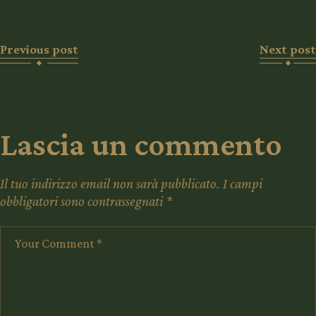
Previous post
Next post
Lascia un commento
Il tuo indirizzo email non sarà pubblicato.
I campi
obbligatori sono contrassegnati
*