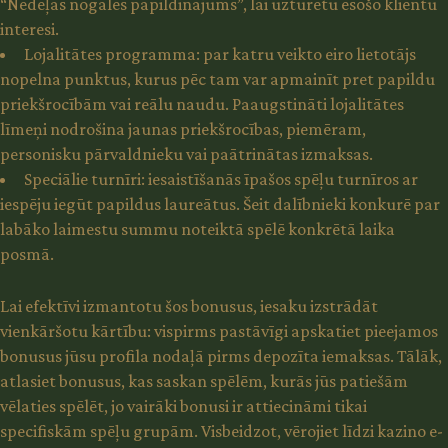
“Nedēļas nogales papildinājums”, lai uzturētu esošo klientu
interesi.
Lojalitātes programma: par katru veikto eiro lietotājs
nopelna punktus, kurus pēc tam var apmainīt pret papildu
priekšrocībām vai reālu naudu. Paaugstināti lojalitātes
līmeņi nodrošina jaunas priekšrocības, piemēram,
personisku pārvaldnieku vai paātrinātas izmaksas.
Speciālie turnīri: iesaistīšanās īpašos spēļu turnīros ar
iespēju iegūt papildus laureātus. Šeit dalībnieki konkurē par
labāko laimestu summu noteiktā spēlē konkrētā laika
posmā.
Lai efektīvi izmantotu šos bonusus, iesaku izstrādāt
vienkāršotu kārtību: vispirms pastāvīgi apskatiet pieejamos
bonusus jūsu profila nodaļā pirms depozīta iemaksas. Tālāk,
atlasiet bonusus, kas saskan spēlēm, kurās jūs patiešām
vēlaties spēlēt, jo vairāki bonusi ir attiecināmi tikai
specifiskām spēļu grupām. Visbeidzot, vērojiet līdzi kazino e-