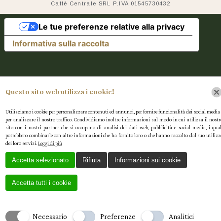
Caffè Centrale SRL P.IVA 01545730432
Le tue preferenze relative alla privacy
Informativa sulla raccolta
Questo sito web utilizza i cookie!
Utilizziamo i cookie per personalizzare contenuti ed annunci, per fornire funzionalità dei social media 
per analizzare il nostro traffico. Condividiamo inoltre informazioni sul modo in cui utilizza il nostr
sito con i nostri partner che si occupano di analisi dei dati web, pubblicità e social media, i qual
potrebbero combinarle con altre informazioni che ha fornito loro o che hanno raccolto dal suo utilizz
dei loro servizi.
Leggi di più
Accetta selezionato
Rifiuta
Informazioni sui cookie
Accetta tutti i cookie
Necessario
Preferenze
Analitici