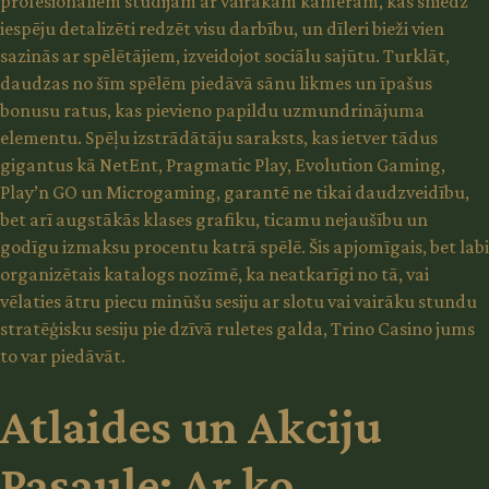
profesionāliem studijām ar vairākām kamerām, kas sniedz
iespēju detalizēti redzēt visu darbību, un dīleri bieži vien
sazinās ar spēlētājiem, izveidojot sociālu sajūtu. Turklāt,
daudzas no šīm spēlēm piedāvā sānu likmes un īpašus
bonusu ratus, kas pievieno papildu uzmundrinājuma
elementu. Spēļu izstrādātāju saraksts, kas ietver tādus
gigantus kā NetEnt, Pragmatic Play, Evolution Gaming,
Play’n GO un Microgaming, garantē ne tikai daudzveidību,
bet arī augstākās klases grafiku, ticamu nejaušību un
godīgu izmaksu procentu katrā spēlē. Šis apjomīgais, bet labi
organizētais katalogs nozīmē, ka neatkarīgi no tā, vai
vēlaties ātru piecu minūšu sesiju ar slotu vai vairāku stundu
stratēģisku sesiju pie dzīvā ruletes galda, Trino Casino jums
to var piedāvāt.
Atlaides un Akciju
Pasaule: Ar ko