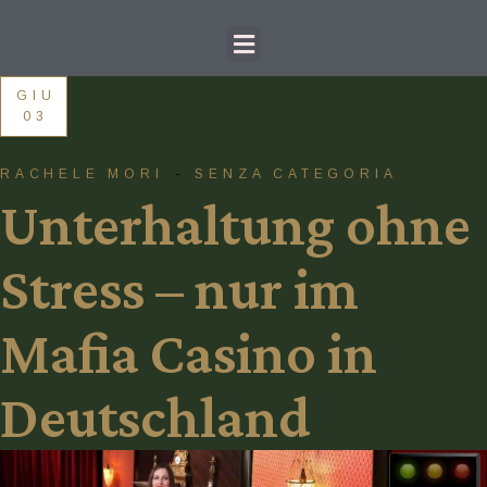
GIU
03
RACHELE MORI
SENZA CATEGORIA
Unterhaltung ohne
Stress – nur im
Mafia Casino in
Deutschland