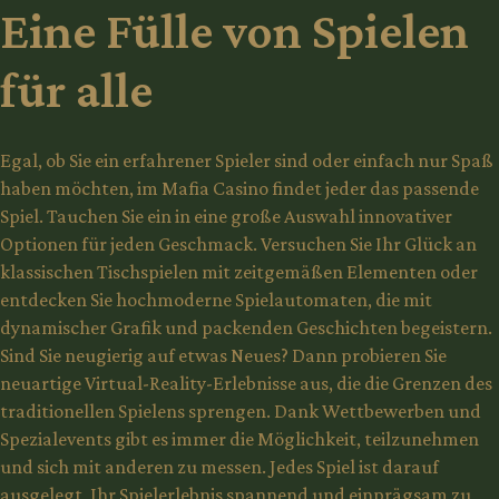
Eine Fülle von Spielen
für alle
Egal, ob Sie ein erfahrener Spieler sind oder einfach nur Spaß
haben möchten, im Mafia Casino findet jeder das passende
Spiel. Tauchen Sie ein in eine große Auswahl innovativer
Optionen für jeden Geschmack. Versuchen Sie Ihr Glück an
klassischen Tischspielen mit zeitgemäßen Elementen oder
entdecken Sie hochmoderne Spielautomaten, die mit
dynamischer Grafik und packenden Geschichten begeistern.
Sind Sie neugierig auf etwas Neues? Dann probieren Sie
neuartige Virtual-Reality-Erlebnisse aus, die die Grenzen des
traditionellen Spielens sprengen. Dank Wettbewerben und
Spezialevents gibt es immer die Möglichkeit, teilzunehmen
und sich mit anderen zu messen. Jedes Spiel ist darauf
ausgelegt, Ihr Spielerlebnis spannend und einprägsam zu