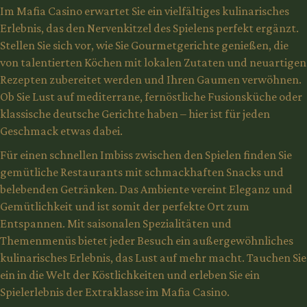
Im Mafia Casino erwartet Sie ein vielfältiges kulinarisches
Erlebnis, das den Nervenkitzel des Spielens perfekt ergänzt.
Stellen Sie sich vor, wie Sie Gourmetgerichte genießen, die
von talentierten Köchen mit lokalen Zutaten und neuartigen
Rezepten zubereitet werden und Ihren Gaumen verwöhnen.
Ob Sie Lust auf mediterrane, fernöstliche Fusionsküche oder
klassische deutsche Gerichte haben – hier ist für jeden
Geschmack etwas dabei.
Für einen schnellen Imbiss zwischen den Spielen finden Sie
gemütliche Restaurants mit schmackhaften Snacks und
belebenden Getränken. Das Ambiente vereint Eleganz und
Gemütlichkeit und ist somit der perfekte Ort zum
Entspannen. Mit saisonalen Spezialitäten und
Themenmenüs bietet jeder Besuch ein außergewöhnliches
kulinarisches Erlebnis, das Lust auf mehr macht. Tauchen Sie
ein in die Welt der Köstlichkeiten und erleben Sie ein
Spielerlebnis der Extraklasse im Mafia Casino.