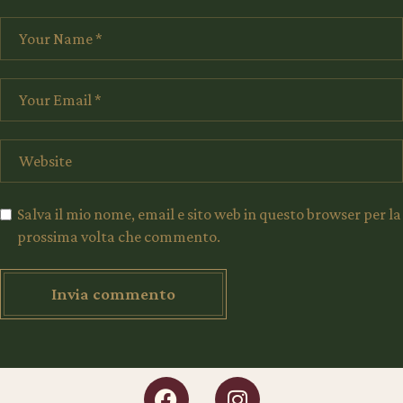
Salva il mio nome, email e sito web in questo browser per la
prossima volta che commento.
Invia commento