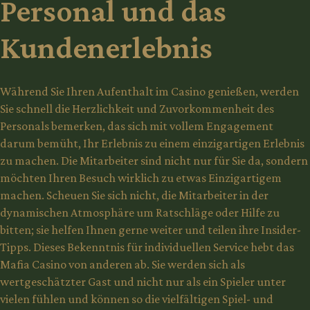
Personal und das
Kundenerlebnis
Während Sie Ihren Aufenthalt im Casino genießen, werden
Sie schnell die Herzlichkeit und Zuvorkommenheit des
Personals bemerken, das sich mit vollem Engagement
darum bemüht, Ihr Erlebnis zu einem einzigartigen Erlebnis
zu machen. Die Mitarbeiter sind nicht nur für Sie da, sondern
möchten Ihren Besuch wirklich zu etwas Einzigartigem
machen. Scheuen Sie sich nicht, die Mitarbeiter in der
dynamischen Atmosphäre um Ratschläge oder Hilfe zu
bitten; sie helfen Ihnen gerne weiter und teilen ihre Insider-
Tipps. Dieses Bekenntnis für individuellen Service hebt das
Mafia Casino von anderen ab. Sie werden sich als
wertgeschätzter Gast und nicht nur als ein Spieler unter
vielen fühlen und können so die vielfältigen Spiel- und