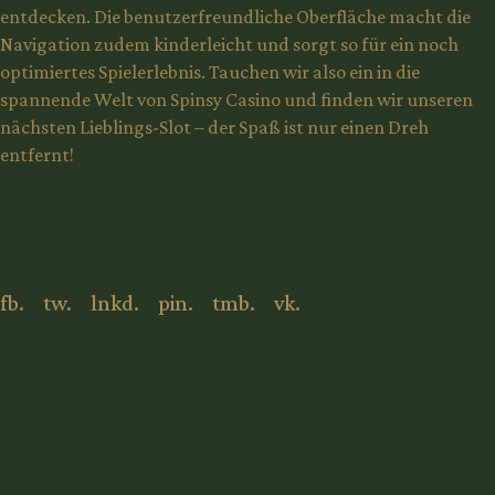
entdecken. Die benutzerfreundliche Oberfläche macht die
Navigation zudem kinderleicht und sorgt so für ein noch
optimiertes Spielerlebnis. Tauchen wir also ein in die
spannende Welt von Spinsy Casino und finden wir unseren
nächsten Lieblings-Slot – der Spaß ist nur einen Dreh
entfernt!
fb.
tw.
lnkd.
pin.
tmb.
vk.