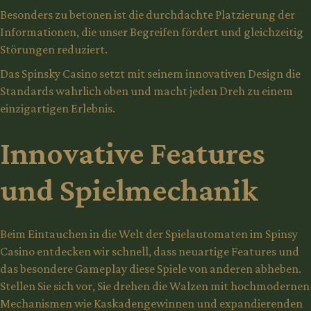
Besonders zu betonen ist die durchdachte Platzierung der
Informationen, die unser Begreifen fördert und gleichzeitig
Störungen reduziert.
Das Spinsky Casino setzt mit seinem innovativen Design die
Standards wahrlich oben und macht jeden Dreh zu einem
einzigartigen Erlebnis.
Innovative Features
und Spielmechanik
Beim Eintauchen in die Welt der Spielautomaten im Spinsy
Casino entdecken wir schnell, dass neuartige Features und
das besondere Gameplay diese Spiele von anderen abheben.
Stellen Sie sich vor, Sie drehen die Walzen mit hochmodernen
Mechanismen wie Kaskadengewinnen und expandierenden