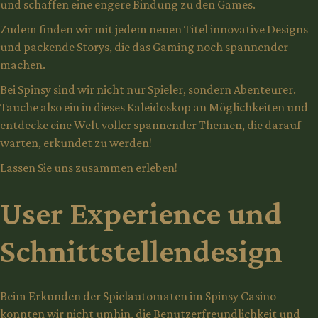
und schaffen eine engere Bindung zu den Games.
Zudem finden wir mit jedem neuen Titel innovative Designs
und packende Storys, die das Gaming noch spannender
machen.
Bei Spinsy sind wir nicht nur Spieler, sondern Abenteurer.
Tauche also ein in dieses Kaleidoskop an Möglichkeiten und
entdecke eine Welt voller spannender Themen, die darauf
warten, erkundet zu werden!
Lassen Sie uns zusammen erleben!
User Experience und
Schnittstellendesign
Beim Erkunden der Spielautomaten im Spinsy Casino
konnten wir nicht umhin, die Benutzerfreundlichkeit und