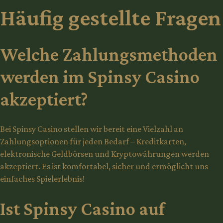
Häufig gestellte Fragen
Welche Zahlungsmethoden
werden im Spinsy Casino
akzeptiert?
Bei Spinsy Casino stellen wir bereit eine Vielzahl an
Zahlungsoptionen für jeden Bedarf – Kreditkarten,
elektronische Geldbörsen und Kryptowährungen werden
akzeptiert. Es ist komfortabel, sicher und ermöglicht uns
einfaches Spielerlebnis!
Ist Spinsy Casino auf