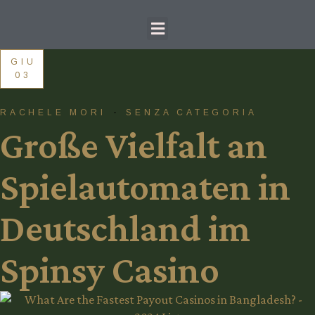
GIU
03
RACHELE MORI
SENZA CATEGORIA
Große Vielfalt an
Spielautomaten in
Deutschland im
Spinsy Casino