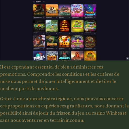
Il est cependant essentiel de bien administrer ces
promotions. Comprendre les conditions et les critères de
mise nous permet de jouer intelligemment et de tirer le
meilleur parti de nos bonus.
Grâce à une approche stratégique, nous pouvons convertir
ces propositions en expériences gratifiantes, nous donnant la
possibilité ainsi de jouir du frisson du jeu au casino Winbeast
sans nous aventurer en terrain inconnu.