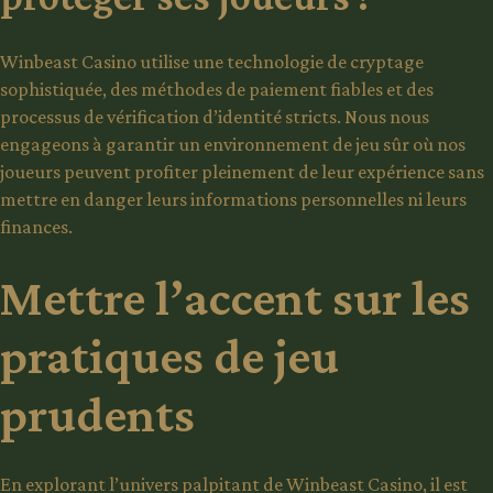
Winbeast Casino utilise une technologie de cryptage
sophistiquée, des méthodes de paiement fiables et des
processus de vérification d’identité stricts. Nous nous
engageons à garantir un environnement de jeu sûr où nos
joueurs peuvent profiter pleinement de leur expérience sans
mettre en danger leurs informations personnelles ni leurs
finances.
Mettre l’accent sur les
pratiques de jeu
prudents
En explorant l’univers palpitant de Winbeast Casino, il est