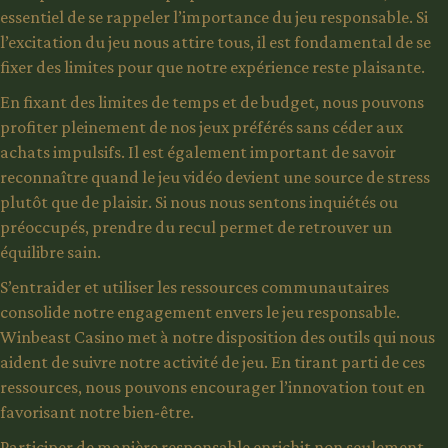
essentiel de se rappeler l’importance du jeu responsable. Si
l’excitation du jeu nous attire tous, il est fondamental de se
fixer des limites pour que notre expérience reste plaisante.
En fixant des limites de temps et de budget, nous pouvons
profiter pleinement de nos jeux préférés sans céder aux
achats impulsifs. Il est également important de savoir
reconnaître quand le jeu vidéo devient une source de stress
plutôt que de plaisir. Si nous nous sentons inquiétés ou
préoccupés, prendre du recul permet de retrouver un
équilibre sain.
S’entraider et utiliser les ressources communautaires
consolide notre engagement envers le jeu responsable.
Winbeast Casino met à notre disposition des outils qui nous
aident de suivre notre activité de jeu. En tirant parti de ces
ressources, nous pouvons encourager l’innovation tout en
favorisant notre bien-être.
Participer de manière responsable enrichit non seulement