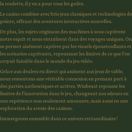
la roulette, il y en a pour tous les goûts.
Le casino combine avec brio jeux classiques et technologies de
pointe, offrant des aventures interactives nouvelles.
De plus, les sujets originaux des machines à sous captivent
notre esprit et nous entraînent dans des voyages uniques. On
se permet aisément captiver par les visuels époustouflants et
les scénarios captivants, repoussant les limites de ce que l’on
croyait faisable dans le monde du jeu vidéo.
Grâce aux dealers en direct qui animent aux jeux de table,
nous ressentons une véritable connexion en prenant part à
des parties authentiques et actives. Winbeast repousse les
limites de l’innovation dans le jeu, changeant nos séjours en
une expérience non seulement amusante, mais aussi en une
exploration du avenir des casinos.
Immergeons ensemble dans ce univers extraordinaire !