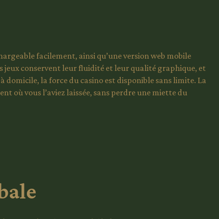
hargeable facilement, ainsi qu’une version web mobile
s jeux conservent leur fluidité et leur qualité graphique, et
 domicile, la force du casino est disponible sans limite. La
nt où vous l’aviez laissée, sans perdre une miette du
bale