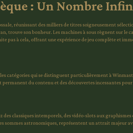
èque : Un Nombre Infin
sale, réunissant des milliers de titres soigneusement sélecti
éran, trouve son bonheur. Les machines à sous règnent sur le 
mite pas à cela, offrant une expérience de jeu complète et imme
i les catégories qui se distinguent particulièrement à Winmas
t permanent du contenu et des découvertes incessantes pour le
ez des classiques intemporels, des vidéo-slots aux graphismes
des sommes astronomiques, représentent un attrait majeur ave