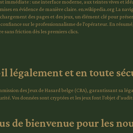
st immédiate : une interface moderne, aux teintes vives et i
s mises en évidence de manière claire.
en.wikipedia.org
La navig
chargement des pages et des jeux, un élément clé pour préser
confiance sur le professionnalisme de l’opérateur. En résum
 sans friction dès les premiers clics.
 légalement et en toute sécu
ssion des Jeux de Hasard belge (CRA), garantissant sa légalit
té. Vos données sont cryptées et les jeux font l’objet d’aud
s de bienvenue pour les nou