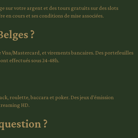
sur votre argent et des tours gratuits sur des slots
re en cours et ses conditions de mise associées.
Belges ?
Visa/Mastercard, et virements bancaires. Des portefeuilles
sont effectués sous 24-48h.
ack, roulette, baccara et poker. Des jeux d’émission
streaming HD.
question ?