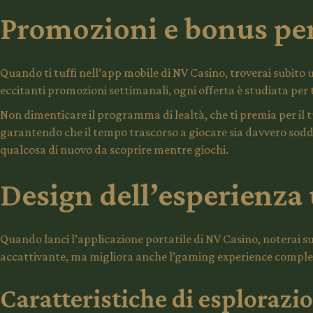
Promozioni e bonus per 
Quando ti tuffi nell’app mobile di NV Casino, troverai subito 
eccitanti promozioni settimanali, ogni offerta è studiata per t
Non dimenticare il programma di lealtà, che ti premia per il t
garantendo che il tempo trascorso a giocare sia davvero so
qualcosa di nuovo da scoprire mentre giochi.
Design dell’esperienza 
Quando lanci l’applicazione portatile di NV Casino, noterai subi
accattivante, ma migliora anche l’gaming experience compless
Caratteristiche di esplorazio