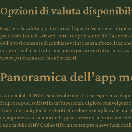
Opzioni di valuta disponibil
Scegliere la valuta giusta è cruciale per un’esperienza di gio
preferisca franchi svizzeri, euro o criptovalute, NV Casino si
dell’app ti consente di cambiare valuta senza sforzo, lasciand
integrati nella piattaforma, potrai giocare in tutta sicurezza.
vivace panorama dei casinò svizzeri.
Panoramica dell’app mo
L’app mobile di NV Casino rivoluziona la tua esperienza di g
Strip; ora puoi tuffarti in un’esperienza di gioco coinvolgen
ricerca dei tuoi giochi preferiti più veloce e semplice che mai.
di pagamento affidabili dell’app assicurano la protezione del
l’app mobile di NV Casino ti fornisce sempre nuove funzionalit