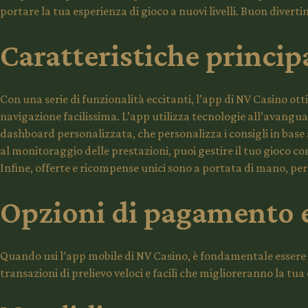
portare la tua esperienza di gioco a nuovi livelli. Buon divert
Caratteristiche princip
Con una serie di funzionalità eccitanti, l’app di NV Casino ott
navigazione facilissima. L’app utilizza tecnologie all’avangua
dashboard personalizzata, che personalizza i consigli in base a
al monitoraggio delle prestazioni, puoi gestire il tuo gioco co
Infine, offerte e ricompense unici sono a portata di mano, pe
Opzioni di pagamento e
Quando usi l’app mobile di NV Casino, è fondamentale essere 
transazioni di prelievo veloci e facili che miglioreranno la tu