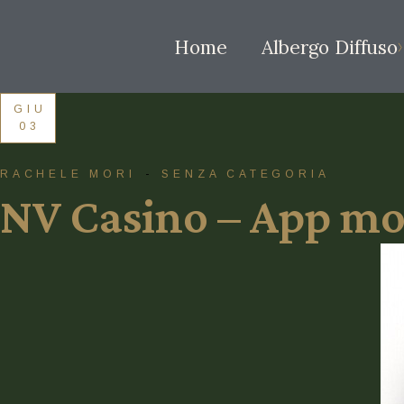
Home
Albergo Diffuso
GIU
03
RACHELE MORI
SENZA CATEGORIA
NV Casino – App mobi