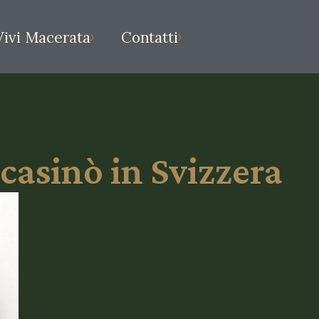
Vivi Macerata
Contatti
 casinò in Svizzera