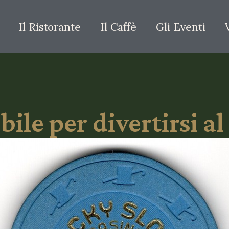
Il Ristorante
Il Caffè
Gli Eventi
le per divertirsi al