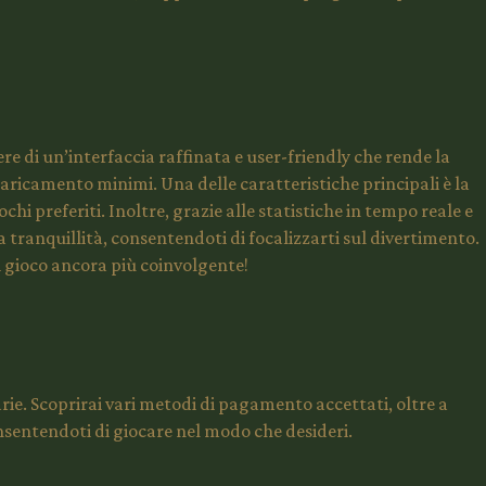
re di un’interfaccia raffinata e user-friendly che rende la
caricamento minimi. Una delle caratteristiche principali è la
hi preferiti. Inoltre, grazie alle statistiche in tempo reale e
a tranquillità, consentendoti di focalizzarti sul divertimento.
i gioco ancora più coinvolgente!
ie. Scoprirai vari metodi di pagamento accettati, oltre a
consentendoti di giocare nel modo che desideri.