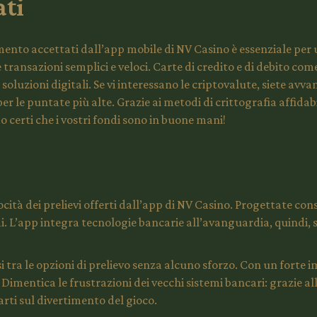
ati
amento accettati dall’app mobile di NV Casino è essenziale per
transazioni semplici e veloci. Carte di credito e di debito co
 soluzioni digitali. Se vi interessano le criptovalute, siete avv
 per le puntate più alte. Grazie ai metodi di crittografia affida
 certi che i vostri fondi sono in buone mani!
ità dei prelievi offerti dall’app di NV Casino. Progettate cons
i. L’app integra tecnologie bancarie all’avanguardia, quindi, sia
rsi tra le opzioni di prelievo senza alcuno sforzo. Con un fort
. Dimentica le frustrazioni dei vecchi sistemi bancari: grazie 
rti sul divertimento del gioco.