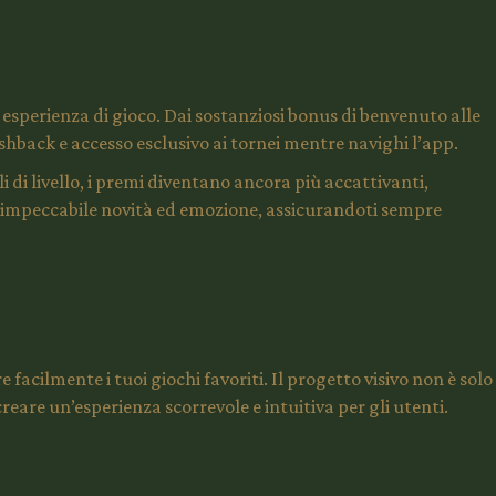
 esperienza di gioco. Dai sostanziosi bonus di benvenuto alle
ashback e accesso esclusivo ai tornei mentre navighi l’app.
di livello, i premi diventano ancora più accattivanti,
 impeccabile novità ed emozione, assicurandoti sempre
 facilmente i tuoi giochi favoriti. Il progetto visivo non è solo
are un’esperienza scorrevole e intuitiva per gli utenti.