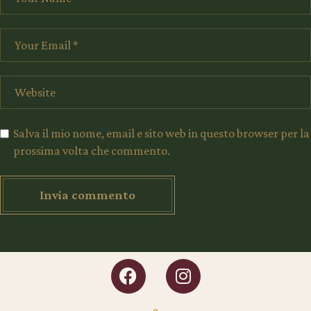
Salva il mio nome, email e sito web in questo browser per la
prossima volta che commento.
Invia commento