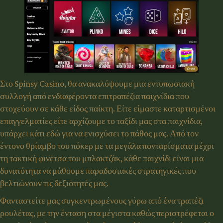
Στο Spinsy Casino, θα ανακαλύψουμε μια εντυπωσιακή
συλλογή από ενδιαφέροντα επιτραπέζια παιχνίδια που
στοχεύουν σε κάθε είδος παίκτη. Είτε είμαστε καταρτισμένοι
επαγγελματίες είτε αρχίζουμε το ταξίδι μας στα παιχνίδια,
υπάρχει κάτι εδώ για να ενισχύσει το πάθος μας. Από τον
έντονο θρίαμβο του πόκερ με τα μεγάλα πονταρίσματα μέχρι
τη τακτική φινέτσα του μπλακτζάκ, κάθε παιχνίδι είναι μια
δυνατότητα να μάθουμε παραδοσιακές στρατηγικές που
βελτιώνουν τις δεξιότητές μας.
Φανταστείτε μας συγκεντρωμένους γύρω από ένα τραπέζι
ρουλέτας, με την ένταση στα μέγιστα καθώς περιστρέφεται ο