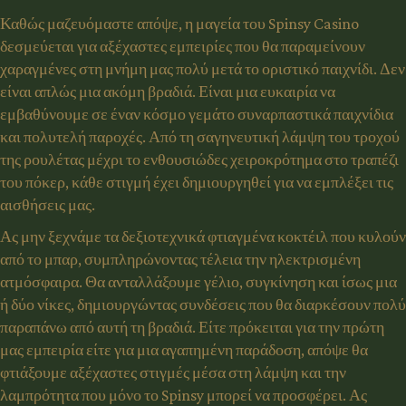
Καθώς μαζευόμαστε απόψε, η μαγεία του Spinsy Casino
δεσμεύεται για αξέχαστες εμπειρίες που θα παραμείνουν
χαραγμένες στη μνήμη μας πολύ μετά το οριστικό παιχνίδι. Δεν
είναι απλώς μια ακόμη βραδιά. Είναι μια ευκαιρία να
εμβαθύνουμε σε έναν κόσμο γεμάτο συναρπαστικά παιχνίδια
και πολυτελή παροχές. Από τη σαγηνευτική λάμψη του τροχού
της ρουλέτας μέχρι το ενθουσιώδες χειροκρότημα στο τραπέζι
του πόκερ, κάθε στιγμή έχει δημιουργηθεί για να εμπλέξει τις
αισθήσεις μας.
Ας μην ξεχνάμε τα δεξιοτεχνικά φτιαγμένα κοκτέιλ που κυλούν
από το μπαρ, συμπληρώνοντας τέλεια την ηλεκτρισμένη
ατμόσφαιρα. Θα ανταλλάξουμε γέλιο, συγκίνηση και ίσως μια
ή δύο νίκες, δημιουργώντας συνδέσεις που θα διαρκέσουν πολύ
παραπάνω από αυτή τη βραδιά. Είτε πρόκειται για την πρώτη
μας εμπειρία είτε για μια αγαπημένη παράδοση, απόψε θα
φτιάξουμε αξέχαστες στιγμές μέσα στη λάμψη και την
λαμπρότητα που μόνο το Spinsy μπορεί να προσφέρει. Ας