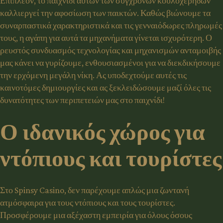
Επιπλέον, το παιχνίδι αυτών των σύγχρονων κουλοχέρηδων
καλλιεργεί την αφοσίωση των παικτών. Καθώς βιώνουμε τα
συναρπαστικά χαρακτηριστικά και τις γενναιόδωρες πληρωμές
τους, η αγάπη για αυτά τα μηχανήματα γίνεται ισχυρότερη. Ο
ρευστός συνδυασμός τεχνολογίας και μηχανισμών ανταμοιβής
μας κάνει να γυρίζουμε, ενθουσιασμένοι για να διεκδικήσουμε
την ερχόμενη μεγάλη νίκη. Ας υποδεχτούμε αυτές τις
καινοτόμες δημιουργίες και ας ξεκλειδώσουμε μαζί όλες τις
δυνατότητες των περιπετειών μας στο παιχνίδι!
Ο ιδανικός χώρος για
ντόπιους και τουρίστες
Στο Spinsy Casino, δεν παρέχουμε απλώς μια ζωντανή
ατμόσφαιρα για τους ντόπιους και τους τουρίστες.
Προσφέρουμε μια αξέχαστη εμπειρία για όλους όσους