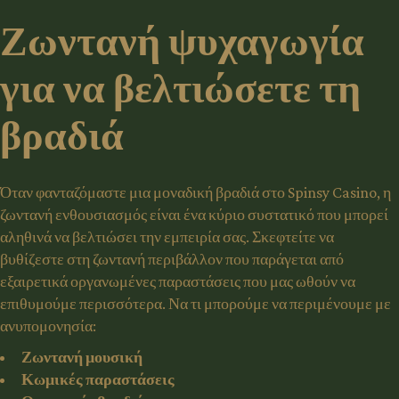
Ζωντανή ψυχαγωγία
για να βελτιώσετε τη
βραδιά
Όταν φανταζόμαστε μια μοναδική βραδιά στο Spinsy Casino, η
ζωντανή ενθουσιασμός είναι ένα κύριο συστατικό που μπορεί
αληθινά να βελτιώσει την εμπειρία σας. Σκεφτείτε να
βυθίζεστε στη ζωντανή περιβάλλον που παράγεται από
εξαιρετικά οργανωμένες παραστάσεις που μας ωθούν να
επιθυμούμε περισσότερα. Να τι μπορούμε να περιμένουμε με
ανυπομονησία:
Ζωντανή μουσική
Κωμικές παραστάσεις