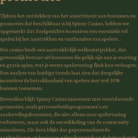
Tijdens het ontdekken van het assortiment aan bonussen en
promoties dat beschikbaar is bij Spinsy Casino, hebben we
opgemerkt dat doelgerichte incentives een essentiële rol
spelen bij het aantrekken en vasthouden van spelers.
Het casino biedt een aantrekkelijk welkomstpakket, dat
gewoonlijk bestaat uit bonussen die gelijk zijn aan je storting
en gratis spins, wat je eerste spelervaring flink kan verhogen.
Een analyse van huidige trends laat zien dat dergelijke
incentives de betrokkenheid van spelers met wel 30%
kunnen toenemen.
Bovendien blijft Spinsy Casino innoveren met voortdurende
promoties, zoals getrouwheidsprogramma’s en
aanbevelingsbonussen, die niet alleen onze spelervaring
verbeteren, maar ook de ontwikkeling van de community
stimuleren. Uit data blijkt dat gepersonaliseerde
aanbiedingen op basis van gebruikersgedrag de behoud met