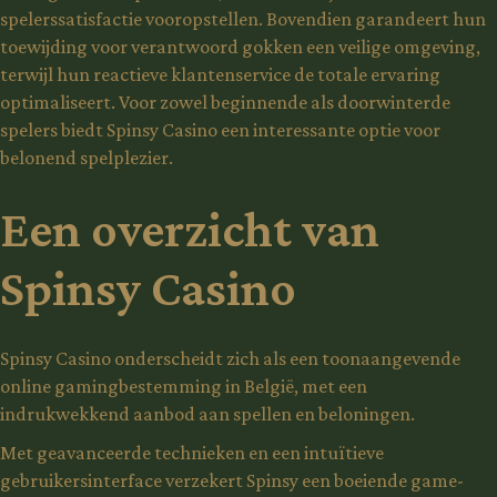
spelerssatisfactie vooropstellen. Bovendien garandeert hun
toewijding voor verantwoord gokken een veilige omgeving,
terwijl hun reactieve klantenservice de totale ervaring
optimaliseert. Voor zowel beginnende als doorwinterde
spelers biedt Spinsy Casino een interessante optie voor
belonend spelplezier.
Een overzicht van
Spinsy Casino
Spinsy Casino onderscheidt zich als een toonaangevende
online gamingbestemming in België, met een
indrukwekkend aanbod aan spellen en beloningen.
Met geavanceerde technieken en een intuïtieve
gebruikersinterface verzekert Spinsy een boeiende game-