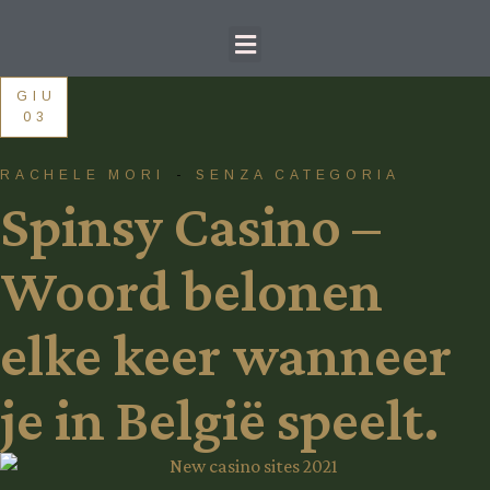
GIU
03
RACHELE MORI
SENZA CATEGORIA
Spinsy Casino –
Woord belonen
elke keer wanneer
je in België speelt.