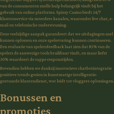
van de consumenten snelle hulp belangrijk vindt bij het
gebruik van online platforms. Spinsy Casino biedt 24/7
klantenservice via meerdere kanalen, waaronder live chat, e-
mail en telefonische ondersteuning.
Deze veelzijdige aanpak garandeert dat we uitdagingen snel
kunnen oplossen en onze spelervaring kunnen continueren.
Een evaluatie van spelersfeedback laat zien dat 85% van de
spelers de aanwezige tools bruikbaar vindt, en maar liefst
30% waardeert de rappe responstijden.
Bovendien hebben we dankzij innovatieve chatbotintegratie
positieve trends gezien in kunstmatige intelligentie-
gestuurde klantendienst, wat leidt tot vluggere oplossingen.
Bonussen en
promoties