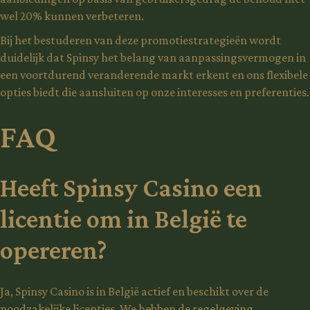
wel 20% kunnen verbeteren.
Bij het bestuderen van deze promotiestrategieën wordt
duidelijk dat Spinsy het belang van aanpassingsvermogen in
een voortdurend veranderende markt erkent en ons flexibele
opties biedt die aansluiten op onze interesses en preferenties.
FAQ
Heeft Spinsy Casino een
licentie om in België te
opereren?
Ja, Spinsy Casino is in België actief en beschikt over de
noodzakelijke licenties. We hebben de regelgeving