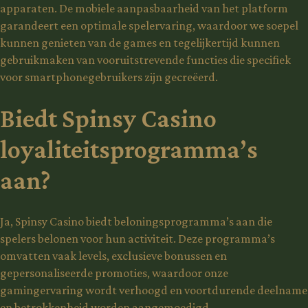
apparaten. De mobiele aanpasbaarheid van het platform
garandeert een optimale spelervaring, waardoor we soepel
kunnen genieten van de games en tegelijkertijd kunnen
gebruikmaken van vooruitstrevende functies die specifiek
voor smartphonegebruikers zijn gecreëerd.
Biedt Spinsy Casino
loyaliteitsprogramma’s
aan?
Ja, Spinsy Casino biedt beloningsprogramma’s aan die
spelers belonen voor hun activiteit. Deze programma’s
omvatten vaak levels, exclusieve bonussen en
gepersonaliseerde promoties, waardoor onze
gamingervaring wordt verhoogd en voortdurende deelname
en betrokkenheid worden aangemoedigd.