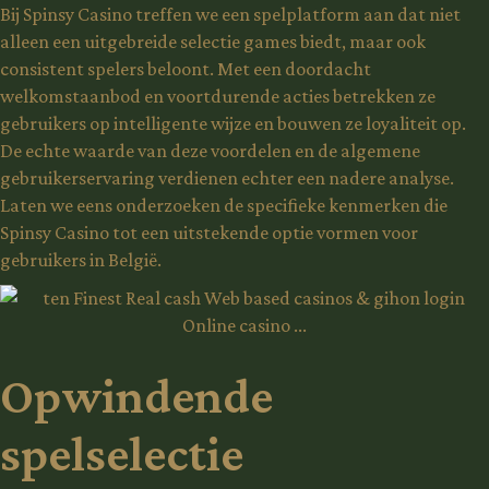
Bij
Spinsy Casino
treffen we een spelplatform aan dat niet
alleen een uitgebreide selectie games biedt, maar ook
consistent spelers beloont. Met een doordacht
welkomstaanbod en voortdurende acties betrekken ze
gebruikers op intelligente wijze en bouwen ze loyaliteit op.
De echte waarde van deze voordelen en de algemene
gebruikerservaring verdienen echter een nadere analyse.
Laten we eens onderzoeken de specifieke kenmerken die
Spinsy Casino tot een uitstekende optie vormen voor
gebruikers in België.
Opwindende
spelselectie