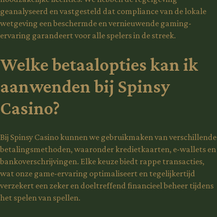
geanalyseerd en vastgesteld dat compliance van de lokale
wetgeving een beschermde en vernieuwende gaming-
ervaring garandeert voor alle spelers in de streek.
Welke betaalopties kan ik
aanwenden bij Spinsy
Casino?
Bij Spinsy Casino kunnen we gebruikmaken van verschillende
betalingsmethoden, waaronder kredietkaarten, e-wallets en
bankoverschrijvingen. Elke keuze biedt rappe transacties,
wat onze game-ervaring optimaliseert en tegelijkertijd
verzekert een zeker en doeltreffend financieel beheer tijdens
het spelen van spellen.