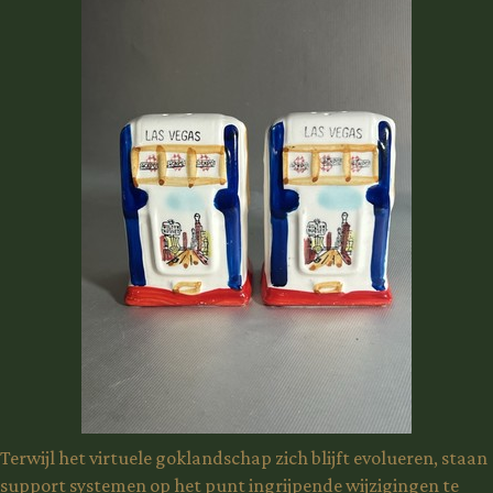
Terwijl het virtuele goklandschap zich blijft evolueren, staan
support systemen op het punt ingrijpende wijzigingen te