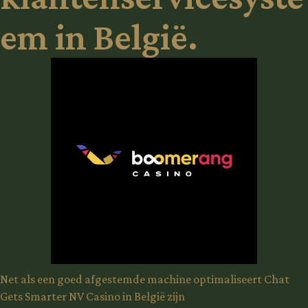
em in België.
Net als een goed afgestemde machine optimaliseert Chat
Gets Smarter NV
Casino
in België zijn