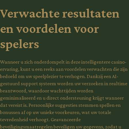
Verwachte resultaten
en voordelen voor
spelers
Wanneer u zich onderdompelt in deze intelligentere casino-
ervaring, kunt u een reeks aan voordelen verwachten die zijn
bedoeld om uw speelplezier te verhogen. Dankzij een AI-
gestuurd support systeem worden uw verzoeken in realtime
beantwoord, waardoor wachttijden worden
geminimaliseerd en u direct ondersteuning krijgt wanneer
dat vereist is. Persoonlijke suggesties stemmen spellen en
bonussen af op uw unieke voorkeuren, wat uw totale
tevredenheid verhoogt. Geavanceerde
beveiligingsmaatregelen beveiligen uw gegevens, zodat u