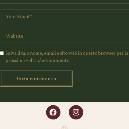
Salva il mio nome, email e sito web in questo browser per la
prossima volta che commento.
Invia commento