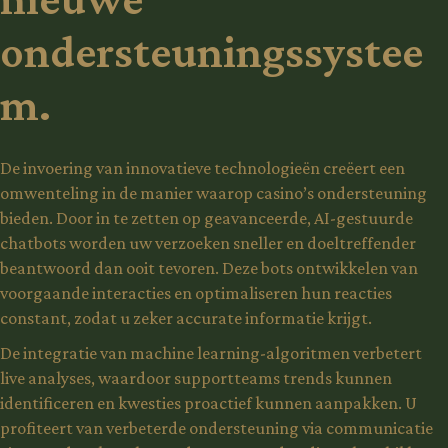
ondersteuningssystee
m.
De invoering van innovatieve technologieën creëert een
omwenteling in de manier waarop casino’s ondersteuning
bieden. Door in te zetten op geavanceerde, AI-gestuurde
chatbots worden uw verzoeken sneller en doeltreffender
beantwoord dan ooit tevoren. Deze bots ontwikkelen van
voorgaande interacties en optimaliseren hun reacties
constant, zodat u zeker accurate informatie krijgt.
De integratie van machine learning-algoritmen verbetert
live analyses, waardoor supportteams trends kunnen
identificeren en kwesties proactief kunnen aanpakken. U
profiteert van verbeterde ondersteuning via communicatie