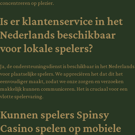
concentreren op plezier.
Is er klantenservice in het
Nederlands beschikbaar
voor lokale spelers?
Ja, de ondersteuningsdienst is beschikbaar in het Nederlands
voor plaatselijke spelers. We appreciëren het dat dit het
eenvoudiger maakt, zodat we onze zorgen en verzoeken
makkelijk kunnen communiceren. Het is cruciaal voor een
vlotte spelervaring.
Kunnen spelers Spinsy
Casino spelen op mobiele