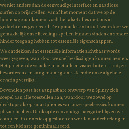
we niet anders dan de eenvoudige interface en naadloze
surfen op prijs stellen. Vanaf het moment dat we op de
homepage aankomen, voelt het alsof alles met ons in
gedachten is gecreëerd. De opmaak is intuïtief, waardoor we
gemakkelijk onze lievelings spellen kunnen vinden en zonder
hinder toegang hebben tot essentiële eigenschappen.
We ontdekken dat essentiële informatie zichtbaar wordt
weergegeven, waardoor we snel beslissingen kunnen nemen.
Het palet en de visuals zijn niet alleen visueel interessant; ze
bevorderen een aangename game-sfeer die onze algehele
ervaring verrijkt.
Bovendien past het aanpasbare ontwerp van Spinsy zich
soepel aan alle toestellen aan, waardoor we zowel op
desktops als op smartphones van onze speelsessies kunnen
plezier hebben. Dankzij de eenvoudige navigatie blijven we
compleet in de actie opgesloten en worden onderbrekingen
tot een kleinste geminimaliseerd.