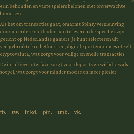
erin behouden en vaste spelers belonen met onverwachte
bonussen.
Als het om transacties gaat, omarmt Spinsy vernieuwing
door meerdere methoden aan te leveren die specifiek zijn
gericht op Nederlandse gamers. Je kunt selecteren uit
veelgebruikte kredietkaarten, digitale portemonnees of zelfs
cryptovaluta, wat zorgt voor veilige en snelle transacties.
De intuïtieve interface zorgt voor deposits en withdrawals
soepel, wat zorgt voor minder moeite en meer plezier.
fb.
tw.
lnkd.
pin.
tmb.
vk.