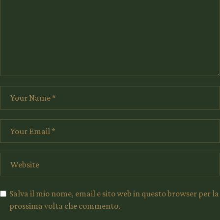
Salva il mio nome, email e sito web in questo browser per la
prossima volta che commento.