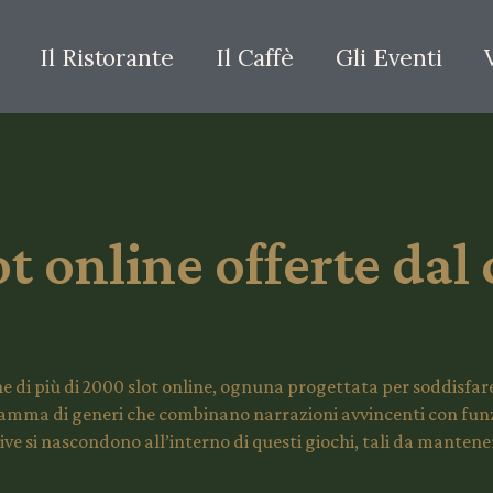
Il Ristorante
Il Caffè
Gli Eventi
ot online offerte dal
e di più di 2000 slot online, ognuna progettata per soddisfare 
 gamma di generi che combinano narrazioni avvincenti con funz
ve si nascondono all’interno di questi giochi, tali da mantener