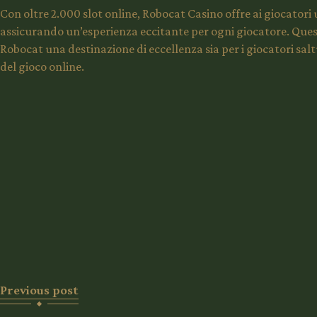
Con oltre 2.000 slot online, Robocat Casino offre ai giocatori
assicurando un’esperienza eccitante per ogni giocatore. Ques
Robocat una destinazione di eccellenza sia per i giocatori salt
del gioco online.
Previous post