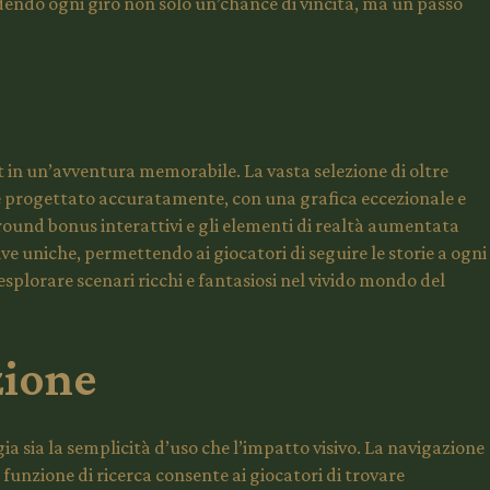
dendo ogni giro non solo un’chance di vincita, ma un passo
ot in un’avventura memorabile. La vasta selezione di oltre
o è progettato accuratamente, con una grafica eccezionale e
 round bonus interattivi e gli elementi di realtà aumentata
ve uniche, permettendo ai giocatori di seguire le storie a ogni
splorare scenari ricchi e fantasiosi nel vivido mondo del
zione
a sia la semplicità d’uso che l’impatto visivo. La navigazione
a funzione di ricerca consente ai giocatori di trovare