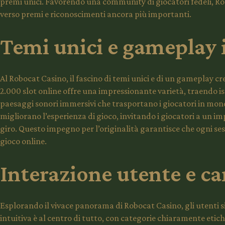
premi unici. Favorendo una community di giocatori fedeli, Ro
verso premi e riconoscimenti ancora più importanti.
Temi unici e gameplay 
Al Robocat Casino, il fascino di temi unici e di un gameplay c
2.000 slot online offre una impressionante varietà, traendo 
paesaggi sonori immersivi che trasportano i giocatori in mondi
migliorano l’esperienza di gioco, invitando i giocatori a un i
giro. Questo impegno per l’originalità garantisce che ogni ses
gioco online.
Interazione utente e ca
Esplorando il vivace panorama di Robocat Casino, gli utenti si
intuitiva è al centro di tutto, con categorie chiaramente etiche