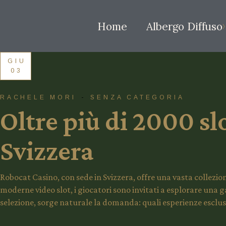
Home
Albergo Diffuso
GIU
03
RACHELE MORI
SENZA CATEGORIA
Oltre più di 2000 sl
Svizzera
Robocat Casino, con sede in Svizzera, offre una vasta collezion
moderne video slot, i giocatori sono invitati a esplorare una
selezione, sorge naturale la domanda: quali esperienze esclusi