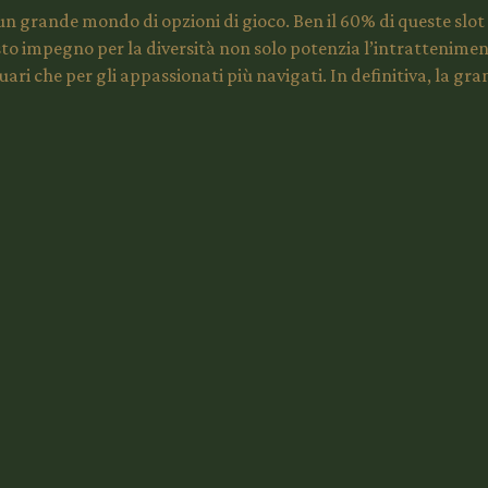
 un grande mondo di opzioni di gioco. Ben il 60% di queste slot
to impegno per la diversità non solo potenzia l’intrattenimen
uari che per gli appassionati più navigati. In definitiva, la g