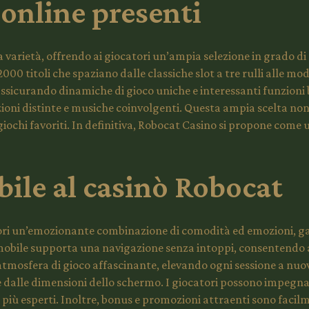
online presenti
 varietà, offrendo ai giocatori un’ampia selezione in grado di 
0 titoli che spaziano dalle classiche slot a tre rulli alle mod
ssicurando dinamiche di gioco uniche e interessanti funzioni
ioni distinte e musiche coinvolgenti. Questa ampia scelta non 
i giochi favoriti. In definitiva, Robocat Casino si propone come
bile al casinò Robocat
atori un’emozionante combinazione di comodità ed emozioni, ga
 mobile supporta una navigazione senza intoppi, consentendo ag
osfera di gioco affascinante, elevando ogni sessione a nuovi liv
alle dimensioni dello schermo. I giocatori possono impegnarsi
 più esperti. Inoltre, bonus e promozioni attraenti sono facilm