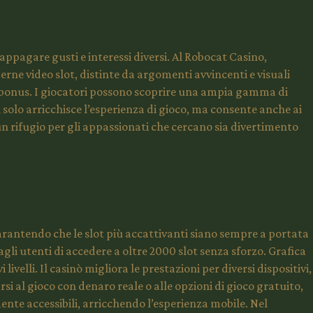
appagare gusti e interessi diversi. Al Robocat Casino,
erne video slot, distinte da argomenti avvincenti e visuali
 bonus. I giocatori possono scoprire una ampia gamma di
solo arricchisce l’esperienza di gioco, ma consente anche ai
 un rifugio per gli appassionati che cercano sia divertimento
rantendo che le slot più accattivanti siano sempre a portata
li utenti di accedere a oltre 2000 slot senza sforzo. Grafica
elli. Il casinò migliora le prestazioni per diversi dispositivi,
 al gioco con denaro reale o alle opzioni di gioco gratuito,
ente accessibili, arricchendo l’esperienza mobile. Nel