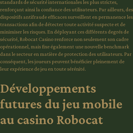
standards de sécurité internationales les plus strictes,
renforçant ainsi la confiance des utilisateurs. Par ailleurs, des
dispositifs antifraude efficaces surveillent en permanence les
transactions afin de détecter toute activité suspecte et de
minimiser les risques. En déployant ces différents degrés de
sécurité, Robocat Casino renforce non seulement son cadre
opérationnel, mais fixe également une nouvelle benchmark
dans le secteur en matière de protection des utilisateurs. Par
conséquent, les joueurs peuvent bénéficier pleinement de
leur expérience de jeu en toute sérénité.
Développements
futures du jeu mobile
au casino Robocat