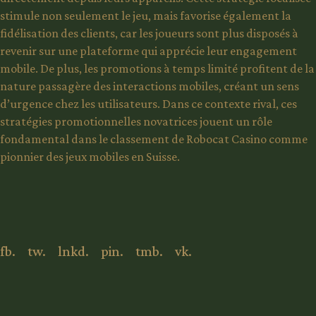
stimule non seulement le jeu, mais favorise également la
fidélisation des clients, car les joueurs sont plus disposés à
revenir sur une plateforme qui apprécie leur engagement
mobile. De plus, les promotions à temps limité profitent de la
nature passagère des interactions mobiles, créant un sens
d’urgence chez les utilisateurs. Dans ce contexte rival, ces
stratégies promotionnelles novatrices jouent un rôle
fondamental dans le classement de Robocat Casino comme
pionnier des jeux mobiles en Suisse.
fb.
tw.
lnkd.
pin.
tmb.
vk.