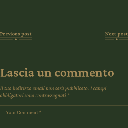
Previous post
Next post
Lascia un commento
Il tuo indirizzo email non sarà pubblicato.
I campi
obbligatori sono contrassegnati
*