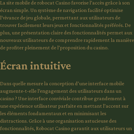
La site mobile de
robocat
Casino favorise l’accès grâce à son
écran simple. Un système de navigation facilité optimise
l’vivance de jeu globale, permettant aux utilisateurs de
trouver facilement leurs jeux et fonctionnalités préférés. De
plus, une présentation claire des fonctionnalités permet aux
nouveaux utilisateurs de comprendre rapidement la manière
de profiter pleinement de l’proposition du casino.
Écran intuitive
Dans quelle mesure la conception d’une interface mobile
augmente-t-elle l’engagement des utilisateurs dans un
casino ? Une interface conviviale contribue grandement à
une expérience utilisateur parfaite en mettant l’accent sur
les éléments fondamentaux et en minimisant les
distractions. Grâce à une organisation astucieuse des
fonctionnalités, Robocat Casino garantit aux utilisateurs un