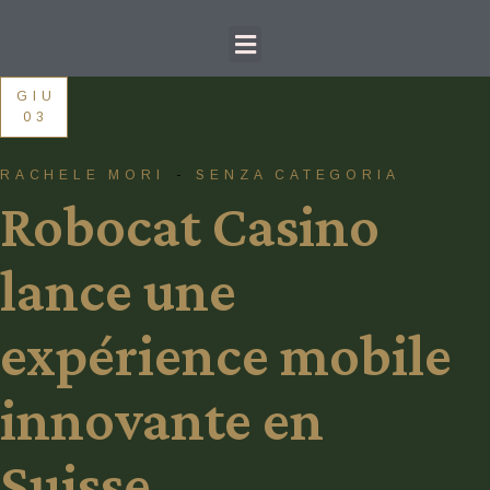
GIU
03
RACHELE MORI
SENZA CATEGORIA
Robocat Casino
lance une
expérience mobile
innovante en
Suisse.