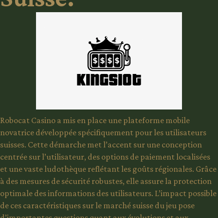
Robocat Casino a mis en place une plateforme mobile
novatrice développée spécifiquement pour les utilisateurs
suisses. Cette démarche met l’accent sur une conception
centrée sur l’utilisateur, des options de paiement localisées
et une vaste ludothèque reflétant les goûts régionales. Grâce
à des mesures de sécurité robustes, elle assure la protection
optimale des informations des utilisateurs. L’impact possible
de ces caractéristiques sur le marché suisse du jeu pose
d’importantes questions quant aux évolutions et aux