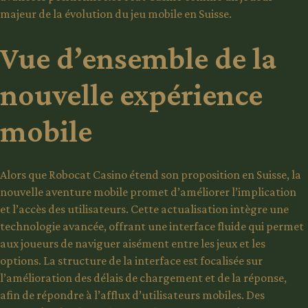
majeur de la évolution du jeu mobile en Suisse.
Vue d’ensemble de la
nouvelle expérience
mobile
Alors que Robocat Casino étend son proposition en Suisse, la
nouvelle aventure mobile promet d’améliorer l’implication
et l’accès des utilisateurs. Cette actualisation intègre une
technologie avancée, offrant une interface fluide qui permet
aux joueurs de naviguer aisément entre les jeux et les
options. La structure de la interface est focalisée sur
l’amélioration des délais de chargement et de la réponse,
afin de répondre à l’afflux d’utilisateurs mobiles. Des