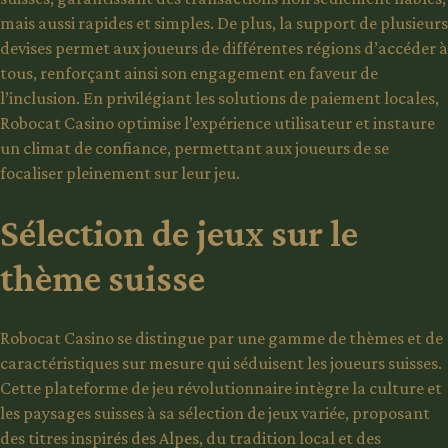
mais aussi rapides et simples. De plus, la support de plusieurs
devises permet aux joueurs de différentes régions d’accéder à
tous, renforçant ainsi son engagement en faveur de
l’inclusion. En privilégiant les solutions de paiement locales,
Robocat Casino optimise l’expérience utilisateur et instaure
un climat de confiance, permettant aux joueurs de se
focaliser pleinement sur leur jeu.
Sélection de jeux sur le
thème suisse
Robocat Casino se distingue par une gamme de thèmes et de
caractéristiques sur mesure qui séduisent les joueurs suisses.
Cette plateforme de jeu révolutionnaire intègre la culture et
les paysages suisses à sa sélection de jeux variée, proposant
des titres inspirés des Alpes, du tradition local et des