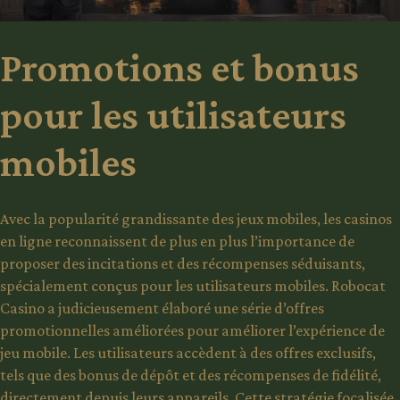
Promotions et bonus
pour les utilisateurs
mobiles
Avec la popularité grandissante des jeux mobiles, les casinos
en ligne reconnaissent de plus en plus l’importance de
proposer des incitations et des récompenses séduisants,
spécialement conçus pour les utilisateurs mobiles. Robocat
Casino a judicieusement élaboré une série d’offres
promotionnelles améliorées pour améliorer l’expérience de
jeu mobile. Les utilisateurs accèdent à des offres exclusifs,
tels que des bonus de dépôt et des récompenses de fidélité,
directement depuis leurs appareils. Cette stratégie focalisée