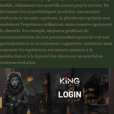
mobile, définissant une nouvelle norme pour le secteur. En
favorisant les caractéristiques localisées, une sécurité
renforcée et un sujet captivant, la plateforme optimise non
seulement l’expérience utilisateur, mais conserve également
la clientèle. Par exemple, un joueur profitant de
recommandations de jeux personnalisées pourrait voir son
participation et sa attachement augmenter, montrant ainsi
comment les expériences sur mesure ajoutent à la
satisfaction et à la loyauté des clients sur un marché en
continue évolution.