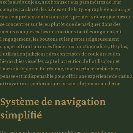
accès aisé aux jeux, aux bonus et aux paramètres de leur
compte. La clarté des icônes et de la typographie encourage
une compréhension instantanée, permettant aux joueurs de
se concentrer sur le jeu plutôt que de naviguer dans des
menus complexes. Les interactions tactiles augmentent
l’engagement, les boutons et les gestes soigneusement
conçus offrant un accès fluide aux fonctionnalités. De plus,
l’utilisation judicieuse des contrastes de couleurs et des
hiérarchies visuelles capte l’attention de l’utilisateur et
l’incite à explorer. En résumé, une interface mobile bien
pensée est indispensable pour offrir une expérience de casino
attrayante et conforme aux besoins du joueur moderne.
Système de navigation
simplifié
Un système de navigation simplifié est essentiel à une