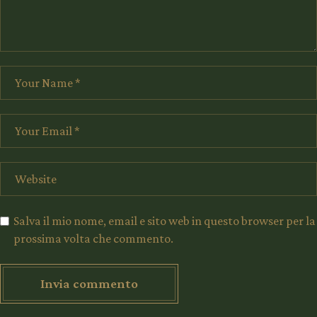
Salva il mio nome, email e sito web in questo browser per la
prossima volta che commento.
Invia commento