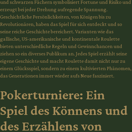
und schwarzen Fächern symbolisiert Fortune und Risiko und
erzeugt bei jeder Drehung aufregende Spannung.
Geschichtliche Persönlichkeiten, von Königen bis zu
Revolutionären, haben das Spiel für sich entdeckt und so
seine reiche Geschichte bereichert. Varianten wie das
gallische, US-amerikanische und kontinentale Roulette
bieten unterschiedliche Regeln und Gewinnchancen und
ziehen so ein diverses Publikum an. Jedes Spiel erzählt seine
eigene Geschichte und macht Roulette damit nicht nur zu
einem Glücksspiel, sondern zu einem kultivierten Phänomen,
das Generationen immer wieder aufs Neue fasziniert.
Pokerturniere: Ein
Spiel des Könnens und
des Erzählens von