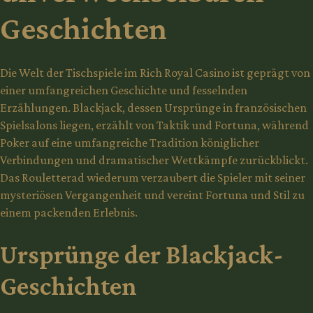
Geschichten
Die Welt der Tischspiele im Rich Royal Casino ist geprägt von
einer umfangreichen Geschichte und fesselnden
Erzählungen. Blackjack, dessen Ursprünge in französischen
Spielsalons liegen, erzählt von Taktik und Fortuna, während
Poker auf eine umfangreiche Tradition königlicher
Verbindungen und dramatischer Wettkämpfe zurückblickt.
Das Rouletterad wiederum verzaubert die Spieler mit seiner
mysteriösen Vergangenheit und vereint Fortuna und Stil zu
einem packenden Erlebnis.
Ursprünge der Blackjack-
Geschichten