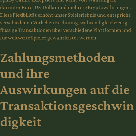
darunter Euro, US-Dollar und mehrere Kryptowährungen.
Diese Flexibilität erhöht unser Spielerlebnis und entspricht
verschiedenen Vorlieben Rechnung, während gleichzeitig
flüssige Transaktionen über verschiedene Plattformen und
für weltweite Spieler gewährleistet werden.
Zahlungsmethoden
und ihre
Auswirkungen auf die
Transaktionsgeschwin
digkeit