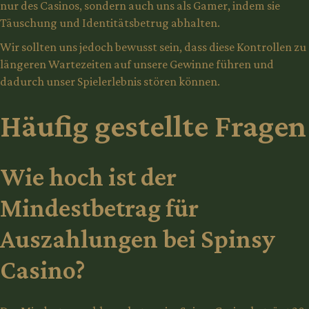
nur des Casinos, sondern auch uns als Gamer, indem sie
Täuschung und Identitätsbetrug abhalten.
Wir sollten uns jedoch bewusst sein, dass diese Kontrollen zu
längeren Wartezeiten auf unsere Gewinne führen und
dadurch unser Spielerlebnis stören können.
Häufig gestellte Fragen
Wie hoch ist der
Mindestbetrag für
Auszahlungen bei Spinsy
Casino?