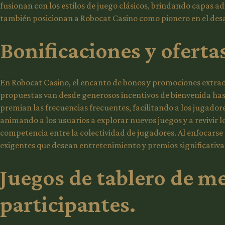
fusionan con los estilos de juego clásicos, brindando capas ad
también posicionan a Robocat Casino como pionero en el des
Bonificaciones y oferta
En Robocat Casino, el encanto de bonos y promociones extraor
propuestas van desde generosos incentivos de bienvenida has
premian las frecuencias frecuentes, facilitando a los jugador
animando a los usuarios a explorar nuevos juegos y a revivir 
competencia entre la colectividad de jugadores. Al enfocarse
exigentes que desean entretenimiento y premios significativa
Juegos de tablero de me
participantes.