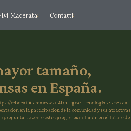
Vivi Macerata
Contatti
mayor tamaño,
nsas en España.
tps://robocat.it.com/es-es/
. Al integrar tecnología avanzada
ntación en la participación de la comunidad y sus atractivas
e preguntarse cómo estos progresos influirán en el futuro de