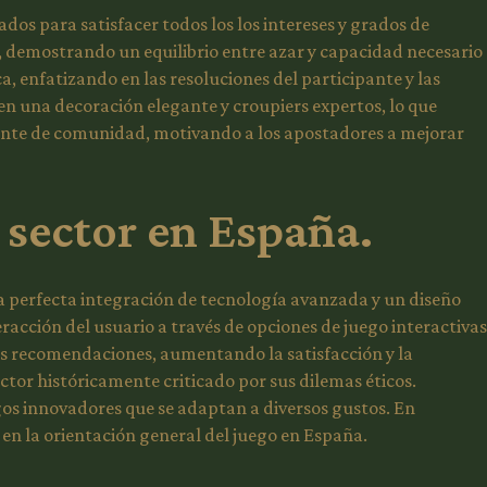
os para satisfacer todos los los intereses y grados de
, demostrando un equilibrio entre azar y capacidad necesario
, enfatizando en las resoluciones del participante y las
en una decoración elegante y croupiers expertos, lo que
iente de comunidad, motivando a los apostadores a mejorar
 sector en España.
 perfecta integración de tecnología avanzada y un diseño
teracción del usuario a través de opciones de juego interactivas
as recomendaciones, aumentando la satisfacción y la
ector históricamente criticado por sus dilemas éticos.
os innovadores que se adaptan a diversos gustos. En
 en la orientación general del juego en España.