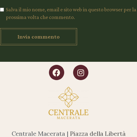
Salva il mio nome, email e sito web in questo browser per la
prossima volta che commento.
Invia commento
Centrale Macerata |
Piazza della Libertà