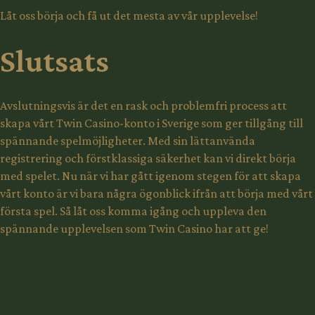
Låt oss börja och få ut det mesta av vår upplevelse!
Slutsats
Avslutningsvis är det en rask och problemfri process att
skapa vårt Twin Casino-konto i Sverige som ger tillgång till
spännande spelmöjligheter. Med sin lättanvända
registrering och förstklassiga säkerhet kan vi direkt börja
med spelet. Nu när vi har gått igenom stegen för att skapa
vårt konto är vi bara några ögonblick ifrån att börja med vårt
första spel. Så låt oss komma igång och uppleva den
spännande upplevelsen som Twin Casino har att ge!