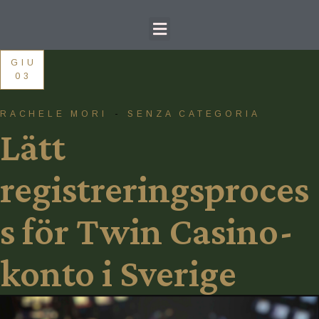
GIU
03
RACHELE MORI
SENZA CATEGORIA
Lätt
registreringsproces
s för Twin Casino-
konto i Sverige