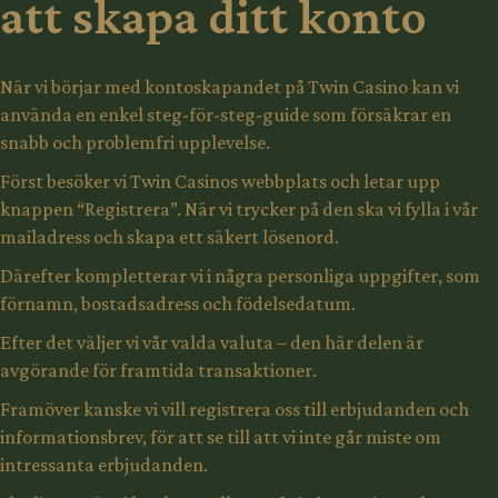
att skapa ditt konto
När vi börjar med kontoskapandet på Twin Casino kan vi
använda en enkel steg-för-steg-guide som försäkrar en
snabb och problemfri upplevelse.
Först besöker vi Twin Casinos webbplats och letar upp
knappen “Registrera”. När vi trycker på den ska vi fylla i vår
mailadress och skapa ett säkert lösenord.
Därefter kompletterar vi i några personliga uppgifter, som
förnamn, bostadsadress och födelsedatum.
Efter det väljer vi vår valda valuta – den här delen är
avgörande för framtida transaktioner.
Framöver kanske vi vill registrera oss till erbjudanden och
informationsbrev, för att se till att vi inte går miste om
intressanta erbjudanden.