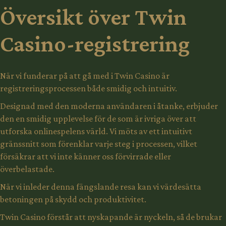
Översikt över Twin
Casino-registrering
När vi funderar på att gå med i Twin Casino är
registreringsprocessen både smidig och intuitiv.
Designad med den moderna användaren i åtanke, erbjuder
den en smidig upplevelse för de som är ivriga över att
utforska onlinespelens värld. Vi möts av ett intuitivt
gränssnitt som förenklar varje steg i processen, vilket
försäkrar att vi inte känner oss förvirrade eller
överbelastade.
När vi inleder denna fängslande resa kan vi värdesätta
betoningen på skydd och produktivitet.
Twin Casino förstår att nyskapande är nyckeln, så de brukar