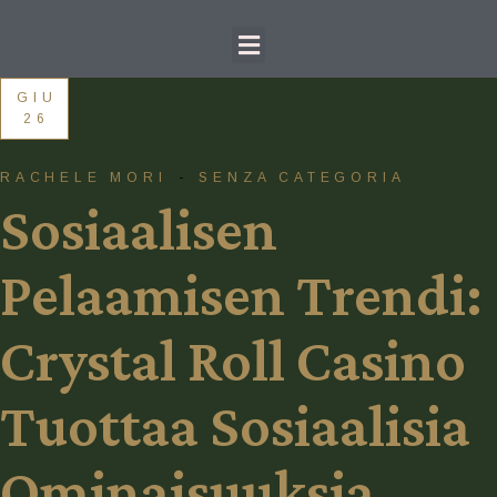
GIU
26
RACHELE MORI
SENZA CATEGORIA
Sosiaalisen
Pelaamisen Trendi:
Crystal Roll Casino
Tuottaa Sosiaalisia
Ominaisuuksia