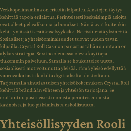
Verkkopelimaailma on erittäin kilpailtu. Alustojen täytyy
kehittää tapoja erilaistua. Perinteisesti keskeisimpiä asioita
ovat olleet pelivalikoima ja bonukset. Nämä ovat kuitenkin
kehittymässä itsestäänselvyyksiksi. Ne eivät enää yksin riitä.
Sosiaaliset ja yhteisöominaisuudet tuovat uuden tavan
kilpailla. Crystal Roll Casinon panostus tähän suuntaan on
älykäs strategia. Se sitoo olemassa olevia käyttäjiä
tiukemmin palveluun. Samalla se houkuttelee uutta,
sosiaalisesti motivoitunutta yleisöä. Tämä yleisö edellyttää
vuorovaikutusta kaikilta digitaalisilta alustoiltaan.
Tarjoamalla ainutlaatuisen yhteisökokemuksen Crystal Roll
kehittää brändiään viihteen ja yhteisön tarjoajana. Se
erottautuu positiivisesti monista perinteisemmistä
kasinoista ja luo pitkäaikaista uskollisuutta.
Yhteisöllisyyden Rooli