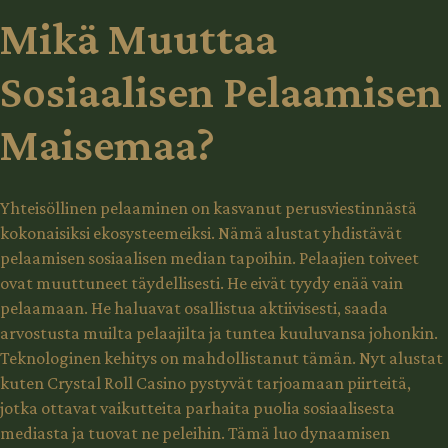
Mikä Muuttaa
Sosiaalisen Pelaamisen
Maisemaa?
Yhteisöllinen pelaaminen on kasvanut perusviestinnästä
kokonaisiksi ekosysteemeiksi. Nämä alustat yhdistävät
pelaamisen sosiaalisen median tapoihin. Pelaajien toiveet
ovat muuttuneet täydellisesti. He eivät tyydy enää vain
pelaamaan. He haluavat osallistua aktiivisesti, saada
arvostusta muilta pelaajilta ja tuntea kuuluvansa johonkin.
Teknologinen kehitys on mahdollistanut tämän. Nyt alustat
kuten Crystal Roll Casino pystyvät tarjoamaan piirteitä,
jotka ottavat vaikutteita parhaita puolia sosiaalisesta
mediasta ja tuovat ne peleihin. Tämä luo dynaamisen