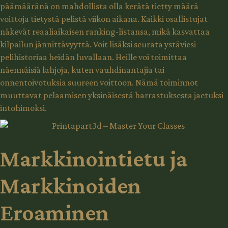
päämääränä on mahdollista olla kerätä tietty määrä
voittoja tietystä pelistä viikon aikana. Kaikki osallistujat
näkevät reaaliaikaisen ranking-listansa, mikä kasvattaa
kilpailun jännittävyyttä. Voit lisäksi seurata ystäviesi
pelihistoriaa heidän luvallaan. Heille voi toimittaa
näennäisiä lahjoja, kuten vauhdinantajia tai
onnentoivotuksia suureen voittoon. Nämä toiminnot
muuttavat pelaamisen yksinäisestä harrastuksesta jaetuksi
intohimoksi.
Markkinointietu ja
Markkinoiden
Eroaminen