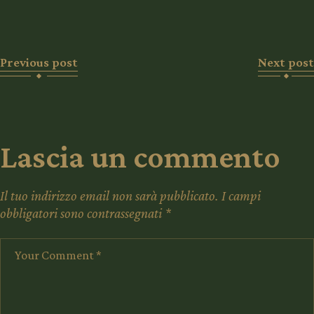
Previous post
Next post
Lascia un commento
Il tuo indirizzo email non sarà pubblicato.
I campi
obbligatori sono contrassegnati
*