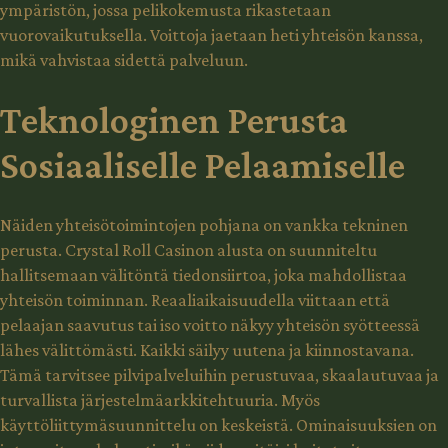
ympäristön, jossa pelikokemusta rikastetaan
vuorovaikutuksella. Voittoja jaetaan heti yhteisön kanssa,
mikä vahvistaa sidettä palveluun.
Teknologinen Perusta
Sosiaaliselle Pelaamiselle
Näiden yhteisötoimintojen pohjana on vankka tekninen
perusta. Crystal Roll Casinon alusta on suunniteltu
hallitsemaan välitöntä tiedonsiirtoa, joka mahdollistaa
yhteisön toiminnan. Reaaliaikaisuudella viittaan että
pelaajan saavutus tai iso voitto näkyy yhteisön syötteessä
lähes välittömästi. Kaikki säilyy uutena ja kiinnostavana.
Tämä tarvitsee pilvipalveluihin perustuvaa, skaalautuvaa ja
turvallista järjestelmäarkkitehtuuria. Myös
käyttöliittymäsuunnittelu on keskeistä. Ominaisuuksien on