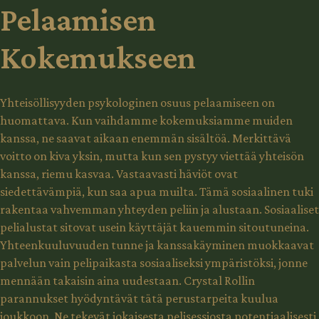
Pelaamisen
Kokemukseen
Yhteisöllisyyden psykologinen osuus pelaamiseen on
huomattava. Kun vaihdamme kokemuksiamme muiden
kanssa, ne saavat aikaan enemmän sisältöä. Merkittävä
voitto on kiva yksin, mutta kun sen pystyy viettää yhteisön
kanssa, riemu kasvaa. Vastaavasti häviöt ovat
siedettävämpiä, kun saa apua muilta. Tämä sosiaalinen tuki
rakentaa vahvemman yhteyden peliin ja alustaan. Sosiaaliset
pelialustat sitovat usein käyttäjät kauemmin sitoutuneina.
Yhteenkuuluvuuden tunne ja kanssakäyminen muokkaavat
palvelun vain pelipaikasta sosiaaliseksi ympäristöksi, jonne
mennään takaisin aina uudestaan. Crystal Rollin
parannukset hyödyntävät tätä perustarpeita kuulua
joukkoon. Ne tekevät jokaisesta pelisessiosta potentiaalisesti