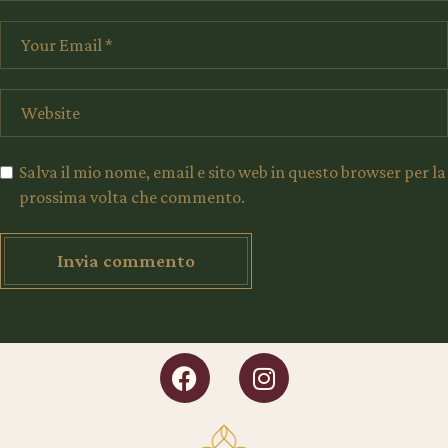
Salva il mio nome, email e sito web in questo browser per la
prossima volta che commento.
Invia commento