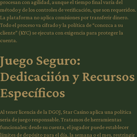
procesan con agilidad, aunque el tiempo final varía del
método y de los controles de verificación, que son requeridos.
La plataforma no aplica comisiones por transferir dinero.
Todo el proceso va cifrado y la política de “conozca a su
cliente” (KYC) se ejecuta con exigencia para proteger la
cuenta.
Juego Seguro:
Dedicaciión y Recursos
Específicos
Al tener licencia de la DGOJ, Star Casino aplica una política
seria de juego responsable. Tratamos de herramientas
funcionales: desde su cuenta, el jugador puede establecer
límites de depósito para el día, la semana o el mes, restringir