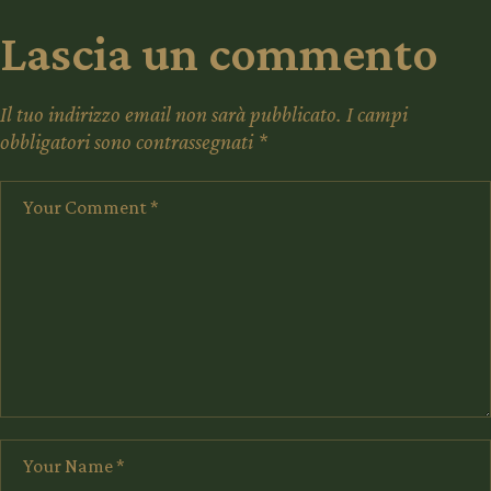
Lascia un commento
Il tuo indirizzo email non sarà pubblicato.
I campi
obbligatori sono contrassegnati
*