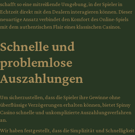
schafft so eine mitreißende Umgebung, in der Spieler in
Echtzeit direkt mit den Dealern interagieren können. Dieser
neuartige Ansatz verbindet den Komfort des Online-Spiels
mit dem authentischen Flair eines klassischen Casinos.
Schnelle und
problemlose
Auszahlungen
Um sicherzustellen, dass die Spieler ihre Gewinne ohne
überflüssige Verzögerungen erhalten können, bietet Spinsy
Casino schnelle und unkomplizierte Auszahlungsverfahren
an.
Wir haben festgestellt, dass die Simplizität und Schnelligkeit