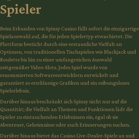
Spieler
Beim Erkunden von Spinsy Casino fällt sofort die einzigartige
Spielauswahl auf, die für jeden Spielertyp etwas bietet. Die
Plattform besticht durch eine erstaunliche Vielfalt an
Optionen, von traditionellen Tischspielen wie Blackjack und
Roulette bis hin zu einer umfangreichen Auswahl
zeitgemäßer Video-Slots. Jedes Spiel wurde von
renommierten Softwareentwicklern entwickelt und
garantiert so erstklassige Grafiken und ein reibungsloses
Spielerlebnis.
Darüber hinaus beschränkt sich Spinsy nicht nur auf die
Quantität; die Vielfalt an Themen und Funktionen lädt die
Spieler zu eintauchenden Erlebnissen ein, egal ob sie
Abenteuer, Geheimnisse oder auch Erinnerungen suchen.
Darüber hinaus bietet das Casino Live-Dealer-Spiele an und