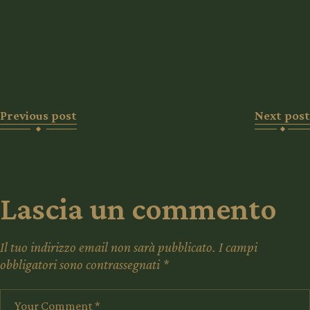
Previous post
Next post
Lascia un commento
Il tuo indirizzo email non sarà pubblicato.
I campi
obbligatori sono contrassegnati
*