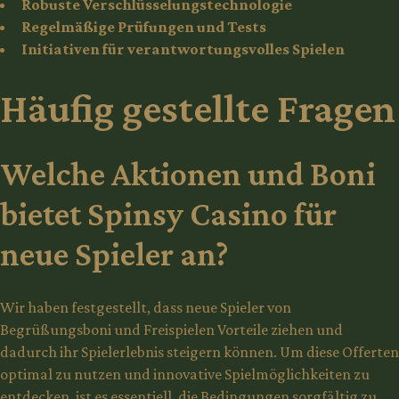
Robuste Verschlüsselungstechnologie
Regelmäßige Prüfungen und Tests
Initiativen für verantwortungsvolles Spielen
Häufig gestellte Fragen
Welche Aktionen und Boni
bietet Spinsy Casino für
neue Spieler an?
Wir haben festgestellt, dass neue Spieler von
Begrüßungsboni und Freispielen Vorteile ziehen und
dadurch ihr Spielerlebnis steigern können. Um diese Offerten
optimal zu nutzen und innovative Spielmöglichkeiten zu
entdecken, ist es essentiell, die Bedingungen sorgfältig zu