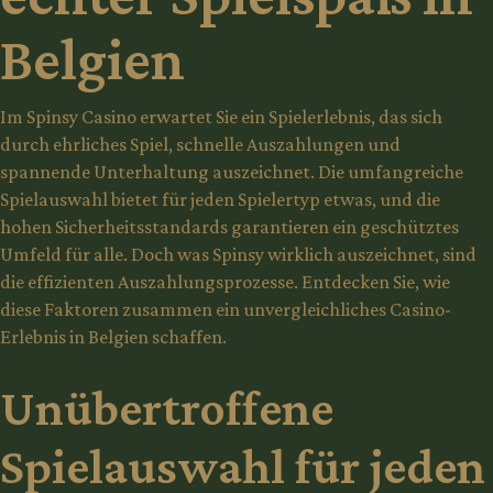
Belgien
Im Spinsy Casino erwartet Sie ein Spielerlebnis, das sich
durch ehrliches Spiel, schnelle Auszahlungen und
spannende Unterhaltung auszeichnet. Die umfangreiche
Spielauswahl bietet für jeden Spielertyp etwas, und die
hohen Sicherheitsstandards garantieren ein geschütztes
Umfeld für alle. Doch was Spinsy wirklich auszeichnet, sind
die effizienten Auszahlungsprozesse. Entdecken Sie, wie
diese Faktoren zusammen ein unvergleichliches Casino-
Erlebnis in Belgien schaffen.
Unübertroffene
Spielauswahl für jeden