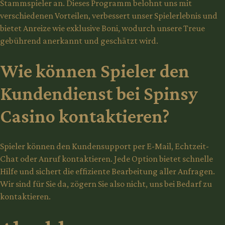
Stammspieler an. Dieses Programm belohnt uns mit
verschiedenen Vorteilen, verbessert unser Spielerlebnis und
bietet Anreize wie exklusive Boni, wodurch unsere Treue
gebührend anerkannt und geschätzt wird.
Wie können Spieler den
Kundendienst bei Spinsy
Casino kontaktieren?
Spieler können den Kundensupport per E-Mail, Echtzeit-
Chat oder Anruf kontaktieren. Jede Option bietet schnelle
Hilfe und sichert die effiziente Bearbeitung aller Anfragen.
Wir sind für Sie da, zögern Sie also nicht, uns bei Bedarf zu
kontaktieren.